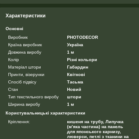
Характеристики
Основні
Виробник
PHOTODECOR
Країна виробник
Україна
Довжина виробу
1 м
Колір
Різні кольори
Матеріал штори
Габардин
Принти, візерунки
Квіткові
Спосіб підвісу
Тасьма
Стан
Новий
Тип текстильного виробу
штори
Ширина виробу
1 м
Користувальницькі характеристики
Кріплення:
кишеня на трубу, Липучка
(м’яка частина) на панель
для японського карнизу,
люверси, петлі з тканини на