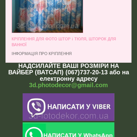
КРІПЛЕННЯ ДЛЯ ФОТО ШТОР і ТЮЛЯ, ШТОРОК ДЛЯ
ВАННОЇ
ІНФОРМАЦІЯ ПРО КРІПЛЕННЯ
НАДСИЛАЙТЕ ВАШІ РОЗМІРИ НА
ВАЙБЕР (ВАТСАП) (067)737-20-13 або на
електронну адресу
3d.photodecor@gmail.com