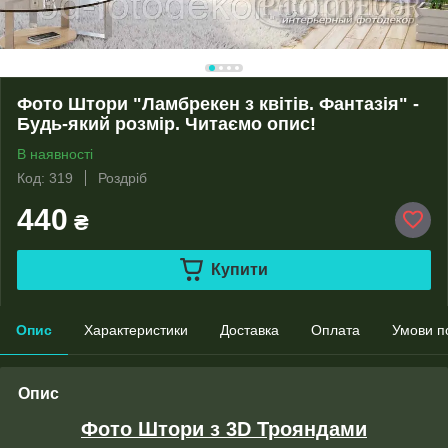
Фото Штори "Ламбрекен з квітів. Фантазія" -
Будь-який розмір. Читаємо опис!
В наявності
Код: 319
Роздріб
440
₴
Купити
Опис
Характеристики
Доставка
Оплата
Умови п
Опис
Фото Штори з 3D Трояндами