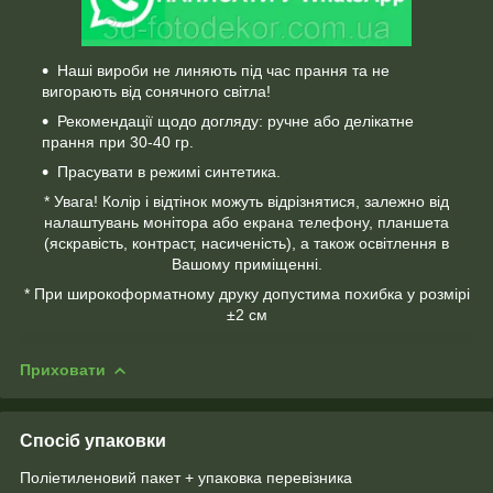
Наші вироби не линяють під час прання та не
вигорають від сонячного світла!
Рекомендації щодо догляду: ручне або делікатне
прання при 30-40 гр.
Прасувати в режимі синтетика.
* Увага! Колір і відтінок можуть відрізнятися, залежно від
налаштувань монітора або екрана телефону, планшета
(яскравість, контраст, насиченість), а також освітлення в
Вашому приміщенні.
* При широкоформатному друку допустима похибка у розмірі
±2 см
Приховати
Спосіб упаковки
Поліетиленовий пакет + упаковка перевізника