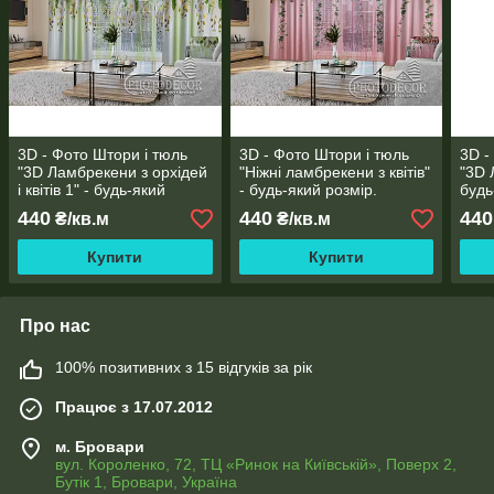
3D - Фото Штори і тюль
3D - Фото Штори і тюль
3D -
"3D Ламбрекени з орхідей
"Ніжні ламбрекени з квітів"
"3D 
і квітів 1" - будь-який
- будь-який розмір.
будь
розмір. Читаємо опис!
Читаємо опис!
опис
440
440
440
₴/кв.м
₴/кв.м
Купити
Купити
Про нас
100% позитивних з 15 відгуків за рік
Працює з 17.07.2012
м. Бровари
вул. Короленко, 72, ТЦ «Ринок на Київській», Поверх 2,
Бутік 1, Бровари, Україна