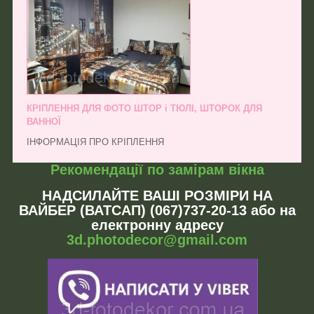
КРІПЛЕННЯ ДЛЯ ФОТО ШТОР і ТЮЛІ, ШТОРОК ДЛЯ
ВАННОЇ
ІНФОРМАЦІЯ ПРО КРІПЛЕННЯ
Рекомендації по замірам вікна
НАДСИЛАЙТЕ ВАШІ РОЗМІРИ НА
ВАЙБЕР (ВАТСАП) (067)737-20-13 або на
електронну адресу
3d.photodecor@gmail.com