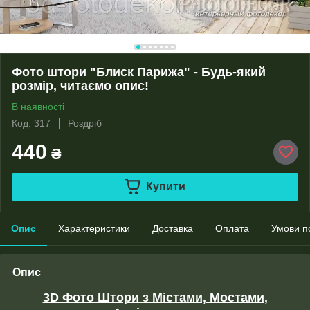
Фото штори "Блиск Парижа" - Будь-який
розмір, читаємо опис!
В наявності
Код: 317
Роздріб
440
₴
Купити
Опис
Характеристики
Доставка
Оплата
Умови п
Опис
3D Фото Штори з Містами, Мостами,