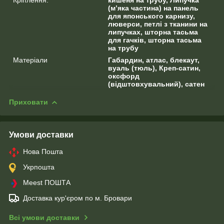
(м’яка частина) на панель
для японського карнизу,
люверси, петлі з тканини на
липучках, шторна тасьма
для гачків, шторна тасьма
на трубу
Матеріали
Габардин, атлас, блекаут,
вуаль (тюль), Креп-сатин,
оксфорд
(відштовхувальний), сатен
Приховати
Умови доставки
Нова Пошта
Укрпошта
Meest ПОШТА
Доставка кур'єром по м. Бровари
Всі умови доставки