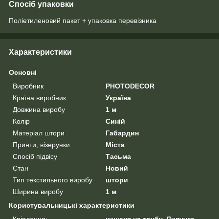
Спосіб упаковки
Поліетиленовий пакет + упаковка перевізника
Характеристики
Основні
Виробник
PHOTODECOR
Країна виробник
Україна
Довжина виробу
1 м
Колір
Синій
Матеріал штори
Габардин
Принти, візерунки
Міста
Спосіб підвісу
Тасьма
Стан
Новий
Тип текстильного виробу
штори
Ширина виробу
1 м
Користувальницькі характеристики
Кріплення:
кишеня на трубу, Липучка