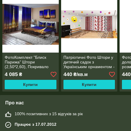
ФотоКомплект "Блиск
Патріотичні Фото Штори у
Фото
Парижа" Штори
дитячий садок з
доло
(2,50*2,60), Покривало
Українським орнаментом -
розм
(2,0*1,50). Читаємо опис!
Будь-який розмір!
4 085
440
440
₴
₴/кв.м
Читаємо опис!
Купити
Купити
Про нас
100% позитивних з 15 відгуків за рік
Працює з 17.07.2012