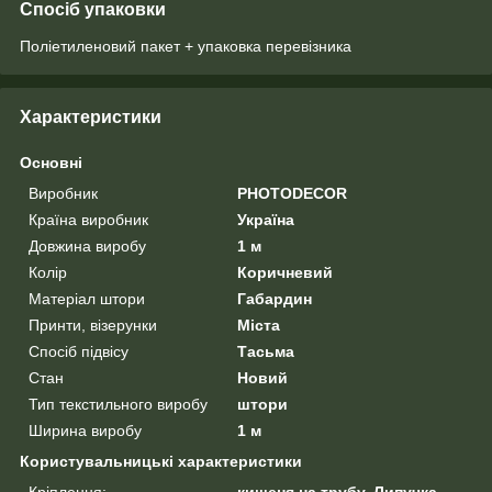
Спосіб упаковки
Поліетиленовий пакет + упаковка перевізника
Характеристики
Основні
Виробник
PHOTODECOR
Країна виробник
Україна
Довжина виробу
1 м
Колір
Коричневий
Матеріал штори
Габардин
Принти, візерунки
Міста
Спосіб підвісу
Тасьма
Стан
Новий
Тип текстильного виробу
штори
Ширина виробу
1 м
Користувальницькі характеристики
Кріплення:
кишеня на трубу, Липучка