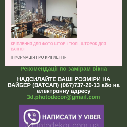
КРІПЛЕННЯ ДЛЯ ФОТО ШТОР і ТЮЛІ, ШТОРОК ДЛЯ
ВАННОЇ
ІНФОРМАЦІЯ ПРО КРІПЛЕННЯ
Рекомендації по замірам вікна
НАДСИЛАЙТЕ ВАШІ РОЗМІРИ НА
ВАЙБЕР (ВАТСАП) (067)737-20-13 або на
електронну адресу
3d.photodecor@gmail.com