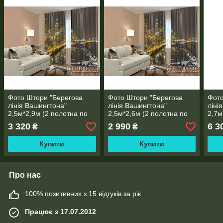
Фото Штори "Берегова
Фото Штори "Берегова
Фото
лінія Вашингтона"
лінія Вашингтона"
ліні
2,5м*2,9м (2 полотна по
2,5м*2,6м (2 полотна по
2,7м
1,45м), тасьма
1,30м), тасьма
2,5м
3 320
2 990
6 3
₴
₴
Купити
Купити
Про нас
100% позитивних з 15 відгуків за рік
Працює з 17.07.2012