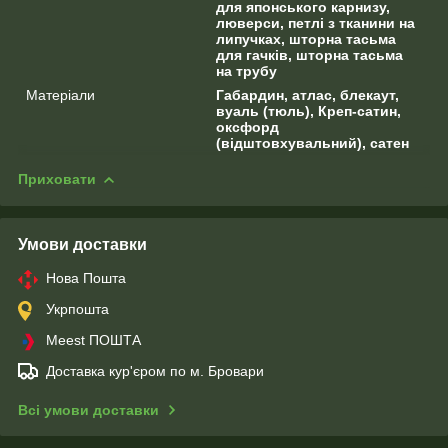
для японського карнизу,
люверси, петлі з тканини на
липучках, шторна тасьма
для гачків, шторна тасьма
на трубу
Матеріали
Габардин, атлас, блекаут,
вуаль (тюль), Креп-сатин,
оксфорд
(відштовхувальний), сатен
Приховати
Умови доставки
Нова Пошта
Укрпошта
Meest ПОШТА
Доставка кур'єром по м. Бровари
Всі умови доставки