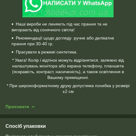
Наші вироби не линяють під час прання та не
вигорають від сонячного світла!
Рекомендації щодо догляду: ручне або делікатне
прання при 30-40 гр.
Прасувати в режимі синтетика.
* Увага! Колір і відтінок можуть відрізнятися, залежно від
налаштувань монітора або екрана телефону, планшета
(яскравість, контраст, насиченість), а також освітлення в
Вашому приміщенні.
* При широкоформатному друку допустима похибка у розмірі
±2 см
Приховати
Спосіб упаковки