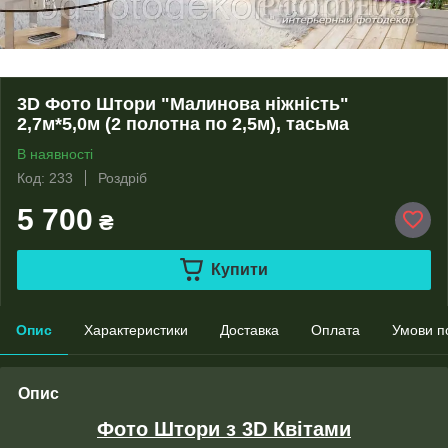
3D Фото Штори "Малинова ніжність"
2,7м*5,0м (2 полотна по 2,5м), тасьма
В наявності
Код: 233
Роздріб
5 700
₴
Купити
Опис
Характеристики
Доставка
Оплата
Умови п
Опис
Фото Штори з 3D Квітами