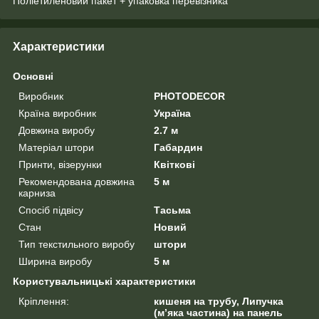
Поліетиленовий пакет + упаковка перевізника
Характеристики
Основні
Виробник
PHOTODECOR
Країна виробник
Україна
Довжина виробу
2.7 м
Матеріал штори
Габардин
Принти, візерунки
Квіткові
Рекомендована довжина
5 м
карниза
Спосіб підвісу
Тасьма
Стан
Новий
Тип текстильного виробу
штори
Ширина виробу
5 м
Користувальницькі характеристики
Кріплення:
кишеня на трубу, Липучка
(м’яка частина) на панель