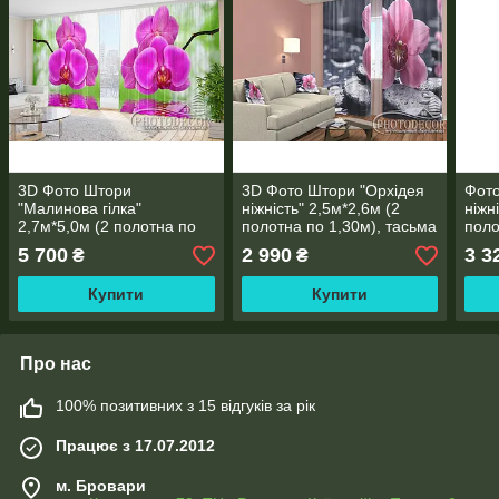
3D Фото Штори
3D Фото Штори "Орхідея
Фот
"Малинова гілка"
ніжність" 2,5м*2,6м (2
ніжн
2,7м*5,0м (2 полотна по
полотна по 1,30м), тасьма
поло
2,5м), тасьма
5 700
2 990
3 3
₴
₴
Купити
Купити
Про нас
100% позитивних з 15 відгуків за рік
Працює з 17.07.2012
м. Бровари