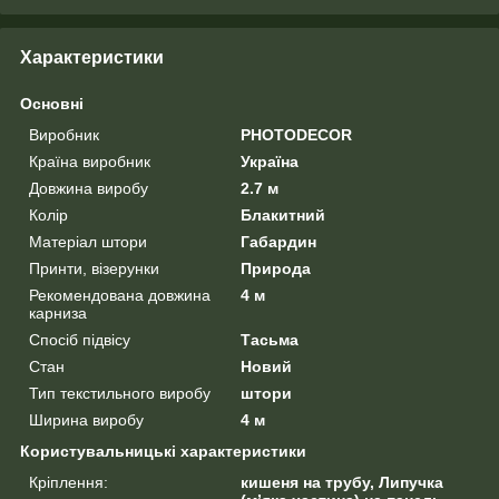
Характеристики
Основні
Виробник
PHOTODECOR
Країна виробник
Україна
Довжина виробу
2.7 м
Колір
Блакитний
Матеріал штори
Габардин
Принти, візерунки
Природа
Рекомендована довжина
4 м
карниза
Спосіб підвісу
Тасьма
Стан
Новий
Тип текстильного виробу
штори
Ширина виробу
4 м
Користувальницькі характеристики
Кріплення:
кишеня на трубу, Липучка