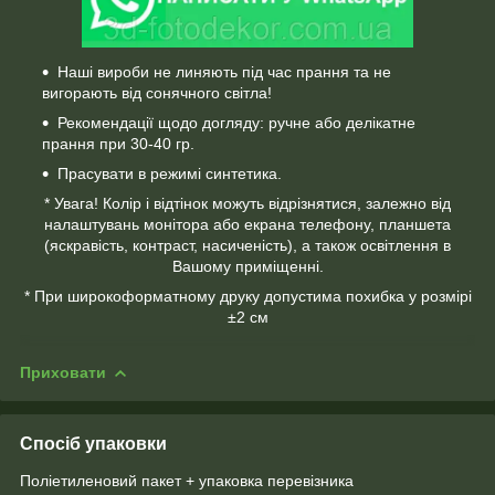
Наші вироби не линяють під час прання та не
вигорають від сонячного світла!
Рекомендації щодо догляду: ручне або делікатне
прання при 30-40 гр.
Прасувати в режимі синтетика.
* Увага! Колір і відтінок можуть відрізнятися, залежно від
налаштувань монітора або екрана телефону, планшета
(яскравість, контраст, насиченість), а також освітлення в
Вашому приміщенні.
* При широкоформатному друку допустима похибка у розмірі
±2 см
Приховати
Спосіб упаковки
Поліетиленовий пакет + упаковка перевізника