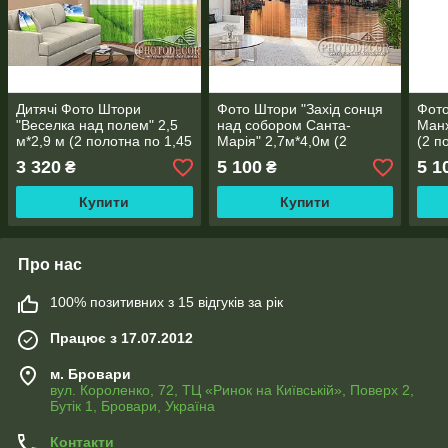
Дитячі Фото Штори
Фото Штори "Захід сонця
Фото
"Веселка над полем" 2,5
над собором Санта-
Манх
м*2,9 м (2 полотна по 1,45
Марія" 2,7м*4,0м (2
(2 п
м), тасьма
полотна по 2,0м), тасьма
тась
3 320
5 100
5 1
₴
₴
Купити
Купити
Про нас
100% позитивних з 15 відгуків за рік
Працює з 17.07.2012
м. Бровари
вул. Короленко, 72, ТЦ «Ринок на Київській», Поверх 2,
Бутік 1, Бровари, Україна
Контакти