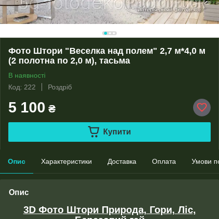
Фото Штори "Веселка над полем" 2,7 м*4,0 м
(2 полотна по 2,0 м), тасьма
В наявності
Код: 222
Роздріб
5 100
₴
Купити
Опис
Характеристики
Доставка
Оплата
Умови п
Опис
3D Фото Штори Природа, Гори, Ліс,