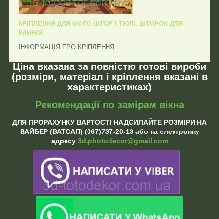
КРІПЛЕННЯ ДЛЯ ФОТО ШТОР і ТЮЛІ, ШТОРОК ДЛЯ
ВАННОЇ
ІНФОРМАЦІЯ ПРО КРІПЛЕННЯ
Ціна вказана за повністю готові вироби
(розміри, матеріал і кріплення вказані в
характеристиках)
Рекомендації по замірам вікна
ДЛЯ ПРОРАХУНКУ ВАРТОСТІ НАДСИЛАЙТЕ РОЗМІРИ НА
ВАЙБЕР (ВАТСАП) (067)737-20-13 або на електронну
адресу
3d.photodecor@gmail.com