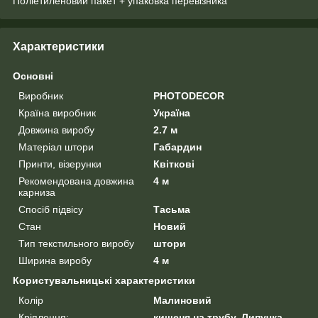
Поліетиленовий пакет + упаковка перевізника
Характеристики
Основні
Виробник
PHOTODECOR
Країна виробник
Україна
Довжина виробу
2.7 м
Матеріал штори
Габардин
Принти, візерунки
Квіткові
Рекомендована довжина
4 м
карниза
Спосіб підвісу
Тасьма
Стан
Новий
Тип текстильного виробу
штори
Ширина виробу
4 м
Користувальницькі характеристики
Колір
Малиновий
Кріплення:
кишеня на трубу, Липучка