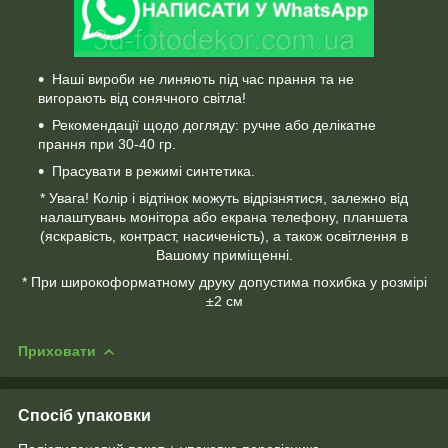
Наші вироби не линяють під час прання та не
вигорають від сонячного світла!
Рекомендації щодо догляду: ручне або делікатне
прання при 30-40 гр.
Прасувати в режимі синтетика.
* Увага! Колір і відтінок можуть відрізнятися, залежно від
налаштувань монітора або екрана телефону, планшета
(яскравість, контраст, насиченість), а також освітлення в
Вашому приміщенні.
* При широкоформатному друку допустима похибка у розмірі
±2 см
Приховати
Спосіб упаковки