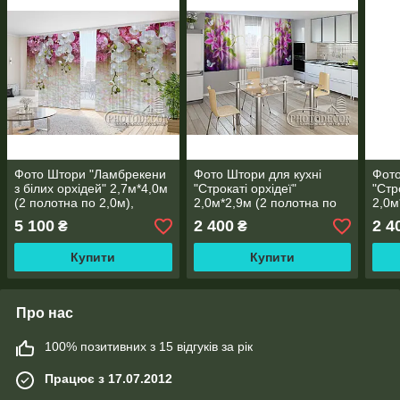
Фото Штори "Ламбрекени
Фото Штори для кухні
Фото
з білих орхідей" 2,7м*4,0м
"Строкаті орхідеї"
"Стр
(2 полотна по 2,0м),
2,0м*2,9м (2 полотна по
2,0м
тасьма
1,45м), тасьма
1,45
5 100
2 400
2 4
₴
₴
Купити
Купити
Про нас
100% позитивних з 15 відгуків за рік
Працює з 17.07.2012