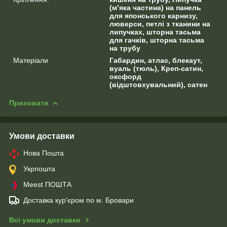
(м’яка частина) на панель
для японського карнизу,
люверси, петлі з тканини на
липучках, шторна тасьма
для гачків, шторна тасьма
на трубу
Матеріали
Габардин, атлас, блекаут,
вуаль (тюль), Креп-сатин,
оксфорд
(відштовхувальний), сатен
Приховати
Умови доставки
Нова Пошта
Укрпошта
Meest ПОШТА
Доставка кур'єром по м. Бровари
Всі умови доставки