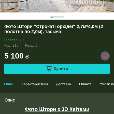
Фото Штори "Строкаті орхідеї" 2,7м*4,0м (2
полотна по 2,0м), тасьма
В наявності
Код: 216
Роздріб
5 100
₴
Купити
Опис
Характеристики
Доставка
Оплата
Умови п
Опис
Фото Штори з 3D Квітами