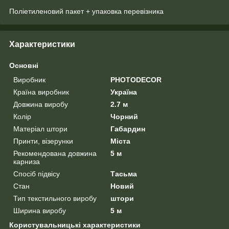
Поліетиленовий пакет + упаковка перевізника
Характеристики
Основні
Виробник
PHOTODECOR
Країна виробник
Україна
Довжина виробу
2.7 м
Колір
Чорний
Матеріал штори
Габардин
Принти, візерунки
Міста
Рекомендована довжина
5 м
карниза
Спосіб підвісу
Тасьма
Стан
Новий
Тип текстильного виробу
штори
Ширина виробу
5 м
Користувальницькі характеристики