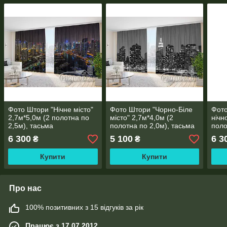
Фото Штори "Нічне місто"
Фото Штори "Чорно-Біле
Фото
2,7м*5,0м (2 полотна по
місто" 2,7м*4,0м (2
нічн
2,5м), тасьма
полотна по 2,0м), тасьма
поло
6 300
5 100
6 3
₴
₴
Купити
Купити
Про нас
100% позитивних з 15 відгуків за рік
Працює з 17.07.2012