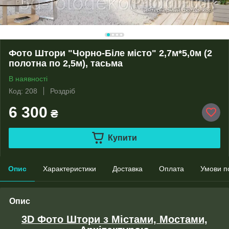
Фото Штори "Чорно-Біле місто" 2,7м*5,0м (2
полотна по 2,5м), тасьма
В наявності
Код: 208
Роздріб
6 300
₴
Купити
Опис
Характеристики
Доставка
Оплата
Умови п
Опис
3D Фото Штори з Містами, Мостами,