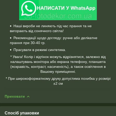
Наші вироби не линяють під час прання та не
вигорають від сонячного світла!
Рекомендації щодо догляду: ручне або делікатне
прання при 30-40 гр.
Прасувати в режимі синтетика.
* Увага! Колір і відтінок можуть відрізнятися, залежно від
налаштувань монітора або екрана телефону, планшета
(яскравість, контраст, насиченість), а також освітлення в
Вашому приміщенні.
* При широкоформатному друку допустима похибка у розмірі
±2 см
Приховати
Спосіб упаковки