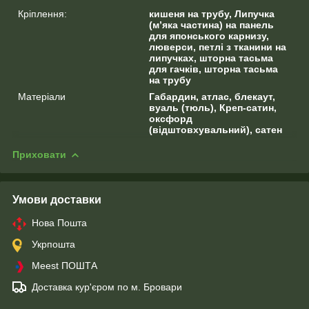
Кріплення:
кишеня на трубу, Липучка
(м’яка частина) на панель
для японського карнизу,
люверси, петлі з тканини на
липучках, шторна тасьма
для гачків, шторна тасьма
на трубу
Матеріали
Габардин, атлас, блекаут,
вуаль (тюль), Креп-сатин,
оксфорд
(відштовхувальний), сатен
Приховати
Умови доставки
Нова Пошта
Укрпошта
Meest ПОШТА
Доставка кур'єром по м. Бровари