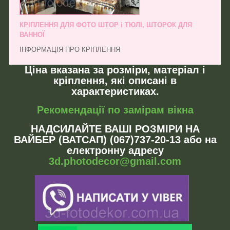
КРІПЛЕННЯ ДЛЯ ФОТО ШТОР і ТЮЛІ, ШТОРОК ДЛЯ
ВАННОЇ
ІНФОРМАЦІЯ ПРО КРІПЛЕННЯ
Ціна вказана за розміри, матеріал і
кріплення, які описані в
характеристиках.
Рекомендації по замірам вікна
НАДСИЛАЙТЕ ВАШІ РОЗМІРИ НА
ВАЙБЕР (ВАТСАП) (067)737-20-13 або на
електронну адресу
3d.photodecor@gmail.com