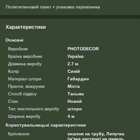
Поліетиленовий пакет + упаковка перевізника
Характеристики
Основні
Виробник
PHOTODECOR
Країна виробник
Україна
Довжина виробу
2.7 м
Колір
Синій
Матеріал штори
Габардин
Принти, візерунки
Міста
Спосіб підвісу
Тасьма
Стан
Новий
Тип текстильного виробу
штори
Ширина виробу
4 м
Користувальницькі характеристики
Кріплення:
кишеня на трубу, Липучка
(м’яка частина) на панель