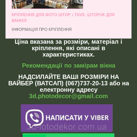
КРІПЛЕННЯ ДЛЯ ФОТО ШТОР і ТЮЛІ, ШТОРОК ДЛЯ
ВАННОЇ
ІНФОРМАЦІЯ ПРО КРІПЛЕННЯ
Ціна вказана за розміри, матеріал і
кріплення, які описані в
характеристиках.
Рекомендації по замірам вікна
НАДСИЛАЙТЕ ВАШІ РОЗМІРИ НА
ВАЙБЕР (ВАТСАП) (067)737-20-13 або на
електронну адресу
3d.photodecor@gmail.com