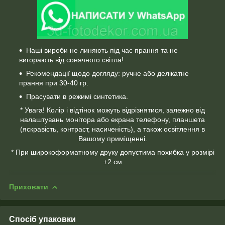
Наші вироби не линяють під час прання та не
вигорають від сонячного світла!
Рекомендації щодо догляду: ручне або делікатне
прання при 30-40 гр.
Прасувати в режимі синтетика.
* Увага! Колір і відтінок можуть відрізнятися, залежно від
налаштувань монітора або екрана телефону, планшета
(яскравість, контраст, насиченість), а також освітлення в
Вашому приміщенні.
* При широкоформатному друку допустима похибка у розмірі
±2 см
Приховати
Спосіб упаковки