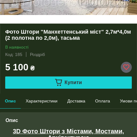
Фото Штори "Манхеттенський міст" 2,7м*4,0м
(2 полотна по 2,0м), тасьма
В наявності
Код: 185
Роздріб
5 100
₴
Купити
Опис
Характеристики
Доставка
Оплата
Умови п
Опис
3D Фото Штори з Містами, Мостами,