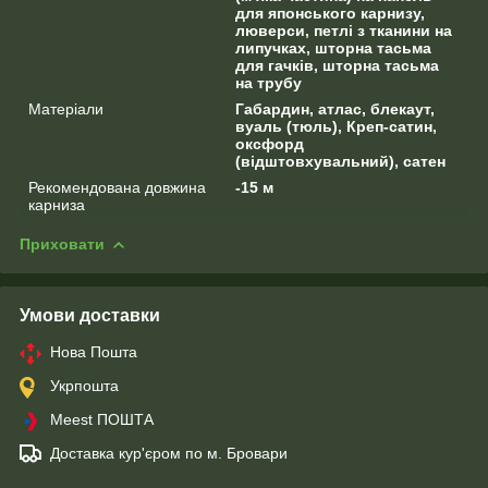
для японського карнизу,
люверси, петлі з тканини на
липучках, шторна тасьма
для гачків, шторна тасьма
на трубу
Матеріали
Габардин, атлас, блекаут,
вуаль (тюль), Креп-сатин,
оксфорд
(відштовхувальний), сатен
Рекомендована довжина
-15 м
карниза
Приховати
Умови доставки
Нова Пошта
Укрпошта
Meest ПОШТА
Доставка кур'єром по м. Бровари