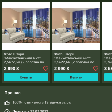
Фото Штори
Фото Штори
Фот
"Манхеттенський міст"
"Манхеттенський міст"
"Ман
2,5м*2,6м (2 полотна по
2,5м*2,6м (2 полотна по
2,7м
1,30м), тасьма
1,30м), тасьма
1,45
2 990
2 990
3 5
₴
₴
Купити
Купити
Про нас
100% позитивних з 19 відгуків за рік
Працює з 17.07.2012