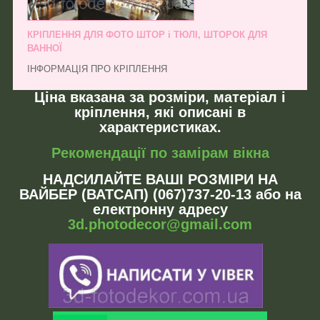
КРІПЛЕННЯ ДЛЯ ФОТО ШТОР і ТЮЛІ, ШТОРОК ДЛЯ
ВАННОЇ
ІНФОРМАЦІЯ ПРО КРІПЛЕННЯ
Ціна вказана за розміри, матеріал і
кріплення, які описані в
характеристиках.
Рекомендації по замірам вікна
НАДСИЛАЙТЕ ВАШІ РОЗМІРИ НА
ВАЙБЕР (ВАТСАП) (067)737-20-13 або на
електронну адресу
3d.photodecor@gmail.com