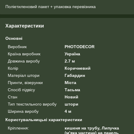
Поліетиленовий пакет + упаковка перевізника
Характеристики
Основні
Виробник
PHOTODECOR
Країна виробник
Україна
Довжина виробу
2.7 м
Колір
Коричневий
Матеріал штори
Габардин
Принти, візерунки
Міста
Спосіб підвісу
Тасьма
Стан
Новий
Тип текстильного виробу
штори
Ширина виробу
4 м
Користувальницькі характеристики
Кріплення:
кишеня на трубу, Липучка
(м’яка частина) на панель