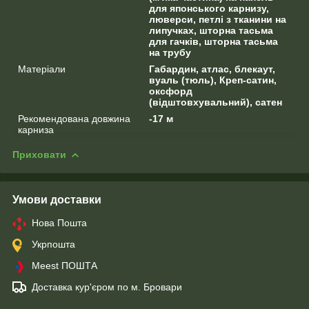
для японського карнизу,
люверси, петлі з тканини на
липучках, шторна тасьма
для гачків, шторна тасьма
на трубу
Матеріали
Габардин, атлас, блекаут,
вуаль (тюль), Креп-сатин,
оксфорд
(відштовхувальний), сатен
Рекомендована довжина
-17 м
карниза
Приховати
Умови доставки
Нова Пошта
Укрпошта
Meest ПОШТА
Доставка кур'єром по м. Бровари