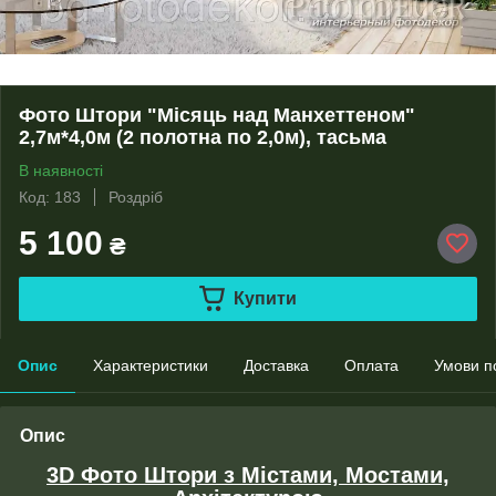
Фото Штори "Місяць над Манхеттеном"
2,7м*4,0м (2 полотна по 2,0м), тасьма
В наявності
Код: 183
Роздріб
5 100
₴
Купити
Опис
Характеристики
Доставка
Оплата
Умови п
Опис
3D Фото Штори з Містами, Мостами,