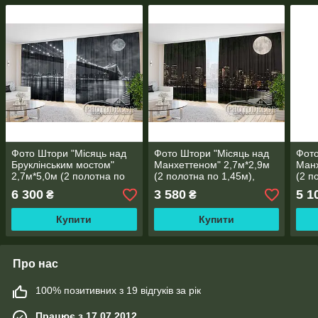
Фото Штори "Місяць над
Фото Штори "Місяць над
Фото
Бруклінським мостом"
Манхеттеном" 2,7м*2,9м
Манх
2,7м*5,0м (2 полотна по
(2 полотна по 1,45м),
(2 п
2,5м), тасьма
тасьма
тась
6 300
3 580
5 1
₴
₴
Купити
Купити
Про нас
100% позитивних з 19 відгуків за рік
Працює з 17.07.2012