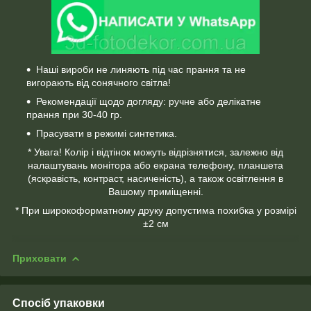
Наші вироби не линяють під час прання та не
вигорають від сонячного світла!
Рекомендації щодо догляду: ручне або делікатне
прання при 30-40 гр.
Прасувати в режимі синтетика.
* Увага! Колір і відтінок можуть відрізнятися, залежно від
налаштувань монітора або екрана телефону, планшета
(яскравість, контраст, насиченість), а також освітлення в
Вашому приміщенні.
* При широкоформатному друку допустима похибка у розмірі
±2 см
Приховати
Спосіб упаковки