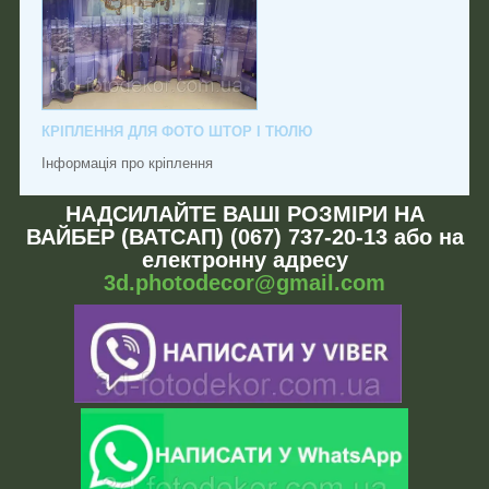
КРІПЛЕННЯ ДЛЯ ФОТО ШТОР І ТЮЛЮ
Інформація про кріплення
НАДСИЛАЙТЕ ВАШІ РОЗМІРИ НА
ВАЙБЕР (ВАТСАП) (067) 737-20-13 або на
електронну адресу
3d.photodecor@gmail.com