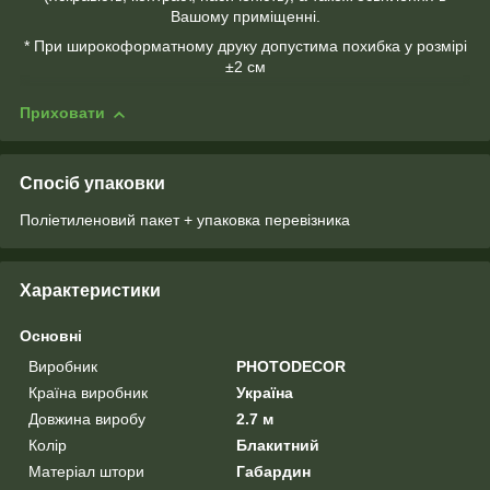
Вашому приміщенні.
* При широкоформатному друку допустима похибка у розмірі
±2 см
Приховати
Спосіб упаковки
Поліетиленовий пакет + упаковка перевізника
Характеристики
Основні
Виробник
PHOTODECOR
Країна виробник
Україна
Довжина виробу
2.7 м
Колір
Блакитний
Матеріал штори
Габардин