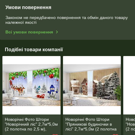
Умови повернення
Законом не передбачено повернення та обмін даного товару
належної якості
Всі умови повернення
Подібні товари компанії
Новорічні Фото Штори
Новорічні Фото Штори
Ново
"Новорічний ліс" 2,7м*5,0м
"Пряникові будиночки в
"Нов
(2 полотна по 2,5 м),
лісі" 2,7м*5,0м (2 полотна
(2 п
тасьма
по 2,5 м), тасьма
тась