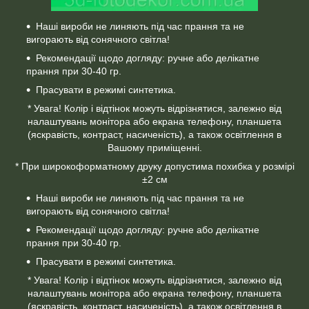
Наші вироби не линяють під час прання та не
вигорають від сонячного світла!
Рекомендації щодо догляду: ручне або делікатне
прання при 30-40 гр.
Прасувати в режимі синтетика.
* Увага! Колір і відтінок можуть відрізнятися, залежно від
налаштувань монітора або екрана телефону, планшета
(яскравість, контраст, насиченість), а також освітлення в
Вашому приміщенні.
* При широкоформатному друку допустима похибка у розмірі
±2 см
Наші вироби не линяють під час прання та не
вигорають від сонячного світла!
Рекомендації щодо догляду: ручне або делікатне
прання при 30-40 гр.
Прасувати в режимі синтетика.
* Увага! Колір і відтінок можуть відрізнятися, залежно від
налаштувань монітора або екрана телефону, планшета
(яскравість, контраст, насиченість), а також освітлення в