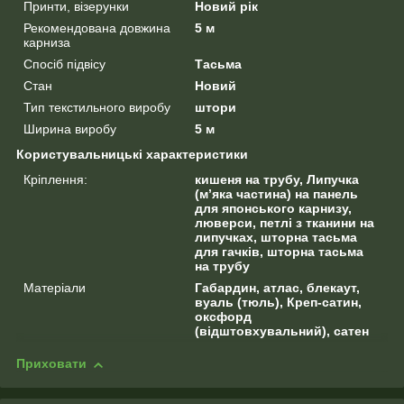
Принти, візерунки
Новий рік
Рекомендована довжина
5 м
карниза
Спосіб підвісу
Тасьма
Стан
Новий
Тип текстильного виробу
штори
Ширина виробу
5 м
Користувальницькі характеристики
Кріплення:
кишеня на трубу, Липучка
(м’яка частина) на панель
для японського карнизу,
люверси, петлі з тканини на
липучках, шторна тасьма
для гачків, шторна тасьма
на трубу
Матеріали
Габардин, атлас, блекаут,
вуаль (тюль), Креп-сатин,
оксфорд
(відштовхувальний), сатен
Приховати