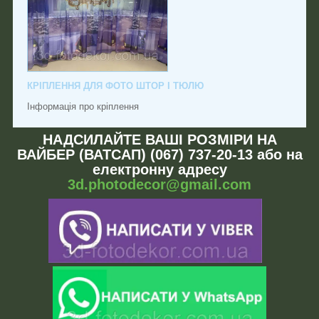
КРІПЛЕННЯ ДЛЯ ФОТО ШТОР І ТЮЛЮ
Інформація про кріплення
НАДСИЛАЙТЕ ВАШІ РОЗМІРИ НА
ВАЙБЕР (ВАТСАП) (067) 737-20-13 або на
електронну адресу
3d.photodecor@gmail.com