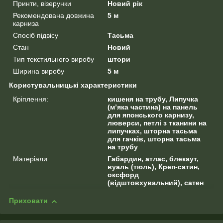
Принти, візерунки
Новий рік
Рекомендована довжина
5 м
карниза
Спосіб підвісу
Тасьма
Стан
Новий
Тип текстильного виробу
штори
Ширина виробу
5 м
Користувальницькі характеристики
Кріплення:
кишеня на трубу, Липучка
(м’яка частина) на панель
для японського карнизу,
люверси, петлі з тканини на
липучках, шторна тасьма
для гачків, шторна тасьма
на трубу
Матеріали
Габардин, атлас, блекаут,
вуаль (тюль), Креп-сатин,
оксфорд
(відштовхувальний), сатен
Приховати