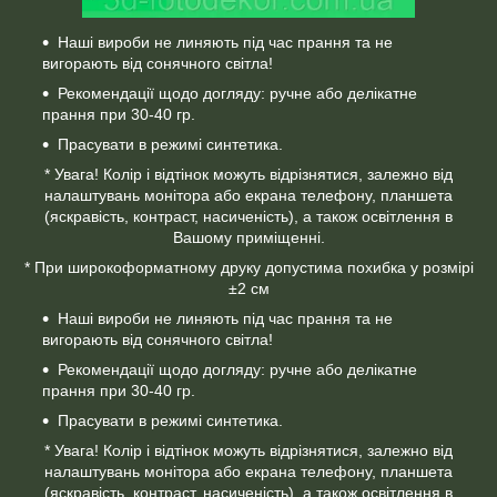
Наші вироби не линяють під час прання та не
вигорають від сонячного світла!
Рекомендації щодо догляду: ручне або делікатне
прання при 30-40 гр.
Прасувати в режимі синтетика.
* Увага! Колір і відтінок можуть відрізнятися, залежно від
налаштувань монітора або екрана телефону, планшета
(яскравість, контраст, насиченість), а також освітлення в
Вашому приміщенні.
* При широкоформатному друку допустима похибка у розмірі
±2 см
Наші вироби не линяють під час прання та не
вигорають від сонячного світла!
Рекомендації щодо догляду: ручне або делікатне
прання при 30-40 гр.
Прасувати в режимі синтетика.
* Увага! Колір і відтінок можуть відрізнятися, залежно від
налаштувань монітора або екрана телефону, планшета
(яскравість, контраст, насиченість), а також освітлення в