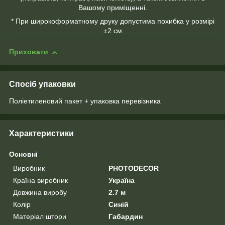
Вашому приміщенні.
* При широкоформатному друку допустима похибка у розмірі
±2 см
Приховати
Спосіб упаковки
Поліетиленовий пакет + упаковка перевізника
Характеристики
Основні
Виробник
PHOTODECOR
Країна виробник
Україна
Довжина виробу
2.7 м
Колір
Синій
Матеріал штори
Габардин