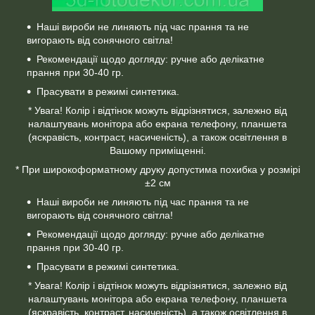
Наші вироби не линяють під час прання та не
вигорають від сонячного світла!
Рекомендації щодо догляду: ручне або делікатне
прання при 30-40 гр.
Прасувати в режимі синтетика.
* Увага! Колір і відтінок можуть відрізнятися, залежно від
налаштувань монітора або екрана телефону, планшета
(яскравість, контраст, насиченість), а також освітлення в
Вашому приміщенні.
* При широкоформатному друку допустима похибка у розмірі
±2 см
Наші вироби не линяють під час прання та не
вигорають від сонячного світла!
Рекомендації щодо догляду: ручне або делікатне
прання при 30-40 гр.
Прасувати в режимі синтетика.
* Увага! Колір і відтінок можуть відрізнятися, залежно від
налаштувань монітора або екрана телефону, планшета
(яскравість, контраст, насиченість), а також освітлення в