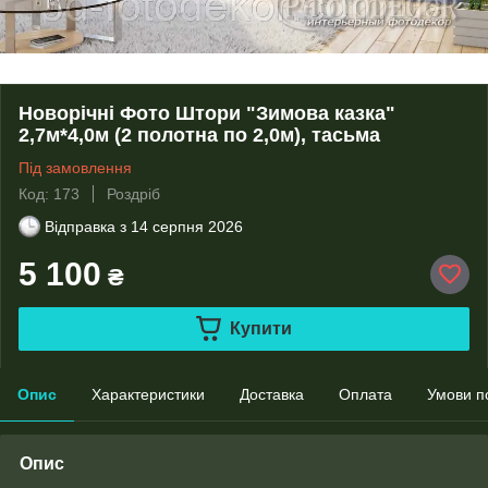
Новорічні Фото Штори "Зимова казка"
2,7м*4,0м (2 полотна по 2,0м), тасьма
Під замовлення
Код: 173
Роздріб
Відправка з
14 серпня 2026
5 100
₴
Купити
Опис
Характеристики
Доставка
Оплата
Умови п
Опис