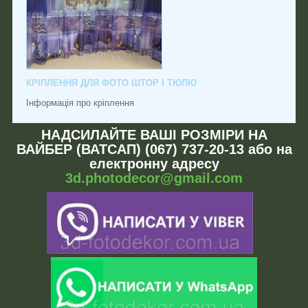
КРІПЛЕННЯ ДЛЯ ФОТО ШТОР І ТЮЛЮ
Інформація про кріплення
НАДСИЛАЙТЕ ВАШІ РОЗМІРИ НА
ВАЙБЕР (ВАТСАП) (067) 737-20-13 або на
електронну адресу
3d.photodecor@gmail.com