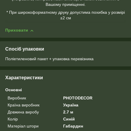
Вашому приміщенні.
* При широкоформатному друку допустима похибка у розмірі
±2 см
Приховати
Спосіб упаковки
Поліетиленовий пакет + упаковка перевізника
Характеристики
Основні
Виробник
PHOTODECOR
Країна виробник
Україна
Довжина виробу
2.7 м
Колір
Синій
Матеріал штори
Габардин