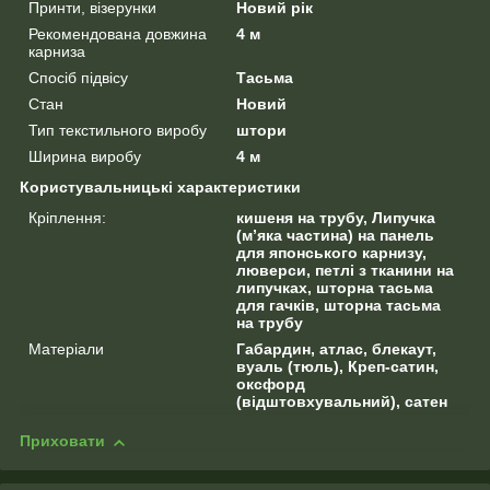
Принти, візерунки
Новий рік
Рекомендована довжина
4 м
карниза
Спосіб підвісу
Тасьма
Стан
Новий
Тип текстильного виробу
штори
Ширина виробу
4 м
Користувальницькі характеристики
Кріплення:
кишеня на трубу, Липучка
(м’яка частина) на панель
для японського карнизу,
люверси, петлі з тканини на
липучках, шторна тасьма
для гачків, шторна тасьма
на трубу
Матеріали
Габардин, атлас, блекаут,
вуаль (тюль), Креп-сатин,
оксфорд
(відштовхувальний), сатен
Приховати