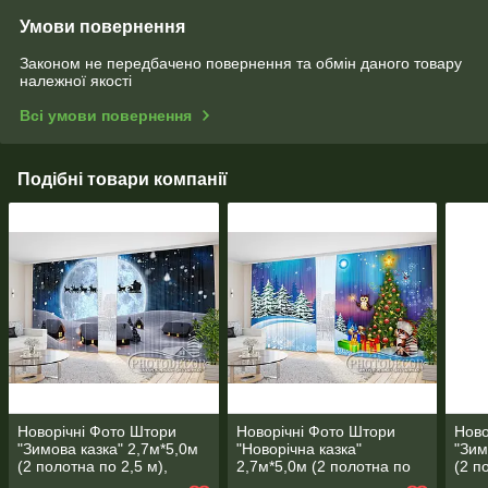
Умови повернення
Законом не передбачено повернення та обмін даного товару
належної якості
Всі умови повернення
Подібні товари компанії
Новорічні Фото Штори
Новорічні Фото Штори
Ново
"Зимова казка" 2,7м*5,0м
"Новорічна казка"
"Зим
(2 полотна по 2,5 м),
2,7м*5,0м (2 полотна по
(2 п
тасьма
2,5 м), тасьма
тась