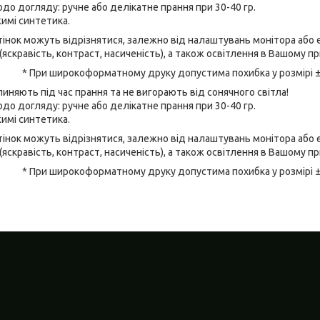
до догляду: ручне або делікатне прання при 30-40 гр.
имі синтетика.
відтінок можуть відрізнятися, залежно від налаштувань монітора аб
(яскравість, контраст, насиченість), а також освітлення в Вашому п
* При широкоформатному друку допустима похибка у розмірі 
линяють під час прання та не вигорають від сонячного світла!
до догляду: ручне або делікатне прання при 30-40 гр.
имі синтетика.
відтінок можуть відрізнятися, залежно від налаштувань монітора аб
(яскравість, контраст, насиченість), а також освітлення в Вашому п
* При широкоформатному друку допустима похибка у розмірі 