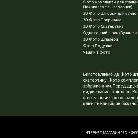
Фото Комплекти для спальн
Покривало та Наволочки)
3D Фото Шторки для ванної
3D Фото Покривала
3D Фото Скатертина
Однотонний тюль (Вуаль та 
3D Фото Шпалери
Фото Подушки
Чашки з фото
Виготовляємо 3Д Фото штор
скатертину, Фото комплект
зображенням. Перед друком
видів тканин і кріплень. К
флізелінових фотошпалера
клієнт не знайшов бажаної 