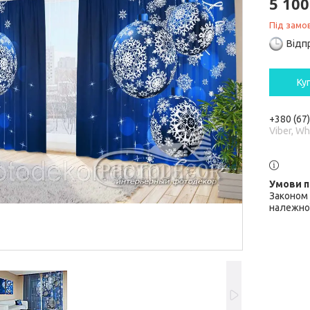
5 100
Під замо
Відп
Ку
+380 (67
Viber, W
Законом 
належної