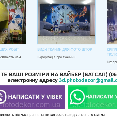
ШИХ РОБІТ
ВИДИ ТКАНИН ДЛЯ ФОТО ШТОР
КРІП
ТЮЛ
адсилають нам
Інформація про тканини
Інфор
 ВАШІ РОЗМІРИ НА ВАЙБЕР (ВАТСАП) (067) 
електронну адресу
3d.photodecor@gmail.
линяють під час прання та не вигорають від сонячного світла!