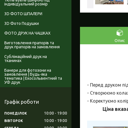
Тюль вуаль (шифон) під
індивідуальний розмір
3D ФОТО ШПАЛЕРИ
3D Фото Подушки
ФОТО ДРУК НА ЧАШКАХ
Опис
Виготовлення прапорів та
друк прапорів на замовлення
Сублімаційний друк на
тканинах
Банери для фотозони на
замовлення | Будь-яка
тематика | Екосольвентний та
УФ друк
- Перед друком пі
- Створюємо колаж
- Коректуємо колі
Графік роботи
Ціна вказ
10:00
19:00
ПОНЕДІЛОК
10:00
19:00
ВІВТОРОК
10:00
19:00