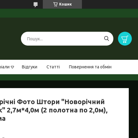
Кошик
ріали
Відгуки
Статті
Повернення та обмін
річні Фото Штори "Новорічний
" 2,7м*4,0м (2 полотна по 2,0м),
ма