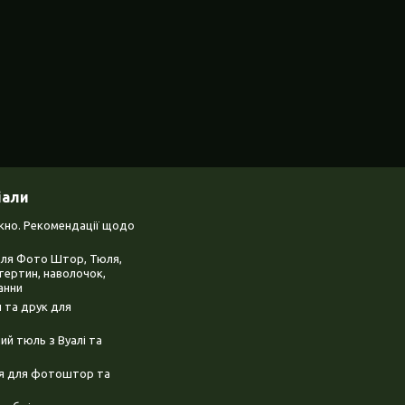
іали
ікно. Рекомендації щодо
для Фото Штор, Тюля,
тертин, наволочок,
анни
 та друк для
й тюль з Вуалі та
ня для фотоштор та