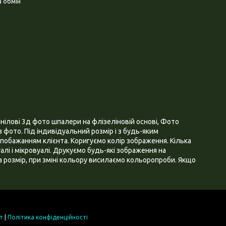
 обмін
нілові 3д фото шпалери на флізеліновій основі, Фото
 фото. Під індивідуальний розмір і з будь-яким
побажанням клієнта. Коригуємо колір зображення. Кілька
алі і мікровуалі. Друкуємо будь-які зображення на
 розмір, при зміні кольору висилаємо кольоропроби. Якщо
т
|
Політика конфіденційності