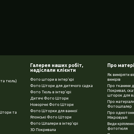
Галерея наших робіт,
Про матер
надіслали клієнти
Як виміряти в
Фото штори в інтер'єрі
вимірів
та тюль)
Фото Штори для дитячого садка
Про тканини 
Покривал, ска
Фото Тюль в інтер'єрі
шторок для в
Дитячі Фото Штори
Про матеріали
Новорічні Фото Штори
Фотошпалер
Фото Шторки для ванної
(Штори та
Про однотонни
Японські Фото Штори
Мікровуалі
Фото Шпалери в інтер'єрі
Види кріплен
фототюля
3D Покривала