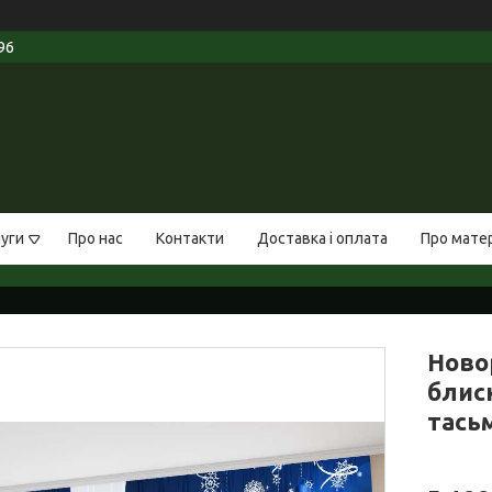
96
луги
Про нас
Контакти
Доставка і оплата
Про мате
Ново
блиск
тась