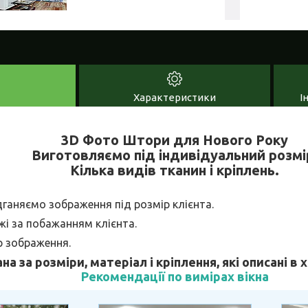
Характеристики
І
3D Фото Штори для Нового Року
Виготовляємо під індивідуальний розмі
Кілька видів тканин і кріплень.
дганяємо зображення під розмір клієнта.
і за побажанням клієнта.
р зображення.
ана за розміри, матеріал і кріплення, які описані в
Рекомендації по вимірах вікна