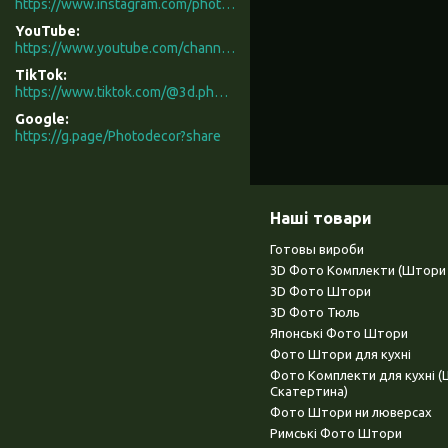
https://www.instagram.com/photodecor.com.ua/
YouTube
https://www.youtube.com/channel/UCXCUerfqRY1Pw7-IptdbqyA/videos
TikTok
https://www.tiktok.com/@3d.photodecor?is_from_webapp=1&sender_device=pc
Google
https://g.page/Photodecor?share
Наші товари
Готовы вироби
3D Фото Комплекти (Штори 
3D Фото Штори
3D Фото Тюль
Японські Фото Штори
Фото Штори для кухні
Фото Комплекти для кухні 
Скатертина)
Фото Штори ни люверсах
Римські Фото Штори