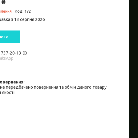
 ₴
влення
Код:
172
равка з 13 серпня 2026
пити
) 737-20-13
hatsApp
не передбачено повернення та обмін даного товару
 якості