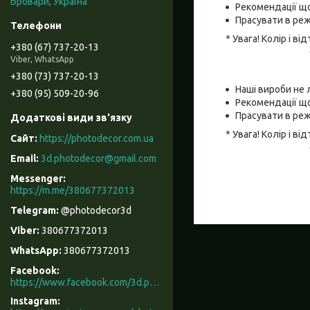
Бровари, Україна
Рекомендації що
Прасувати в реж
* Увага! Колір і 
+380 (67) 737-20-13
Viber, WhatsApp
+380 (73) 737-20-13
Наші вироби не 
+380 (95) 509-20-96
Рекомендації що
Прасувати в реж
* Увага! Колір і 
https://photodecor.com.ua
3d.photodecor@gmail.com
https://m.me/380677372013
@photodecor3d
380677372013
380677372013
Facebook
https://www.facebook.com/3d.photodecor/
Instagram