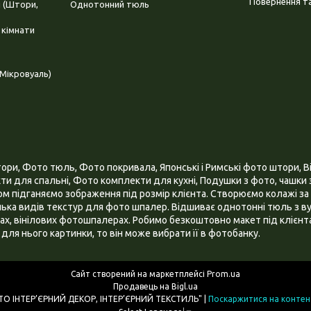
Повернення та
і (Штори,
Однотонний тюль
 кімнати
Мікровуаль)
и, Фото тюль, Фото покривала, Японські і Римські фото штори, Ві
и для спальні, Фото комплекти для кухні, Подушки з фото, чашки з
 підганяємо зображення під розмір клієнта. Створюємо колажі за 
ілька видів текстур для фото шпалер. Відшиває однотонні тюль з ву
х, вінілових фотошпалерах. Робимо безкоштовно макет під клієнта
для нього картинки, то він може вибрати її в фотобанку.
Сайт створений на маркетплейсі
Prom.ua
Продавець на Bigl.ua
ІНТЕРНЕТ МАГАЗИН "3D - ФОТО ІНТЕР’ЄРНИЙ ДЕКОР, ІНТЕР’ЄРНИЙ ТЕКСТИЛЬ" |
Поскаржитися на контен