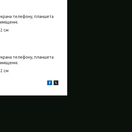
о екрана телефону, планшета
риміщенні.
±2 см
о екрана телефону, планшета
риміщенні.
±2 см