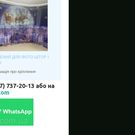
ЛЕННЯ ДЛЯ ФОТО ШТОР І
Ю
мація про кріплення
737-20-13 або на
com