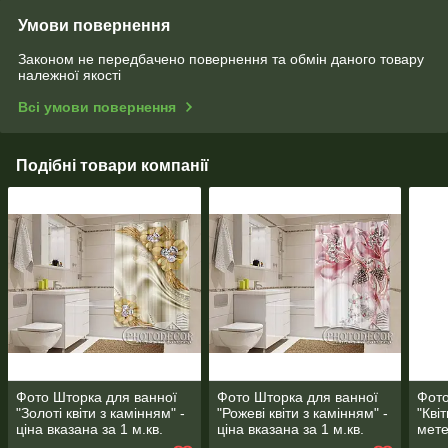
Умови повернення
Законом не передбачено повернення та обмін даного товару
належної якості
Всі умови повернення
Подібні товари компанії
Фото Шторка для ванної
Фото Шторка для ванної
Фото
"Золоті квіти з камінням" -
"Рожеві квіти з камінням" -
"Кві
ціна вказана за 1 м.кв.
ціна вказана за 1 м.кв.
мете
Читаємо опис!
Читаємо опис!
вказ