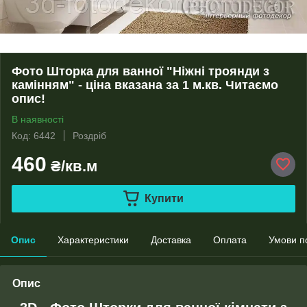
Фото Шторка для ванної "Ніжні троянди з
камінням" - ціна вказана за 1 м.кв. Читаємо
опис!
В наявності
Код: 6442
Роздріб
460
₴/кв.м
Купити
Опис
Характеристики
Доставка
Оплата
Умови п
Опис