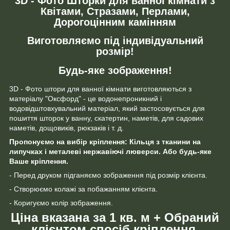
3D - Фото Шторки для ванної кімнати з
Квітами, Стразами, Перлами,
Дорогоцінним камінням
Виготовляємо під індивідуальний
розмір!
Будь-яке зображення!
3D - Фото штори для ванної кімнати виготовляються з
матеріалу "Оксфорд" - це водонепроникний і
водовідштовхувальний матеріал, який застосовується для
пошиття шторок у ванну, скатертин, наметів, для садових
наметів, дощовиків, рюкзаків і т. д.
Пропонуємо на вибір кріплення: Кільця з тканини на
липучках і металеві нержавіючі люверси. Або будь-яке
Ваше кріплення.
- Перед друком підганяємо зображення під розмір клієнта.
- Створюємо колажі за побажанням клієнта.
- Коригуємо колір зображення.
Ціна вказана за 1 кв. м + Обраний
клієнтом спосіб кріплення.