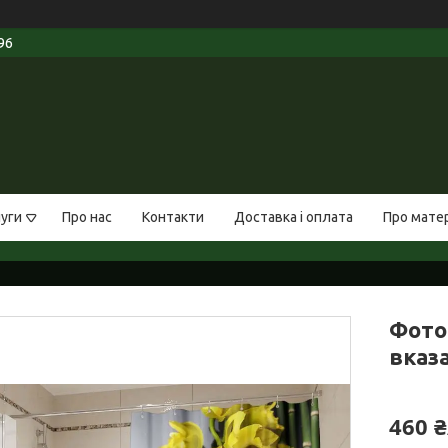
96
луги
Про нас
Контакти
Доставка і оплата
Про мате
Фото 
вказа
460 