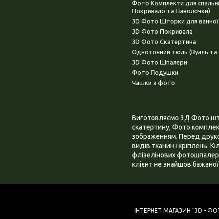
Фото Комплекти для спальн
Покривало та Наволочки)
3D Фото Шторки для ванної
3D Фото Покривала
3D Фото Скатертина
Однотонний тюль (Вуаль та 
3D Фото Шпалери
Фото Подушки
Чашки з фото
Виготовляємо 3Д Фото штор
скатертину, Фото комплект
зображенням. Перед друком
видів тканин і кріплень. К
флізелінових фотошпалера
клієнт не знайшов бажаної 