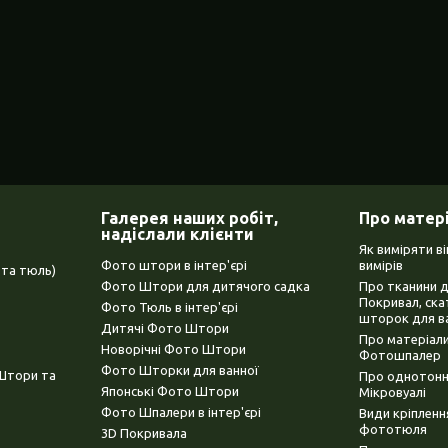
Галерея наших робіт,
Про матер
надіслали клієнти
Як виміряти в
Фото штори в інтер'єрі
вимірів
та тюль)
Фото Штори для дитячого садка
Про тканини 
Покривал, ска
Фото Тюль в інтер'єрі
шторок для в
Дитячі Фото Штори
Про матеріали
Новорічні Фото Штори
Фотошпалер
Фото Шторки для ванної
(Штори та
Про однотонни
Японські Фото Штори
Мікровуалі
Фото Шпалери в інтер'єрі
Види кріплен
фототюля
3D Покривала