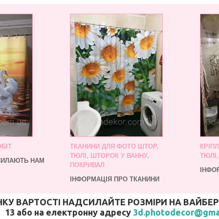
БІТ
ТКАНИНИ ДЛЯ ФОТО ШТОР,
КРІП
ТЮЛІ, ШТОРОК У ВАННУ,
ТЮЛІ
ДСИЛАЮТЬ НАМ
ПОКРИВАЛ
ІНФО
ІНФОРМАЦІЯ ПРО ТКАНИНИ
У ВАРТОСТІ НАДСИЛАЙТЕ РОЗМІРИ НА ВАЙБЕР (В
13 або на електронну адресу
3d.photodecor@gma