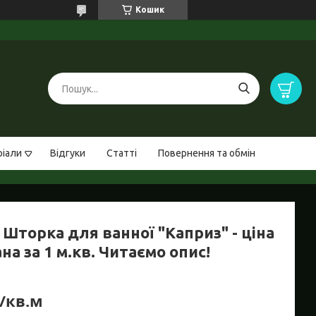
Кошик
ріали
Відгуки
Статті
Повернення та обмін
Шторка для ванної "Каприз" - ціна
на за 1 м.кв. Читаємо опис!
₴/кв.м