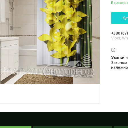
В наявнос
Ку
+380 (67
Viber, W
Законом 
належної