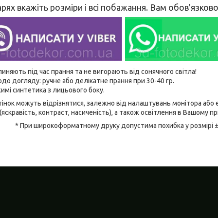
рях вкажіть розміри і всі побажання. Вам обов'язко
линяють під час прання та не вигорають від сонячного світла!
до догляду: ручне або делікатне прання при 30-40 гр.
имі синтетика з лицьового боку.
відтінок можуть відрізнятися, залежно від налаштувань монітора аб
(яскравість, контраст, насиченість), а також освітлення в Вашому п
* При широкоформатному друку допустима похибка у розмірі 