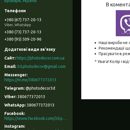
Бровари, Україна
В комента
+380 (67) 737-20-13
Viber, WhatsApp
+380 (73) 737-20-13
+380 (95) 509-20-96
Наші вироби не 
Рекомендації що
Прасувати в реж
https://photodecor.com.ua
* Увага! Колір і 
3d.photodecor@gmail.com
https://m.me/380677372013
@photodecor3d
380677372013
380677372013
Facebook
https://www.facebook.com/3d.photodecor/
Instagram