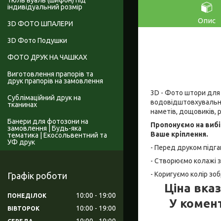
Тюль вуаль (шифон) під
індивідуальний розмір
Опис
3D ФОТО ШПАЛЕРИ
3D Фото Подушки
ФОТО ДРУК НА ЧАШКАХ
Виготовлення прапорів та
друк прапорів на замовлення
3D - Фото штори для 
Сублімаційний друк на
водовідштовхувальний
тканинах
наметів, дощовиків, рю
Банери для фотозони на
Пропонуємо на вибі
замовлення | Будь-яка
Ваше кріплення.
тематика | Екосольвентний та
УФ друк
- Перед друком підга
- Створюємо колажі з
- Коригуємо колір зо
Графік роботи
Ціна вказ
10:00
19:00
ПОНЕДІЛОК
У комен
10:00
19:00
ВІВТОРОК
10:00
19:00