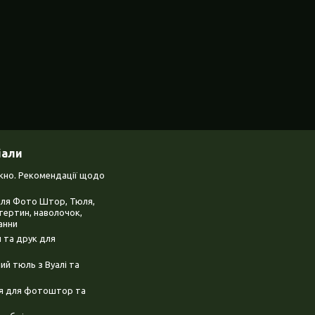
іали
ікно. Рекомендації щодо
для Фото Штор, Тюля,
тертин, наволочок,
анни
 та друк для
й тюль з Вуалі та
ня для фотоштор та