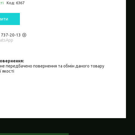
ті
Код:
6367
пити
) 737-20-13
hatsApp
не передбачено повернення та обмін даного товару
 якості