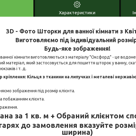
Характеристики
І
3D - Фото Шторки для ванної кімнати з Кві
Виготовляємо під індивідуальний розмір
Будь-яке зображення!
ванної кімнати виготовляються з матеріалу "Оксфорд" - це водоне
 матеріал, який застосовується для пошиття шторок у ванну, скат
кзаків і т. д.
р кріплення: Кільця з тканини на липучках і металеві нержаві
няємо зображення під розмір клієнта.
а побажанням клієнта.
браження.
ана за 1 кв. м + Обраний клієнтом сп
тарях до замовлення вказуйте розмі
ширина)