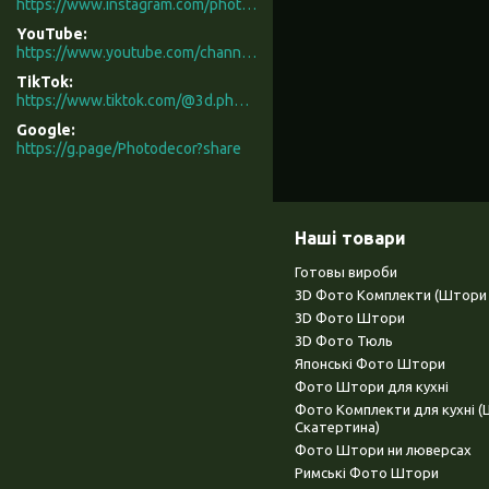
https://www.instagram.com/photodecor.com.ua/
YouTube
https://www.youtube.com/channel/UCXCUerfqRY1Pw7-IptdbqyA/videos
TikTok
https://www.tiktok.com/@3d.photodecor?is_from_webapp=1&sender_device=pc
Google
https://g.page/Photodecor?share
Наші товари
Готовы вироби
3D Фото Комплекти (Штори 
3D Фото Штори
3D Фото Тюль
Японські Фото Штори
Фото Штори для кухні
Фото Комплекти для кухні 
Скатертина)
Фото Штори ни люверсах
Римські Фото Штори