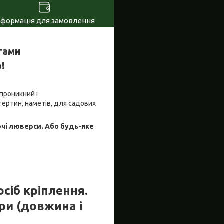
нформація для замовлення
тами
!
проникний і
ертин, наметів, для садових
ючі люверси. Або будь-яке
осіб кріплення.
ри (довжина і