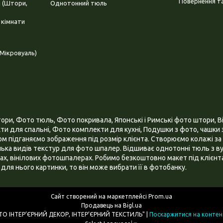
Повернення та
і (Штори,
Однотонний тюль
 кімнати
Мікровуаль)
и, Фото тюль, Фото покривала, Японські і Римські фото штори, Ві
и для спальні, Фото комплекти для кухні, Подушки з фото, чашки з
 підганяємо зображення під розмір клієнта. Створюємо колажі за 
ілька видів текстур для фото шпалер. Відшиває однотонні тюль з ву
х, вінілових фотошпалерах. Робимо безкоштовно макет під клієнта
для нього картинки, то він може вибрати її в фотобанку.
Сайт створений на маркетплейсі
Prom.ua
Продавець на Bigl.ua
ІНТЕРНЕТ МАГАЗИН "3D - ФОТО ІНТЕР’ЄРНИЙ ДЕКОР, ІНТЕР’ЄРНИЙ ТЕКСТИЛЬ" |
Поскаржитися на контен