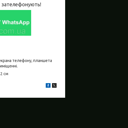
во зателефонують!
о екрана телефону, планшета
риміщенні.
±2 см