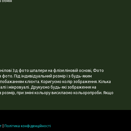
 обмін
нілові 3д фото шпалери на флізеліновій основі, Фото
 фото. Під індивідуальний розмір і з будь-яким
побажанням клієнта. Коригуємо колір зображення. Кілька
алі і мікровуалі. Друкуємо будь-які зображення на
 розмір, при зміні кольору висилаємо кольоропроби. Якщо
т
|
Політика конфіденційності