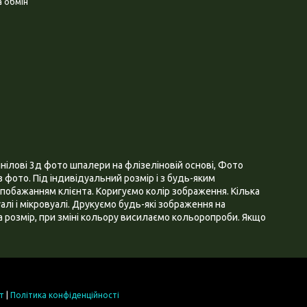
 обмін
нілові 3д фото шпалери на флізеліновій основі, Фото
 фото. Під індивідуальний розмір і з будь-яким
побажанням клієнта. Коригуємо колір зображення. Кілька
алі і мікровуалі. Друкуємо будь-які зображення на
 розмір, при зміні кольору висилаємо кольоропроби. Якщо
т
|
Політика конфіденційності