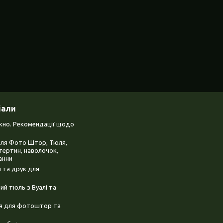
іали
ікно. Рекомендації щодо
для Фото Штор, Тюля,
тертин, наволочок,
анни
 та друк для
й тюль з Вуалі та
ня для фотоштор та