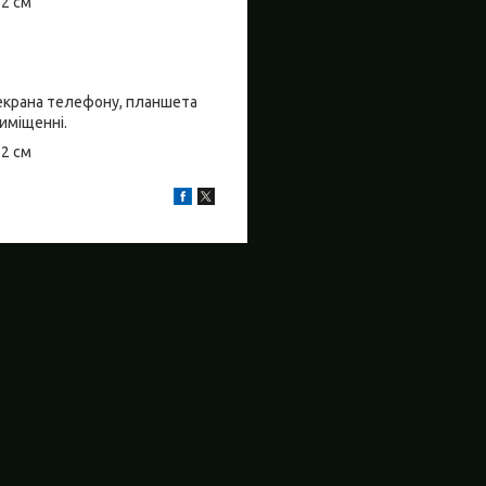
±2 см
о екрана телефону, планшета
риміщенні.
±2 см