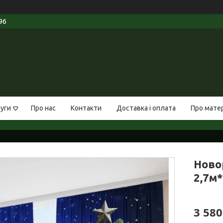
96
луги
Про нас
Контакти
Доставка і оплата
Про мате
Ново
2,7м*
3 580