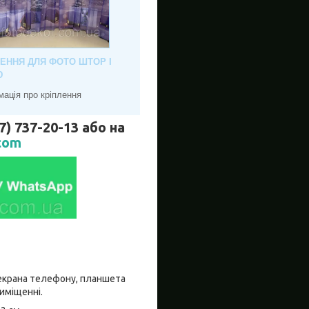
ЛЕННЯ ДЛЯ ФОТО ШТОР І
Ю
мація про кріплення
737-20-13 або на
com
о екрана телефону, планшета
риміщенні.