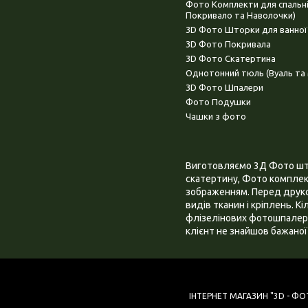
Фото Комплекти для спальн
Покривало та Наволочки)
3D Фото Шторки для ванної
3D Фото Покривала
3D Фото Скатертина
Однотонний тюль (Вуаль та 
3D Фото Шпалери
Фото Подушки
Чашки з фото
Виготовляємо 3Д Фото штор
скатертину, Фото комплект
зображенням. Перед друком
видів тканин і кріплень. К
флізелінових фотошпалера
клієнт не знайшов бажаної 