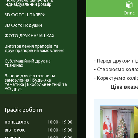
Тюль вуаль (шифон) під
індивідуальний розмір
Опис
3D ФОТО ШПАЛЕРИ
3D Фото Подушки
ФОТО ДРУК НА ЧАШКАХ
Виготовлення прапорів та
друк прапорів на замовлення
- Перед друком пі
Сублімаційний друк на
тканинах
- Створюємо колаж
Банери для фотозони на
- Коректуємо колі
замовлення | Будь-яка
тематика | Екосольвентний та
Ціна вказ
УФ друк
Графік роботи
10:00
19:00
ПОНЕДІЛОК
10:00
19:00
ВІВТОРОК
10:00
19:00