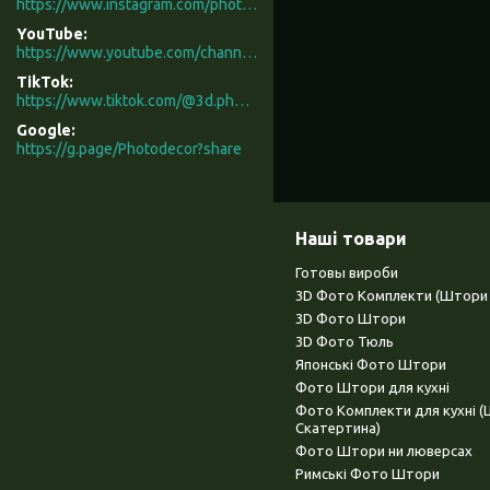
https://www.instagram.com/photodecor.com.ua/
YouTube
https://www.youtube.com/channel/UCXCUerfqRY1Pw7-IptdbqyA/videos
TikTok
https://www.tiktok.com/@3d.photodecor?is_from_webapp=1&sender_device=pc
Google
https://g.page/Photodecor?share
Наші товари
Готовы вироби
3D Фото Комплекти (Штори 
3D Фото Штори
3D Фото Тюль
Японські Фото Штори
Фото Штори для кухні
Фото Комплекти для кухні 
Скатертина)
Фото Штори ни люверсах
Римські Фото Штори