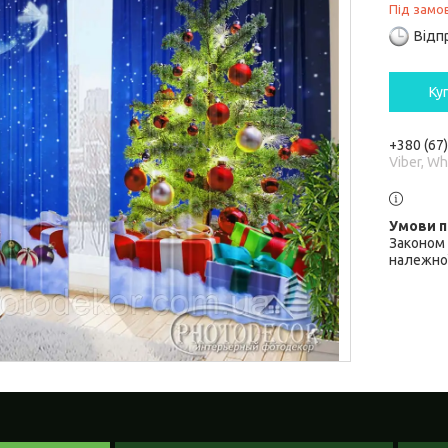
Під замо
Відп
Ку
+380 (67
Viber, W
Законом 
належної