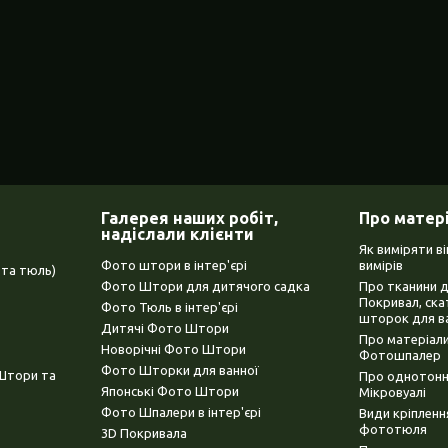
Галерея наших робіт,
Про матер
надіслали клієнти
Як виміряти в
Фото штори в інтер'єрі
вимірів
та тюль)
Фото Штори для дитячого садка
Про тканини 
Покривал, ска
Фото Тюль в інтер'єрі
шторок для в
Дитячі Фото Штори
Про матеріали
Новорічні Фото Штори
Фотошпалер
Фото Шторки для ванної
(Штори та
Про однотонни
Японські Фото Штори
Мікровуалі
Фото Шпалери в інтер'єрі
Види кріплен
фототюля
3D Покривала