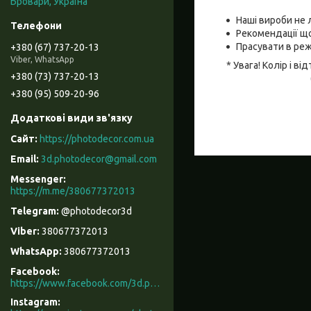
Бровари, Україна
Наші вироби не 
Рекомендації що
Прасувати в реж
+380 (67) 737-20-13
Viber, WhatsApp
* Увага! Колір і 
+380 (73) 737-20-13
+380 (95) 509-20-96
https://photodecor.com.ua
3d.photodecor@gmail.com
https://m.me/380677372013
@photodecor3d
380677372013
380677372013
Facebook
https://www.facebook.com/3d.photodecor/
Instagram