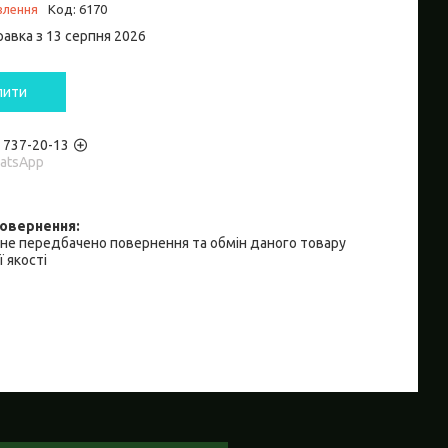
влення
Код:
6170
равка з 13 серпня 2026
пити
) 737-20-13
hatsApp
не передбачено повернення та обмін даного товару
 якості