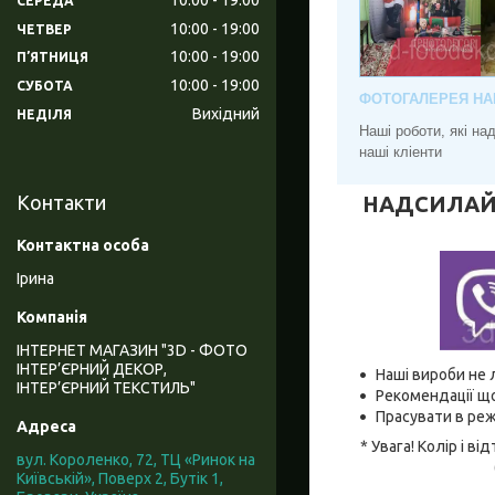
СЕРЕДА
10:00
19:00
ЧЕТВЕР
10:00
19:00
ПʼЯТНИЦЯ
10:00
19:00
СУБОТА
ФОТОГАЛЕРЕЯ НА
Вихідний
НЕДІЛЯ
Наші роботи, які н
наші кліенти
НАДСИЛАЙТЕ
Контакти
Ірина
ІНТЕРНЕТ МАГАЗИН "3D - ФОТО
ІНТЕР’ЄРНИЙ ДЕКОР,
Наші вироби не 
ІНТЕР’ЄРНИЙ ТЕКСТИЛЬ"
Рекомендації що
Прасувати в реж
* Увага! Колір і 
вул. Короленко, 72, ТЦ «Ринок на
Київській», Поверх 2, Бутік 1,