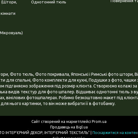
Повернення та
і (Штори,
Однотонний тюль
 кімнати
Мікровуаль)
и, Фото тюль, Фото покривала, Японські і Римські фото штори, Ві
и для спальні, Фото комплекти для кухні, Подушки з фото, чашки з
 підганяємо зображення під розмір клієнта. Створюємо колажі за 
ілька видів текстур для фото шпалер. Відшиває однотонні тюль з ву
х, вінілових фотошпалерах. Робимо безкоштовно макет під клієнта
для нього картинки, то він може вибрати її в фотобанку.
Сайт створений на маркетплейсі
Prom.ua
Продавець на Bigl.ua
ІНТЕРНЕТ МАГАЗИН "3D - ФОТО ІНТЕР’ЄРНИЙ ДЕКОР, ІНТЕР’ЄРНИЙ ТЕКСТИЛЬ" |
Поскаржитися на контен