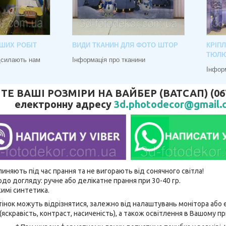
ШИХ РОБІТ
ВИДИ ТКАНИН ДЛЯ ФОТО ШТОР
КРІП
ТЮЛ
адсилають нам
Інформація про тканини
Інфор
 ВАШІ РОЗМІРИ НА ВАЙБЕР (ВАТСАП) (067) 
електронну адресу
3d.photodecor@gmail.
линяють під час прання та не вигорають від сонячного світла!
до догляду: ручне або делікатне прання при 30-40 гр.
имі синтетика.
відтінок можуть відрізнятися, залежно від налаштувань монітора аб
(яскравість, контраст, насиченість), а також освітлення в Вашому п