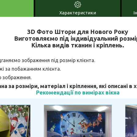
Характеристики
І
3D Фото Штори для Нового Року
Виготовляємо під індивідуальний розмі
Кілька видів тканин і кріплень.
дганяємо зображення під розмір клієнта.
і за побажанням клієнта.
р зображення.
ана за розміри, матеріал і кріплення, які описані в
Рекомендації по вимірах вікна