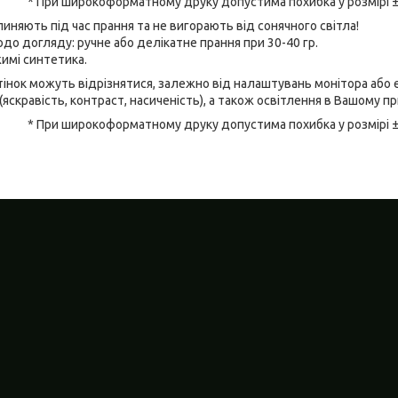
* При широкоформатному друку допустима похибка у розмірі 
линяють під час прання та не вигорають від сонячного світла!
до догляду: ручне або делікатне прання при 30-40 гр.
имі синтетика.
відтінок можуть відрізнятися, залежно від налаштувань монітора аб
(яскравість, контраст, насиченість), а також освітлення в Вашому п
* При широкоформатному друку допустима похибка у розмірі 