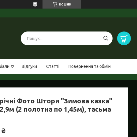
Кошик
ріали
Відгуки
Статті
Повернення та обмін
річні Фото Штори "Зимова казка"
2,9м (2 полотна по 1,45м), тасьма
 ₴