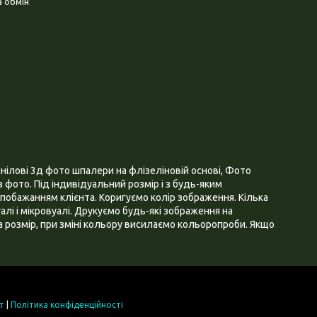
 обмін
нілові 3д фото шпалери на флізеліновій основі, Фото
 фото. Під індивідуальний розмір і з будь-яким
побажанням клієнта. Коригуємо колір зображення. Кілька
алі і мікровуалі. Друкуємо будь-які зображення на
 розмір, при зміні кольору висилаємо кольоропроби. Якщо
т
|
Політика конфіденційності