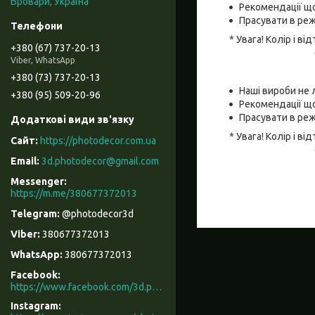
Бровари, Україна
Рекомендації що
Прасувати в реж
* Увага! Колір і 
+380 (67) 737-20-13
Viber, WhatsApp
+380 (73) 737-20-13
Наші вироби не 
+380 (95) 509-20-96
Рекомендації що
Прасувати в реж
* Увага! Колір і 
https://photodecor.com.ua
3d.photodecor@gmail.com
https://m.me/380677372013
@photodecor3d
380677372013
380677372013
Facebook
https://www.facebook.com/3d.photodecor/
Instagram