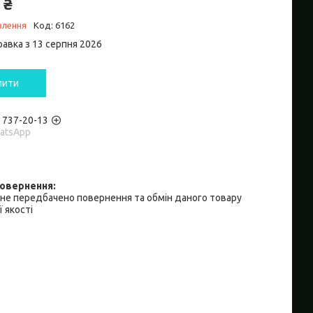
 ₴
влення
Код:
6162
равка з 13 серпня 2026
пити
) 737-20-13
hatsApp
не передбачено повернення та обмін даного товару
 якості