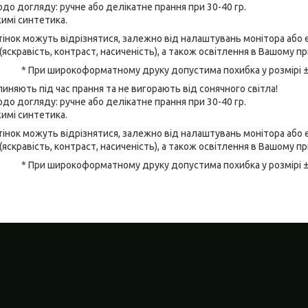
до догляду: ручне або делікатне прання при 30-40 гр.
имі синтетика.
відтінок можуть відрізнятися, залежно від налаштувань монітора аб
(яскравість, контраст, насиченість), а також освітлення в Вашому п
* При широкоформатному друку допустима похибка у розмірі 
линяють під час прання та не вигорають від сонячного світла!
до догляду: ручне або делікатне прання при 30-40 гр.
имі синтетика.
відтінок можуть відрізнятися, залежно від налаштувань монітора аб
(яскравість, контраст, насиченість), а також освітлення в Вашому п
* При широкоформатному друку допустима похибка у розмірі 