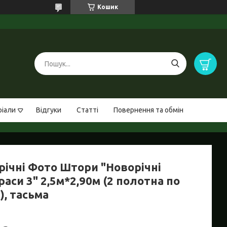
Кошик
ріали
Відгуки
Статті
Повернення та обмін
річні Фото Штори "Новорічні
аси 3" 2,5м*2,90м (2 полотна по
), тасьма