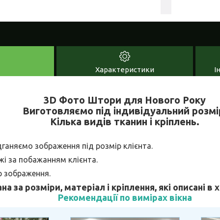
Характеристики
І
3D Фото Штори для Нового Року
Виготовляємо під індивідуальний розмі
Кілька видів тканин і кріплень.
дганяємо зображення під розмір клієнта.
і за побажанням клієнта.
р зображення.
ана за розміри, матеріал і кріплення, які описані в
Рекомендації по вимірах вікна