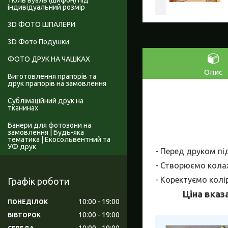
Тюль вуаль (шифон) під
індивідуальний розмір
3D ФОТО ШПАЛЕРИ
3D Фото Подушки
ФОТО ДРУК НА ЧАШКАХ
Опис
Виготовлення прапорів та
друк прапорів на замовлення
Сублімаційний друк на
тканинах
Банери для фотозони на
замовлення | Будь-яка
тематика | Екосольвентний та
УФ друк
- Перед друком пі
- Створюємо колаж
- Коректуємо колі
Графік роботи
Ціна вказ
10:00
19:00
ПОНЕДІЛОК
10:00
19:00
ВІВТОРОК
10:00
19:00