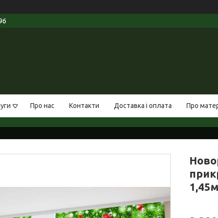
96
луги
Про нас
Контакти
Доставка і оплата
Про мате
Ново
прикр
1,45м