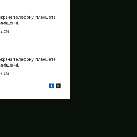
о екрана телефону, планшета
риміщенні.
±2 см
о екрана телефону, планшета
риміщенні.
±2 см