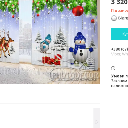
3 320
Під замо
Відп
Ку
+380 (67
Viber, W
Законом 
належної