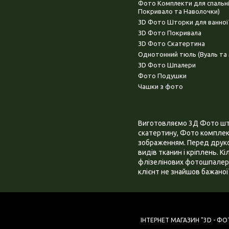
Фото Комплекти для спальн
Покривало та Наволочки)
3D Фото Шторки для ванної
3D Фото Покривала
3D Фото Скатертина
Однотонний тюль (Вуаль та 
3D Фото Шпалери
Фото Подушки
Чашки з фото
Виготовляємо 3Д Фото штор
скатертину, Фото комплект
зображенням. Перед друком
видів тканин і кріплень. К
флізелінових фотошпалера
клієнт не знайшов бажаної 