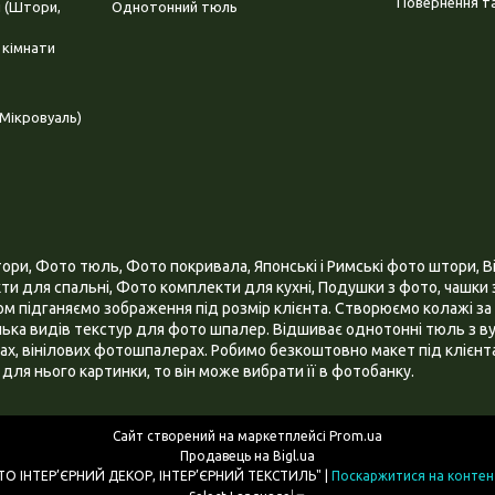
Повернення та
і (Штори,
Однотонний тюль
 кімнати
Мікровуаль)
и, Фото тюль, Фото покривала, Японські і Римські фото штори, Ві
и для спальні, Фото комплекти для кухні, Подушки з фото, чашки з
 підганяємо зображення під розмір клієнта. Створюємо колажі за 
ілька видів текстур для фото шпалер. Відшиває однотонні тюль з ву
х, вінілових фотошпалерах. Робимо безкоштовно макет під клієнта
для нього картинки, то він може вибрати її в фотобанку.
Сайт створений на маркетплейсі
Prom.ua
Продавець на Bigl.ua
ІНТЕРНЕТ МАГАЗИН "3D - ФОТО ІНТЕР’ЄРНИЙ ДЕКОР, ІНТЕР’ЄРНИЙ ТЕКСТИЛЬ" |
Поскаржитися на контен