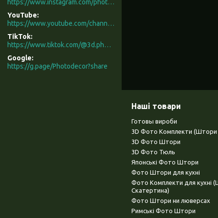
https://www.instagram.com/photodecor.com.ua/
YouTube
https://www.youtube.com/channel/UCXCUerfqRY1Pw7-IptdbqyA/videos
TikTok
https://www.tiktok.com/@3d.photodecor?is_from_webapp=1&sender_device=pc
Google
https://g.page/Photodecor?share
Наші товари
Готовы вироби
3D Фото Комплекти (Штори 
3D Фото Штори
3D Фото Тюль
Японські Фото Штори
Фото Штори для кухні
Фото Комплекти для кухні 
Скатертина)
Фото Штори ни люверсах
Римські Фото Штори