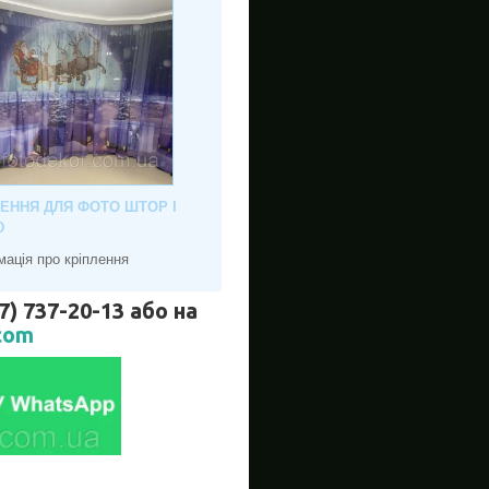
ЛЕННЯ ДЛЯ ФОТО ШТОР І
Ю
мація про кріплення
737-20-13 або на
com