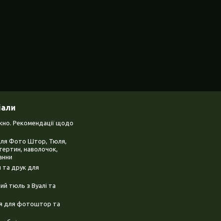
іали
ікно. Рекомендації щодо
для Фото Штор, Тюля,
тертин, наволочок,
анни
 та друк для
й тюль з Вуалі та
ня для фотоштор та