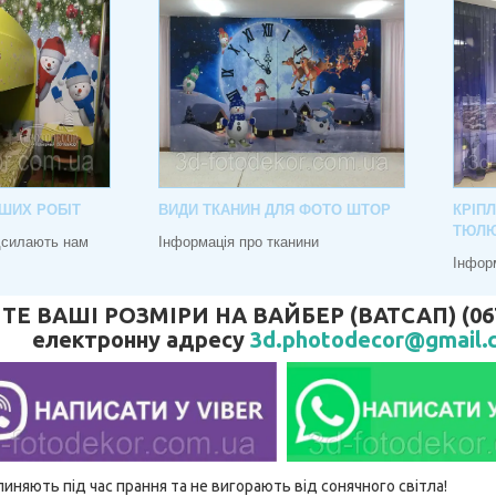
ШИХ РОБІТ
ВИДИ ТКАНИН ДЛЯ ФОТО ШТОР
КРІП
ТЮЛ
адсилають нам
Інформація про тканини
Інфор
 ВАШІ РОЗМІРИ НА ВАЙБЕР (ВАТСАП) (067) 
електронну адресу
3d.photodecor@gmail.
линяють під час прання та не вигорають від сонячного світла!