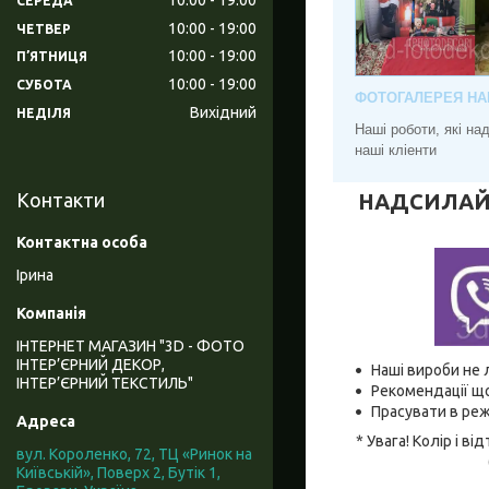
СЕРЕДА
10:00
19:00
ЧЕТВЕР
10:00
19:00
ПʼЯТНИЦЯ
10:00
19:00
СУБОТА
ФОТОГАЛЕРЕЯ НА
Вихідний
НЕДІЛЯ
Наші роботи, які н
наші кліенти
НАДСИЛАЙТЕ
Контакти
Ірина
ІНТЕРНЕТ МАГАЗИН "3D - ФОТО
ІНТЕР’ЄРНИЙ ДЕКОР,
Наші вироби не 
ІНТЕР’ЄРНИЙ ТЕКСТИЛЬ"
Рекомендації що
Прасувати в реж
* Увага! Колір і 
вул. Короленко, 72, ТЦ «Ринок на
Київській», Поверх 2, Бутік 1,