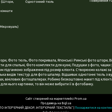
Повернення та
і (Штори,
Однотонний тюль
 кімнати
Мікровуаль)
и, Фото тюль, Фото покривала, Японські і Римські фото штори, Ві
и для спальні, Фото комплекти для кухні, Подушки з фото, чашки з
 підганяємо зображення під розмір клієнта. Створюємо колажі за 
ілька видів текстур для фото шпалер. Відшиває однотонні тюль з ву
х, вінілових фотошпалерах. Робимо безкоштовно макет під клієнта
для нього картинки, то він може вибрати її в фотобанку.
Сайт створений на маркетплейсі
Prom.ua
Продавець на Bigl.ua
ІНТЕРНЕТ МАГАЗИН "3D - ФОТО ІНТЕР’ЄРНИЙ ДЕКОР, ІНТЕР’ЄРНИЙ ТЕКСТИЛЬ" |
Поскаржитися на контен