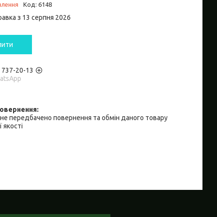
влення
Код:
6148
равка з 13 серпня 2026
пити
) 737-20-13
hatsApp
не передбачено повернення та обмін даного товару
 якості