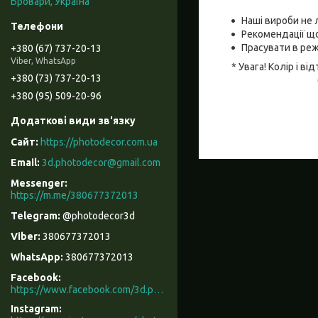
Бровари, Україна
Наші вироби не 
Рекомендації що
Прасувати в реж
+380 (67) 737-20-13
Viber, WhatsApp
* Увага! Колір і 
+380 (73) 737-20-13
+380 (95) 509-20-96
https://photodecor.com.ua
3d.photodecor@gmail.com
https://m.me/380677372013
@photodecor3d
380677372013
380677372013
Facebook
https://www.facebook.com/3d.photodecor/
Instagram