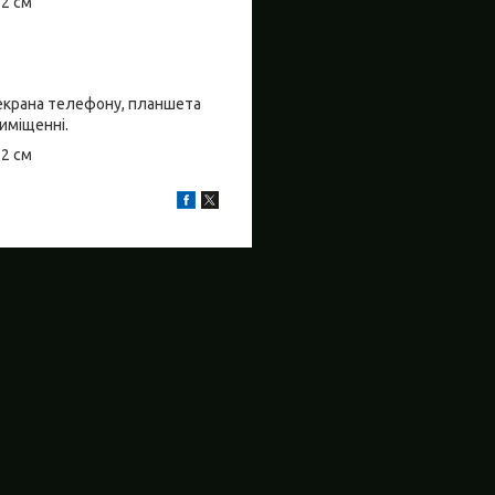
±2 см
о екрана телефону, планшета
риміщенні.
±2 см