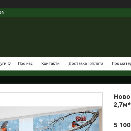
96
луги
Про нас
Контакти
Доставка і оплата
Про мате
Ново
2,7м*
5 100