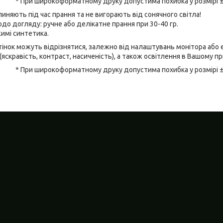
* При широкоформатному друку допустима похибка у розмірі 
линяють під час прання та не вигорають від сонячного світла!
до догляду: ручне або делікатне прання при 30-40 гр.
имі синтетика.
відтінок можуть відрізнятися, залежно від налаштувань монітора аб
(яскравість, контраст, насиченість), а також освітлення в Вашому п
* При широкоформатному друку допустима похибка у розмірі 