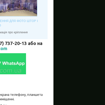
ЛЕННЯ ДЛЯ ФОТО ШТОР І
Ю
мація про кріплення
737-20-13 або на
com
о екрана телефону, планшета
риміщенні.