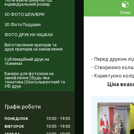
Тюль вуаль (шифон) під
індивідуальний розмір
Опис
3D ФОТО ШПАЛЕРИ
3D Фото Подушки
ФОТО ДРУК НА ЧАШКАХ
Виготовлення прапорів та
друк прапорів на замовлення
- Перед друком пі
Сублімаційний друк на
тканинах
- Створюємо колаж
Банери для фотозони на
- Коректуємо колі
замовлення | Будь-яка
тематика | Екосольвентний та
Ціна вказ
УФ друк
Графік роботи
10:00
19:00
ПОНЕДІЛОК
10:00
19:00
ВІВТОРОК
10:00
19:00