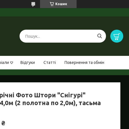
Кошик
ріали
Відгуки
Статті
Повернення та обмін
річні Фото Штори "Снігурі"
4,0м (2 полотна по 2,0м), тасьма
 ₴