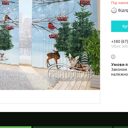
Під замо
Відп
Ку
+380 (67
Viber, W
Законом 
належної