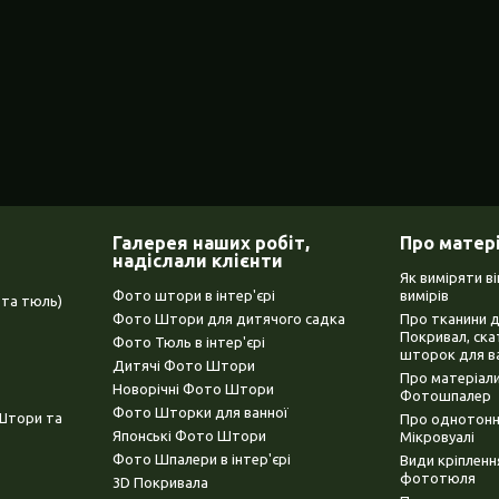
Галерея наших робіт,
Про матер
надіслали клієнти
Як виміряти в
Фото штори в інтер'єрі
вимірів
та тюль)
Фото Штори для дитячого садка
Про тканини 
Покривал, ска
Фото Тюль в інтер'єрі
шторок для в
Дитячі Фото Штори
Про матеріали
Новорічні Фото Штори
Фотошпалер
Фото Шторки для ванної
(Штори та
Про однотонни
Японські Фото Штори
Мікровуалі
Фото Шпалери в інтер'єрі
Види кріплен
фототюля
3D Покривала