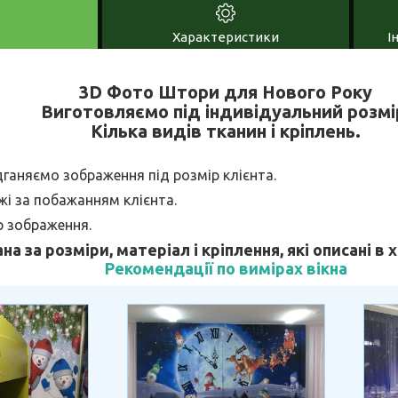
Характеристики
І
3D Фото Штори для Нового Року
Виготовляємо під індивідуальний розмі
Кілька видів тканин і кріплень.
дганяємо зображення під розмір клієнта.
і за побажанням клієнта.
р зображення.
ана за розміри, матеріал і кріплення, які описані в
Рекомендації по вимірах вікна