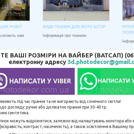
ШИХ РОБІТ
ВИДИ ТКАНИН ДЛЯ ФОТО ШТОР
КРІП
ТЮЛ
адсилають нам
Інформація про тканини
Інфор
 ВАШІ РОЗМІРИ НА ВАЙБЕР (ВАТСАП) (067) 
електронну адресу
3d.photodecor@gmail.
линяють під час прання та не вигорають від сонячного світла!
до догляду: ручне або делікатне прання при 30-40 гр.
имі синтетика.
відтінок можуть відрізнятися, залежно від налаштувань монітора аб
(яскравість, контраст, насиченість), а також освітлення в Вашому п