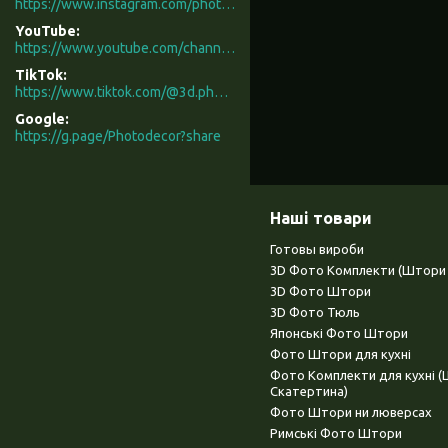
https://www.instagram.com/photodecor.com.ua/
YouTube
https://www.youtube.com/channel/UCXCUerfqRY1Pw7-IptdbqyA/videos
TikTok
https://www.tiktok.com/@3d.photodecor?is_from_webapp=1&sender_device=pc
Google
https://g.page/Photodecor?share
Наші товари
Готовы вироби
3D Фото Комплекти (Штори 
3D Фото Штори
3D Фото Тюль
Японські Фото Штори
Фото Штори для кухні
Фото Комплекти для кухні 
Скатертина)
Фото Штори ни люверсах
Римські Фото Штори