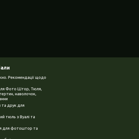
іали
ікно. Рекомендації щодо
для Фото Штор, Тюля,
тертин, наволочок,
анни
 та друк для
й тюль з Вуалі та
ня для фотоштор та