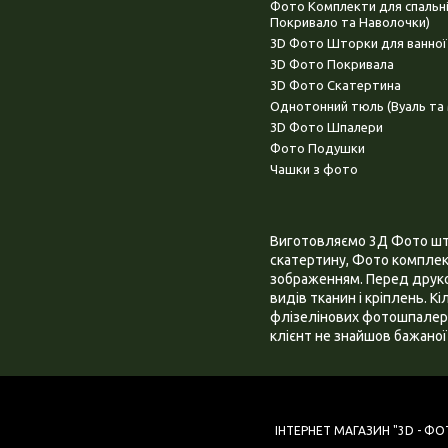
Фото Комплекти для спальн
Покривало та Наволочки)
3D Фото Шторки для ванної
3D Фото Покривала
3D Фото Скатертина
Однотонний тюль (Вуаль та 
3D Фото Шпалери
Фото Подушки
Чашки з фото
Виготовляємо 3Д Фото штор
скатертину, Фото комплект
зображенням. Перед друком
видів тканин і кріплень. К
флізелінових фотошпалера
клієнт не знайшов бажаної 