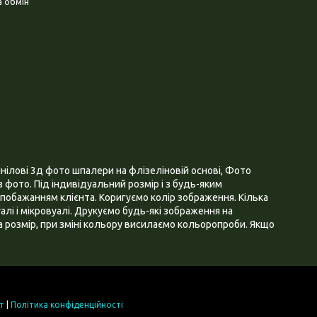
 обмін
нілові 3д фото шпалери на флізеліновій основі, Фото
 фото. Під індивідуальний розмір і з будь-яким
побажанням клієнта. Коригуємо колір зображення. Кілька
алі і мікровуалі. Друкуємо будь-які зображення на
 розмір, при зміні кольору висилаємо кольоропроби. Якщо
т
|
Політика конфіденційності