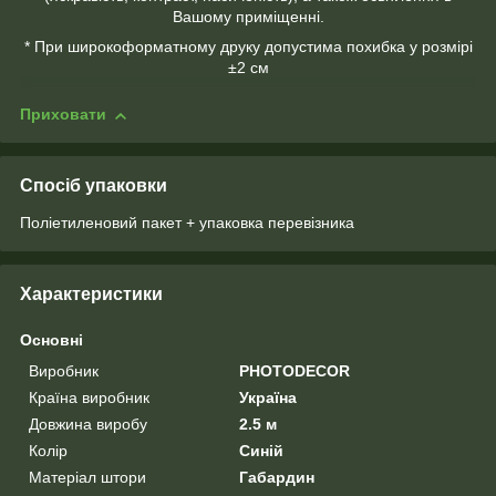
Вашому приміщенні.
* При широкоформатному друку допустима похибка у розмірі
±2 см
Приховати
Спосіб упаковки
Поліетиленовий пакет + упаковка перевізника
Характеристики
Основні
Виробник
PHOTODECOR
Країна виробник
Україна
Довжина виробу
2.5 м
Колір
Синій
Матеріал штори
Габардин