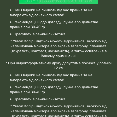
Наші вироби не линяють під час прання та не
вигорають від сонячного світла!
Рекомендації щодо догляду: ручне або делікатне
прання при 30-40 гр.
Прасувати в режимі синтетика.
* Увага! Колір і відтінок можуть відрізнятися, залежно від
налаштувань монітора або екрана телефону, планшета
(яскравість, контраст, насиченість), а також освітлення в
Вашому приміщенні.
* При широкоформатному друку допустима похибка у розмірі
±2 см
Наші вироби не линяють під час прання та не
вигорають від сонячного світла!
Рекомендації щодо догляду: ручне або делікатне
прання при 30-40 гр.
Прасувати в режимі синтетика.
* Увага! Колір і відтінок можуть відрізнятися, залежно від
налаштувань монітора або екрана телефону, планшета
(яскравість, контраст, насиченість), а також освітлення в