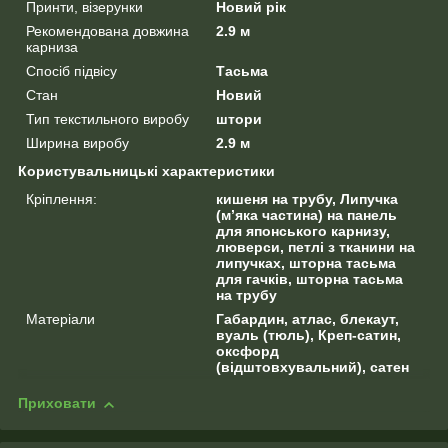
Принти, візерунки
Новий рік
Рекомендована довжина
2.9 м
карниза
Спосіб підвісу
Тасьма
Стан
Новий
Тип текстильного виробу
штори
Ширина виробу
2.9 м
Користувальницькі характеристики
Кріплення:
кишеня на трубу, Липучка
(м’яка частина) на панель
для японського карнизу,
люверси, петлі з тканини на
липучках, шторна тасьма
для гачків, шторна тасьма
на трубу
Матеріали
Габардин, атлас, блекаут,
вуаль (тюль), Креп-сатин,
оксфорд
(відштовхувальний), сатен
Приховати