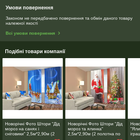
Умови повернення
Законом не передбачено повернення та обмін даного товару
належної якості
Всі умови повернення
Подібні товари компанії
Новорічні Фото Штори "Дід
Новорічні Фото Штори "Дід
Ново
мороз на санях і
мороз та ялинка"
"Яли
сніговики" 2,5м*2,90м (2
2,5м*2,90м (2 полотна по
ігра
полотна по 1,45м), тасьма
1,45м), тасьма
поло