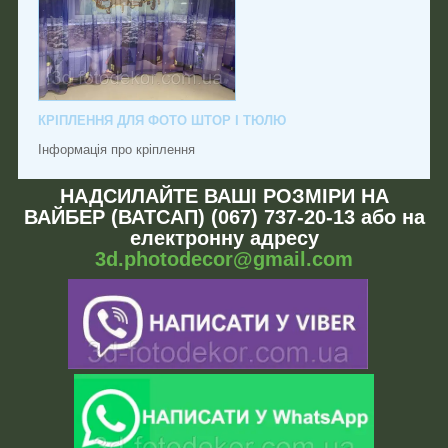
КРІПЛЕННЯ ДЛЯ ФОТО ШТОР І ТЮЛЮ
Інформація про кріплення
НАДСИЛАЙТЕ ВАШІ РОЗМІРИ НА
ВАЙБЕР (ВАТСАП) (067) 737-20-13 або на
електронну адресу
3d.photodecor@gmail.com