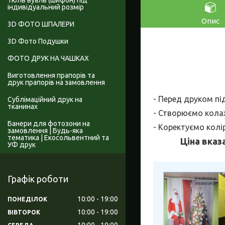
Тюль вуаль (шифон) під
індивідуальний розмір
Опис
3D ФОТО ШПАЛЕРИ
3D Фото Подушки
ФОТО ДРУК НА ЧАШКАХ
Виготовлення прапорів та
друк прапорів на замовлення
- Перед друком пі
Сублімаційний друк на
тканинах
- Створюємо колаж
Банери для фотозони на
- Коректуємо колі
замовлення | Будь-яка
тематика | Екосольвентний та
Ціна вказ
УФ друк
Графік роботи
10:00
19:00
ПОНЕДІЛОК
10:00
19:00
ВІВТОРОК
10:00
19:00