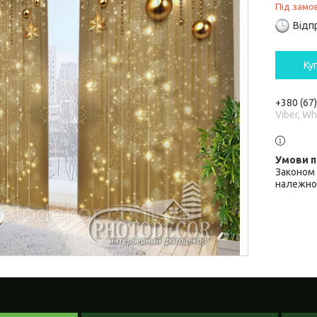
Під замо
Відп
Ку
+380 (67
Viber, W
Законом 
належної