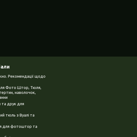
іали
ікно. Рекомендації щодо
для Фото Штор, Тюля,
тертин, наволочок,
анни
 та друк для
й тюль з Вуалі та
ня для фотоштор та