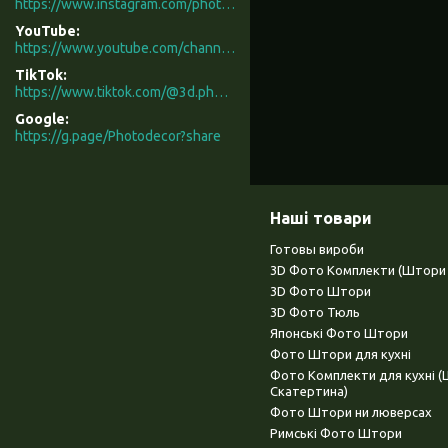
https://www.instagram.com/photodecor.com.ua/
YouTube
https://www.youtube.com/channel/UCXCUerfqRY1Pw7-IptdbqyA/videos
TikTok
https://www.tiktok.com/@3d.photodecor?is_from_webapp=1&sender_device=pc
Google
https://g.page/Photodecor?share
Наші товари
Готовы вироби
3D Фото Комплекти (Штори 
3D Фото Штори
3D Фото Тюль
Японські Фото Штори
Фото Штори для кухні
Фото Комплекти для кухні 
Скатертина)
Фото Штори ни люверсах
Римські Фото Штори