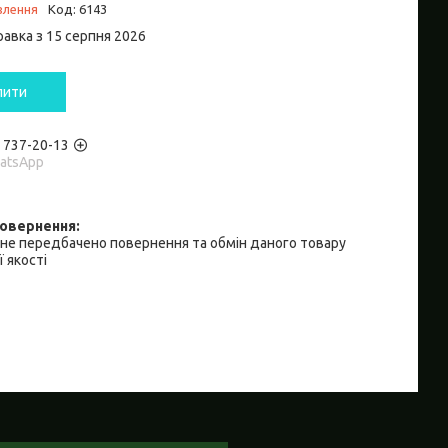
влення
Код:
6143
равка з 15 серпня 2026
пити
) 737-20-13
hatsApp
не передбачено повернення та обмін даного товару
 якості