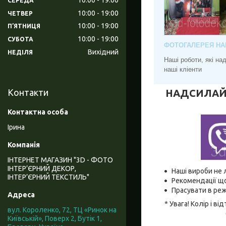
СЕРЕДА
10:00
19:00
ЧЕТВЕР
10:00
19:00
ПʼЯТНИЦЯ
10:00
19:00
СУБОТА
ФОТОГАЛЕРЕЯ НА
Вихідний
НЕДІЛЯ
Наші роботи, які н
наші кліенти
НАДСИЛАЙТЕ
Контакти
Ірина
ІНТЕРНЕТ МАГАЗИН "3D - ФОТО
ІНТЕР’ЄРНИЙ ДЕКОР,
Наші вироби не 
ІНТЕР’ЄРНИЙ ТЕКСТИЛЬ"
Рекомендації що
Прасувати в реж
* Увага! Колір і 
вул. Короленко, 72, ТЦ «Ринок на
Київській», Поверх 2, Бутік 1,