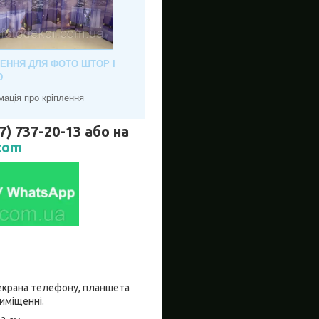
ЛЕННЯ ДЛЯ ФОТО ШТОР І
Ю
мація про кріплення
737-20-13 або на
com
о екрана телефону, планшета
риміщенні.