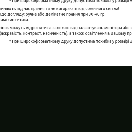
* При широкоформатному друку допустима похибка у розмірі 
линяють під час прання та не вигорають від сонячного світла!
до догляду: ручне або делікатне прання при 30-40 гр.
имі синтетика.
відтінок можуть відрізнятися, залежно від налаштувань монітора аб
(яскравість, контраст, насиченість), а також освітлення в Вашому п
* При широкоформатному друку допустима похибка у розмірі 