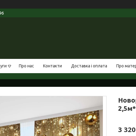
96
луги
Про нас
Контакти
Доставка і оплата
Про мате
Ново
2,5м*
3 320