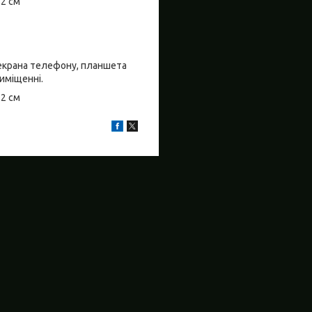
±2 см
о екрана телефону, планшета
риміщенні.
±2 см