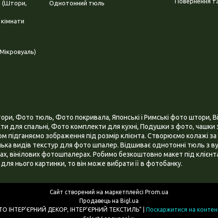
Повернення та
і (Штори,
Однотонний тюль
 кімнати
Мікровуаль)
и, Фото тюль, Фото покривала, Японські і Римські фото штори, Ві
и для спальні, Фото комплекти для кухні, Подушки з фото, чашки з
 підганяємо зображення під розмір клієнта. Створюємо колажі за 
ілька видів текстур для фото шпалер. Відшиває однотонні тюль з ву
х, вінілових фотошпалерах. Робимо безкоштовно макет під клієнта
для нього картинки, то він може вибрати її в фотобанку.
Сайт створений на маркетплейсі
Prom.ua
Продавець на Bigl.ua
ІНТЕРНЕТ МАГАЗИН "3D - ФОТО ІНТЕР’ЄРНИЙ ДЕКОР, ІНТЕР’ЄРНИЙ ТЕКСТИЛЬ" |
Поскаржитися на контен