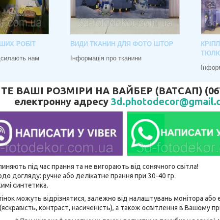
ШИХ РОБІТ
ВИДИ ТКАНИН ДЛЯ ФОТО ШТОР
КРІП
ТЮЛ
адсилають нам
Інформація про тканини
Інфор
 ВАШІ РОЗМІРИ НА ВАЙБЕР (ВАТСАП) (067) 
електронну адресу
3d.photodecor@gmail.
линяють під час прання та не вигорають від сонячного світла!
до догляду: ручне або делікатне прання при 30-40 гр.
имі синтетика.
відтінок можуть відрізнятися, залежно від налаштувань монітора аб
(яскравість, контраст, насиченість), а також освітлення в Вашому п