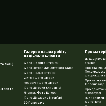
Галерея наших робіт,
Про матер
надіслали клієнти
Як виміряти в
Фото штори в інтер'єрі
вимірів
та тюль)
Фото Штори для дитячого садка
Про тканини 
Покривал, ска
Фото Тюль в інтер'єрі
шторок для в
Дитячі Фото Штори
Про матеріали
Новорічні Фото Штори
Фотошпалер
Фото Шторки для ванної
(Штори та
Про однотонни
Японські Фото Штори
Мікровуалі
Фото Шпалери в інтер'єрі
Види кріплен
фототюля
3D Покривала