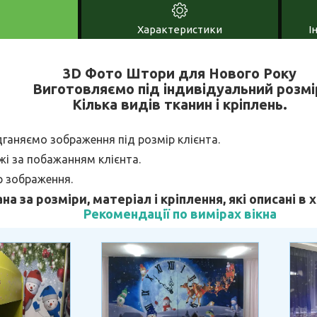
Характеристики
І
3D Фото Штори для Нового Року
Виготовляємо під індивідуальний розмі
Кілька видів тканин і кріплень.
дганяємо зображення під розмір клієнта.
і за побажанням клієнта.
р зображення.
ана за розміри, матеріал і кріплення, які описані в
Рекомендації по вимірах вікна