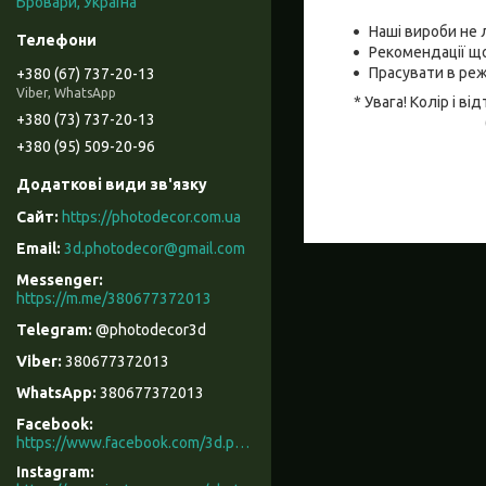
Бровари, Україна
Наші вироби не 
Рекомендації що
Прасувати в реж
+380 (67) 737-20-13
Viber, WhatsApp
* Увага! Колір і 
+380 (73) 737-20-13
+380 (95) 509-20-96
https://photodecor.com.ua
3d.photodecor@gmail.com
https://m.me/380677372013
@photodecor3d
380677372013
380677372013
Facebook
https://www.facebook.com/3d.photodecor/
Instagram