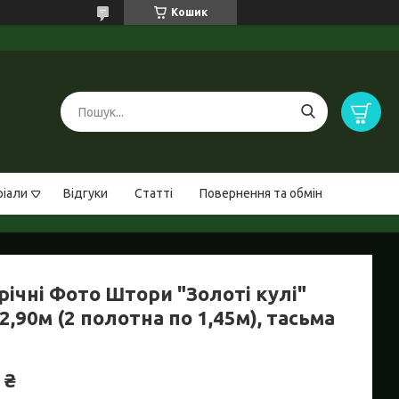
Кошик
ріали
Відгуки
Статті
Повернення та обмін
річні Фото Штори "Золоті кулі"
2,90м (2 полотна по 1,45м), тасьма
 ₴