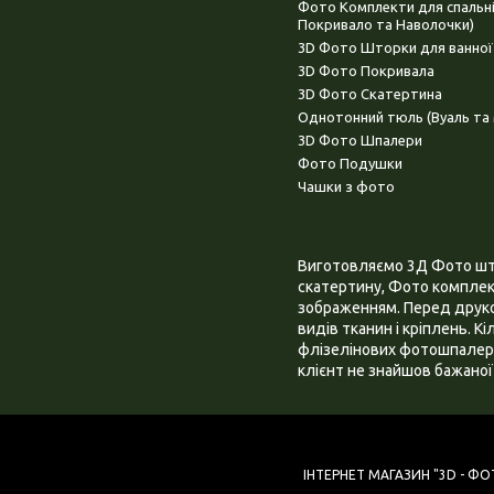
Фото Комплекти для спальн
Покривало та Наволочки)
3D Фото Шторки для ванної
3D Фото Покривала
3D Фото Скатертина
Однотонний тюль (Вуаль та 
3D Фото Шпалери
Фото Подушки
Чашки з фото
Виготовляємо 3Д Фото штор
скатертину, Фото комплект
зображенням. Перед друком
видів тканин і кріплень. К
флізелінових фотошпалера
клієнт не знайшов бажаної 