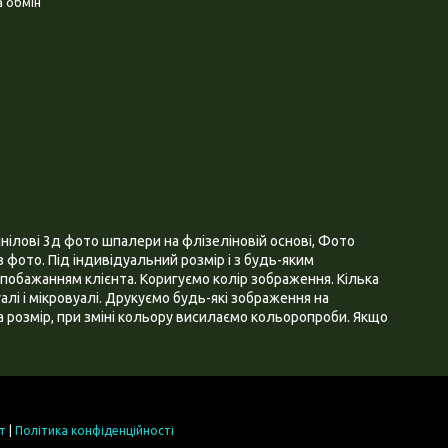
 обмін
нілові 3д фото шпалери на флізеліновій основі, Фото
 фото. Під індивідуальний розмір і з будь-яким
побажанням клієнта. Коригуємо колір зображення. Кілька
алі і мікровуалі. Друкуємо будь-які зображення на
 розмір, при зміні кольору висилаємо кольоропроби. Якщо
т
|
Політика конфіденційності