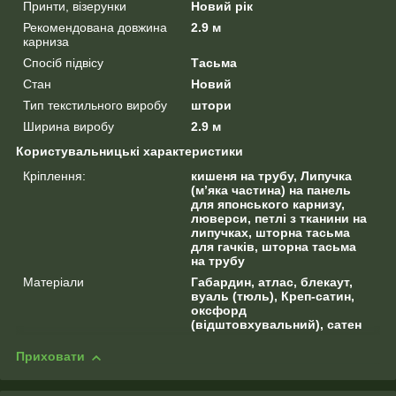
Принти, візерунки
Новий рік
Рекомендована довжина
2.9 м
карниза
Спосіб підвісу
Тасьма
Стан
Новий
Тип текстильного виробу
штори
Ширина виробу
2.9 м
Користувальницькі характеристики
Кріплення:
кишеня на трубу, Липучка
(м’яка частина) на панель
для японського карнизу,
люверси, петлі з тканини на
липучках, шторна тасьма
для гачків, шторна тасьма
на трубу
Матеріали
Габардин, атлас, блекаут,
вуаль (тюль), Креп-сатин,
оксфорд
(відштовхувальний), сатен
Приховати