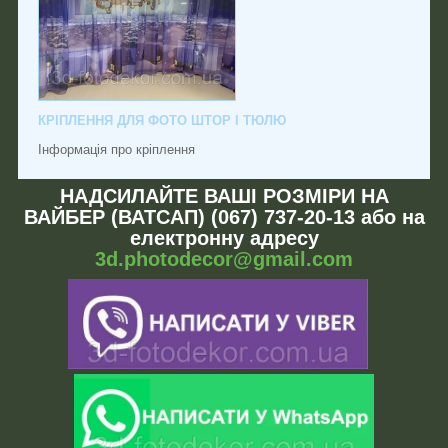
КРІПЛЕННЯ ДЛЯ ФОТО ШТОР І ТЮЛЮ
Інформація про кріплення
НАДСИЛАЙТЕ ВАШІ РОЗМІРИ НА
ВАЙБЕР (ВАТСАП) (067) 737-20-13 або на
електронну адресу
3d.photodecor@gmail.com