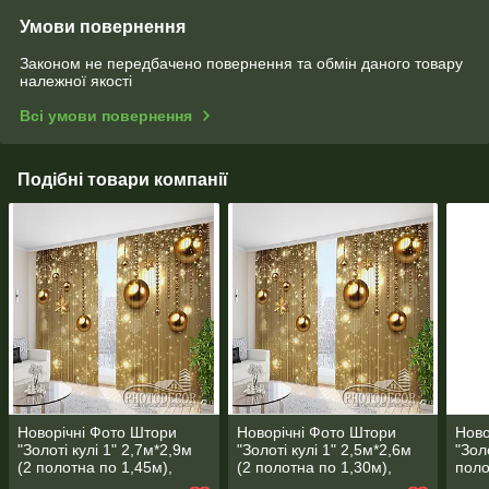
Умови повернення
Законом не передбачено повернення та обмін даного товару
належної якості
Всі умови повернення
Подібні товари компанії
Новорічні Фото Штори
Новорічні Фото Штори
Ново
"Золоті кулі 1" 2,7м*2,9м
"Золоті кулі 1" 2,5м*2,6м
"Зол
(2 полотна по 1,45м),
(2 полотна по 1,30м),
поло
тасьма
тасьма