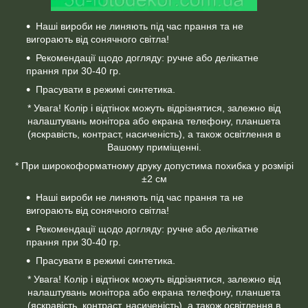
Наші вироби не линяють під час прання та не
вигорають від сонячного світла!
Рекомендації щодо догляду: ручне або делікатне
прання при 30-40 гр.
Прасувати в режимі синтетика.
* Увага! Колір і відтінок можуть відрізнятися, залежно від
налаштувань монітора або екрана телефону, планшета
(яскравість, контраст, насиченість), а також освітлення в
Вашому приміщенні.
* При широкоформатному друку допустима похибка у розмірі
±2 см
Наші вироби не линяють під час прання та не
вигорають від сонячного світла!
Рекомендації щодо догляду: ручне або делікатне
прання при 30-40 гр.
Прасувати в режимі синтетика.
* Увага! Колір і відтінок можуть відрізнятися, залежно від
налаштувань монітора або екрана телефону, планшета
(яскравість, контраст, насиченість), а також освітлення в