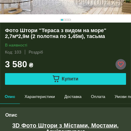
Фото Штори "Тераса з видом на море"
2,7м*2,9м (2 полотна по 1,45м), тасьма
В наявності
Код: 103
Роздріб
3 580
₴
Купити
Опис
Характеристики
Доставка
Оплата
Умови п
Опис
3D Фото Штори з Містами, Мостами,