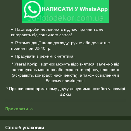
Наші вироби не линяють під час прання та не
вигорають від сонячного світла!
Рекомендації щодо догляду: ручне або делікатне
прання при 30-40 гр.
Прасувати в режимі синтетика.
* Увага! Колір і відтінок можуть відрізнятися, залежно від
налаштувань монітора або екрана телефону, планшета
(яскравість, контраст, насиченість), а також освітлення в
Вашому приміщенні.
* При широкоформатному друку допустима похибка у розмірі
±2 см
Приховати
Спосіб упаковки