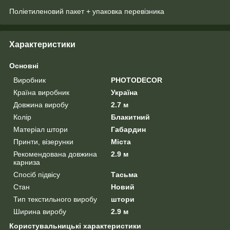
Поліетиленовий пакет + упаковка перевізника
Характеристики
Основні
Виробник
PHOTODECOR
Країна виробник
Україна
Довжина виробу
2.7 м
Колір
Блакитний
Матеріал штори
Габардин
Принти, візерунки
Міста
Рекомендована довжина
2.9 м
карниза
Спосіб підвісу
Тасьма
Стан
Новий
Тип текстильного виробу
штори
Ширина виробу
2.9 м
Користувальницькі характеристики