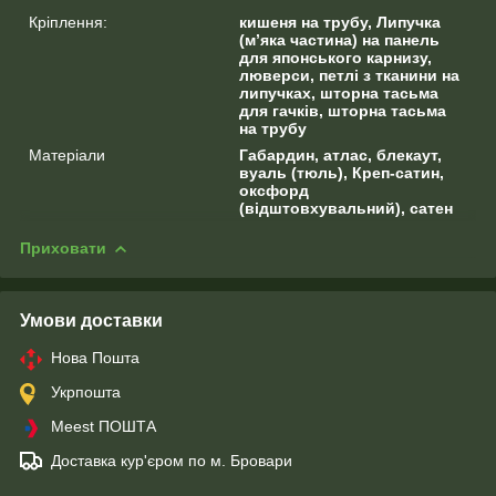
Кріплення:
кишеня на трубу, Липучка
(м’яка частина) на панель
для японського карнизу,
люверси, петлі з тканини на
липучках, шторна тасьма
для гачків, шторна тасьма
на трубу
Матеріали
Габардин, атлас, блекаут,
вуаль (тюль), Креп-сатин,
оксфорд
(відштовхувальний), сатен
Приховати
Умови доставки
Нова Пошта
Укрпошта
Meest ПОШТА
Доставка кур'єром по м. Бровари