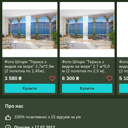
Фото Штори "Тераса з
Фото Штори "Тераса з
Фото
видом на море" 2,7м*2,9м
видом на море" 2,7 м*5,0
видо
(2 полотна по 1,45м),
м (2 полотна по 2,5 м),
(2 п
тасьма
тасьма
тась
3 580
6 300
5 1
₴
₴
Купити
Купити
Про нас
100% позитивних з 15 відгуків за рік
Працює з 17.07.2012