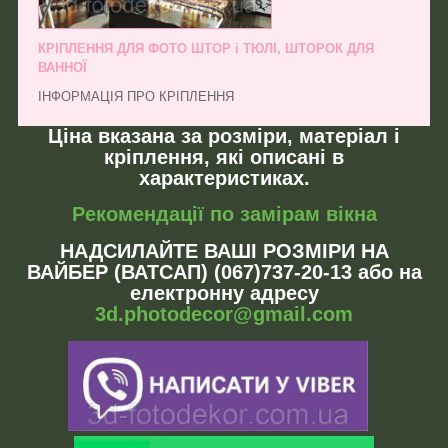
КРІПЛЕННЯ ДЛЯ ФОТО ШТОР і ТЮЛІ, ШТОРОК ДЛЯ
ВАННОЇ
ІНФОРМАЦІЯ ПРО КРІПЛЕННЯ
Ціна вказана за розміри, матеріал і
кріплення, які описані в
характеристиках.
Рекомендації по замірам вікна
НАДСИЛАЙТЕ ВАШІ РОЗМІРИ НА
ВАЙБЕР (ВАТСАП) (067)737-20-13 або на
електронну адресу
3d.photodecor@gmail.com