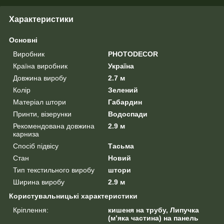
Характеристики
Основні
Виробник
PHOTODECOR
Країна виробник
Україна
Довжина виробу
2.7 м
Колір
Зелений
Матеріал штори
Габардин
Принти, візерунки
Водоспади
Рекомендована довжина
2.9 м
карниза
Спосіб підвісу
Тасьма
Стан
Новий
Тип текстильного виробу
штори
Ширина виробу
2.9 м
Користувальницькі характеристики
Кріплення:
кишеня на трубу, Липучка
(м’яка частина) на панель