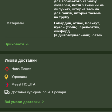
для японського карнизу,
люверси, петлі з тканини на
липучках, шторна тасьма
для гачків, шторна тасьма
на трубу
Матеріали
Габардин, атлас, блекаут,
вуаль (тюль), Креп-сатин,
оксфорд
(відштовхувальний), сатен
Приховати
Умови доставки
Нова Пошта
Укрпошта
Meest ПОШТА
Доставка кур'єром по м. Бровари
Всі умови доставки