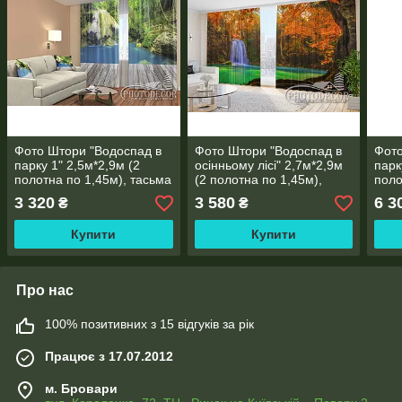
Фото Штори "Водоспад в
Фото Штори "Водоспад в
Фото
парку 1" 2,5м*2,9м (2
осінньому лісі" 2,7м*2,9м
парк
полотна по 1,45м), тасьма
(2 полотна по 1,45м),
поло
тасьма
3 320
3 580
6 3
₴
₴
Купити
Купити
Про нас
100% позитивних з 15 відгуків за рік
Працює з 17.07.2012
м. Бровари