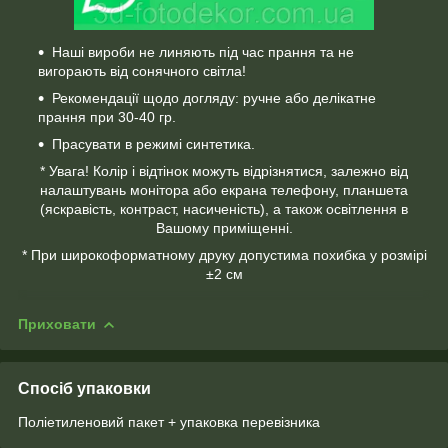
Наші вироби не линяють під час прання та не
вигорають від сонячного світла!
Рекомендації щодо догляду: ручне або делікатне
прання при 30-40 гр.
Прасувати в режимі синтетика.
* Увага! Колір і відтінок можуть відрізнятися, залежно від
налаштувань монітора або екрана телефону, планшета
(яскравість, контраст, насиченість), а також освітлення в
Вашому приміщенні.
* При широкоформатному друку допустима похибка у розмірі
±2 см
Приховати
Спосіб упаковки
Поліетиленовий пакет + упаковка перевізника