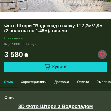
Фото Штори "Водоспад в парку 1" 2,7м*2,9м
(2 полотна по 1,45м), тасьма
В наявності
Код: 5880
Роздріб
3 580
₴
Купити
Опис
Характеристики
Доставка
Оплата
Умови п
Опис
3D Фото Штори з Водоспадом