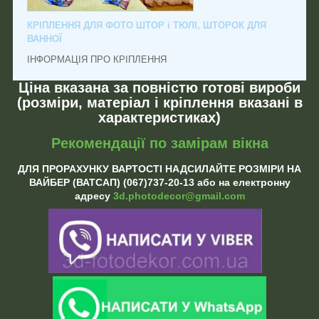
КРІПЛЕННЯ ДЛЯ ФОТО ШТОР і ТЮЛІ, ШТОРОК ДЛЯ
ВАННОЇ
ІНФОРМАЦІЯ ПРО КРІПЛЕННЯ
Ціна вказана за повністю готові вироби
(розміри, матеріал і кріплення вказані в
характеристиках)
Рекомендації по замірам вікна
ДЛЯ ПРОРАХУНКУ ВАРТОСТІ НАДСИЛАЙТЕ РОЗМІРИ НА
ВАЙБЕР (ВАТСАП) (067)737-20-13 або на електронну
адресу
3d.photodecor@gmail.com