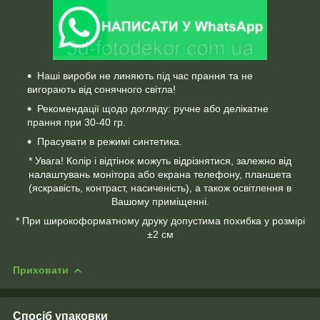
Наші вироби не линяють під час прання та не
вигорають від сонячного світла!
Рекомендації щодо догляду: ручне або делікатне
прання при 30-40 гр.
Прасувати в режимі синтетика.
* Увага! Колір і відтінок можуть відрізнятися, залежно від
налаштувань монітора або екрана телефону, планшета
(яскравість, контраст, насиченість), а також освітлення в
Вашому приміщенні.
* При широкоформатному друку допустима похибка у розмірі
±2 см
Приховати
Спосіб упаковки