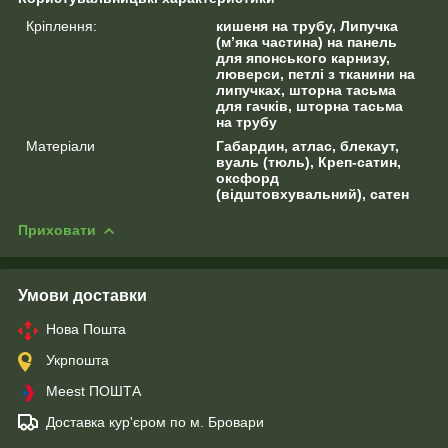
Кріплення:
кишеня на трубу, Липучка
(м’яка частина) на панель
для японського карнизу,
люверси, петлі з тканини на
липучках, шторна тасьма
для гачків, шторна тасьма
на трубу
Матеріали
Габардин, атлас, блекаут,
вуаль (тюль), Креп-сатин,
оксфорд
(відштовхувальний), сатен
Приховати
Умови доставки
Нова Пошта
Укрпошта
Meest ПОШТА
Доставка кур'єром по м. Бровари