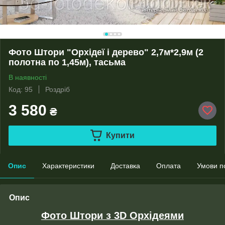
Фото Штори "Орхідеї і дерево" 2,7м*2,9м (2
полотна по 1,45м), тасьма
В наявності
Код: 95
Роздріб
3 580
₴
Купити
Опис
Характеристики
Доставка
Оплата
Умови п
Опис
Фото Штори з 3D Орхідеями