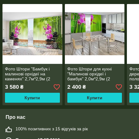
Фото Штори "Бамбук і
Фото Штори для кухні
Фото
малинові орхідеї на
"Малинові орхідеї і
дере
каменях" 2,7м*2,9м (2
бамбук" 2,0м*2,9м (2
поло
полотна по 1,45м), тасьма
полотна по 1,45м), тасьма
3 580
2 400
3 3
₴
₴
Купити
Купити
Про нас
100% позитивних з 15 відгуків за рік