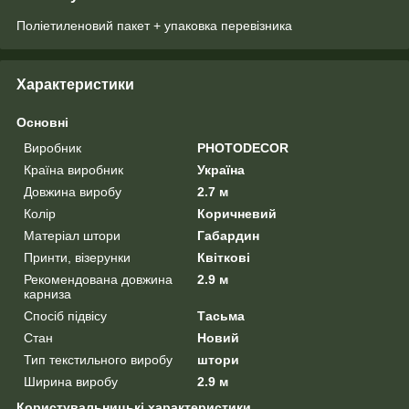
Поліетиленовий пакет + упаковка перевізника
Характеристики
Основні
Виробник
PHOTODECOR
Країна виробник
Україна
Довжина виробу
2.7 м
Колір
Коричневий
Матеріал штори
Габардин
Принти, візерунки
Квіткові
Рекомендована довжина
2.9 м
карниза
Спосіб підвісу
Тасьма
Стан
Новий
Тип текстильного виробу
штори
Ширина виробу
2.9 м
Користувальницькі характеристики