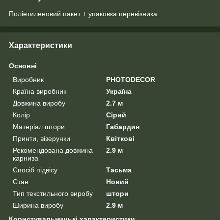
Поліетиленовий пакет + упаковка перевізника
Характеристики
Основні
Виробник
PHOTODECOR
Країна виробник
Україна
Довжина виробу
2.7 м
Колір
Сірий
Матеріал штори
Габардин
Принти, візерунки
Квіткові
Рекомендована довжина
2.9 м
карниза
Спосіб підвісу
Тасьма
Стан
Новий
Тип текстильного виробу
штори
Ширина виробу
2.9 м
Користувальницькі характеристики