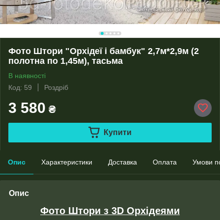
Фото Штори "Орхідеї і бамбук" 2,7м*2,9м (2
полотна по 1,45м), тасьма
В наявності
Код: 59
Роздріб
3 580
₴
Купити
Опис
Характеристики
Доставка
Оплата
Умови п
Опис
Фото Штори з 3D Орхідеями