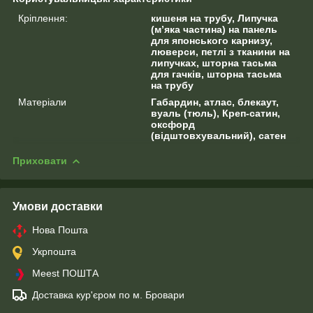
Кріплення:
кишеня на трубу, Липучка
(м’яка частина) на панель
для японського карнизу,
люверси, петлі з тканини на
липучках, шторна тасьма
для гачків, шторна тасьма
на трубу
Матеріали
Габардин, атлас, блекаут,
вуаль (тюль), Креп-сатин,
оксфорд
(відштовхувальний), сатен
Приховати
Умови доставки
Нова Пошта
Укрпошта
Meest ПОШТА
Доставка кур'єром по м. Бровари