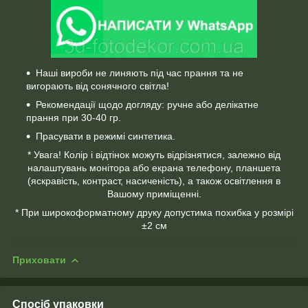
Наші вироби не линяють під час прання та не
вигорають від сонячного світла!
Рекомендації щодо догляду: ручне або делікатне
прання при 30-40 гр.
Прасувати в режимі синтетика.
* Увага! Колір і відтінок можуть відрізнятися, залежно від
налаштувань монітора або екрана телефону, планшета
(яскравість, контраст, насиченість), а також освітлення в
Вашому приміщенні.
* При широкоформатному друку допустима похибка у розмірі
±2 см
Приховати
Спосіб упаковки