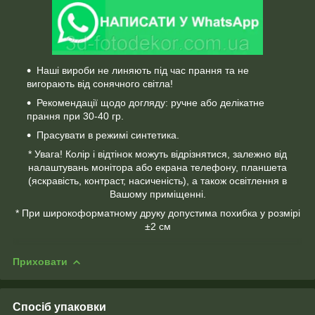
Наші вироби не линяють під час прання та не
вигорають від сонячного світла!
Рекомендації щодо догляду: ручне або делікатне
прання при 30-40 гр.
Прасувати в режимі синтетика.
* Увага! Колір і відтінок можуть відрізнятися, залежно від
налаштувань монітора або екрана телефону, планшета
(яскравість, контраст, насиченість), а також освітлення в
Вашому приміщенні.
* При широкоформатному друку допустима похибка у розмірі
±2 см
Приховати
Спосіб упаковки