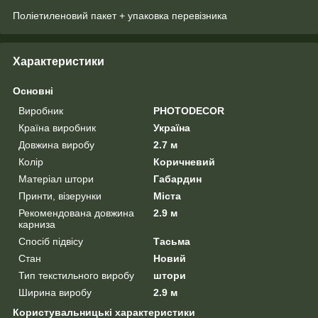
Поліетиленовий пакет + упаковка перевізника
Характеристики
Основні
Виробник
PHOTODECOR
Країна виробник
Україна
Довжина виробу
2.7 м
Колір
Коричневий
Матеріал штори
Габардин
Принти, візерунки
Міста
Рекомендована довжина
2.9 м
карниза
Спосіб підвісу
Тасьма
Стан
Новий
Тип текстильного виробу
штори
Ширина виробу
2.9 м
Користувальницькі характеристики