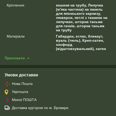
Кріплення:
кишеня на трубу, Липучка
(м’яка частина) на панель
для японського карнизу,
люверси, петлі з тканини на
липучках, шторна тасьма
для гачків, шторна тасьма
на трубу
Матеріали
Габардин, атлас, блекаут,
вуаль (тюль), Креп-сатин,
оксфорд
(відштовхувальний), сатен
Приховати
Умови доставки
Нова Пошта
Укрпошта
Meest ПОШТА
Доставка кур'єром по м. Бровари