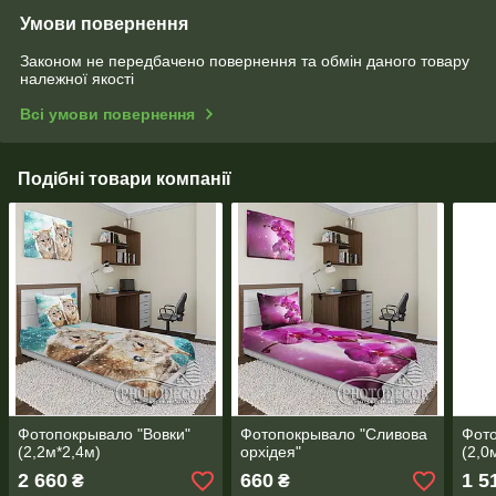
Умови повернення
Законом не передбачено повернення та обмін даного товару
належної якості
Всі умови повернення
Подібні товари компанії
Фотопокрывало "Вовки"
Фотопокрывало "Сливова
Фото
(2,2м*2,4м)
орхідея"
(2,0
2 660
660
1 5
₴
₴