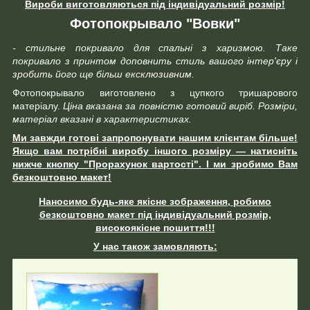
Вироби виготовляються під індивідуальний розмір!
Фотопокрывало "Вовки"
- стильне покривало для спальні з харизмою. Таке
покривало з принтом доповнить стиль вашого інтер'єру і
зробить його ще більш ексклюзивним.
Фотопокрывало виготовлено з цупкого тришарового
матеріалу.
Ціна вказана за повністю готовий виріб. Розміри,
матеріал вказані в характеристиках.
Ми завжди готові запропонувати нашим клієнтам більше!
Якщо вам потрібні виробу іншого розміру ― натисніть
нижче кнопку "Прорахунок вартості". І ми зробимо Вам
безкоштовно макет!
Наносимо будь-яке якісне зображення, робимо
безкоштовно макет під індивідуальний розмір,
високоякісне пошиття!!!
У нас також замовляють: