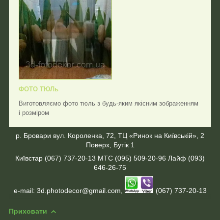
ФОТО ТЮЛь
Виготовляємо фото тюль з будь-яким якісним зображенням
і розміром
р. Бровари
вул. Короленка, 72, ТЦ «Ринок на Київській», 2
Поверх, Бутік 1
Київстар (067) 737-20-13 МТС (095) 509-20-96 Лайф (093)
646-26-75
e-mail: 3d.photodecor@gmail.com,
(067) 737-20-13
Приховати