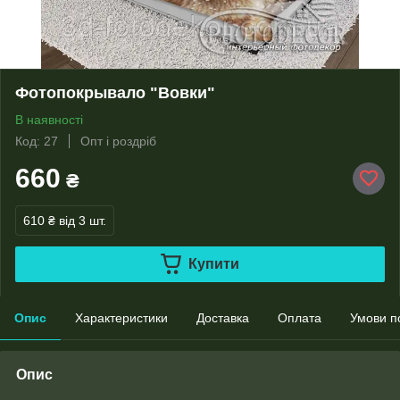
Фотопокрывало "Вовки"
В наявності
Код: 27
Опт і роздріб
660
₴
610 ₴
від 3 шт.
Купити
Опис
Характеристики
Доставка
Оплата
Умови п
Опис