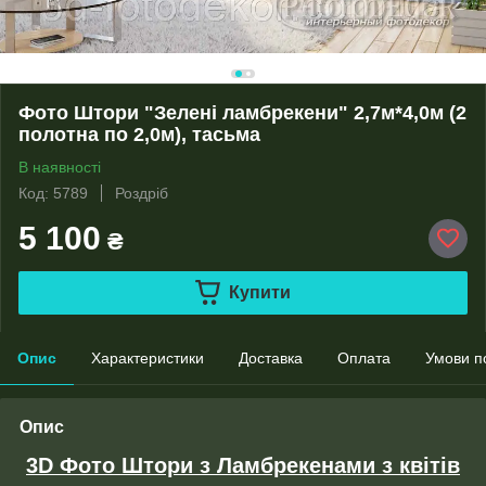
Фото Штори "Зелені ламбрекени" 2,7м*4,0м (2
полотна по 2,0м), тасьма
В наявності
Код: 5789
Роздріб
5 100
₴
Купити
Опис
Характеристики
Доставка
Оплата
Умови п
Опис
3D Фото Штори з Ламбрекенами з квітів