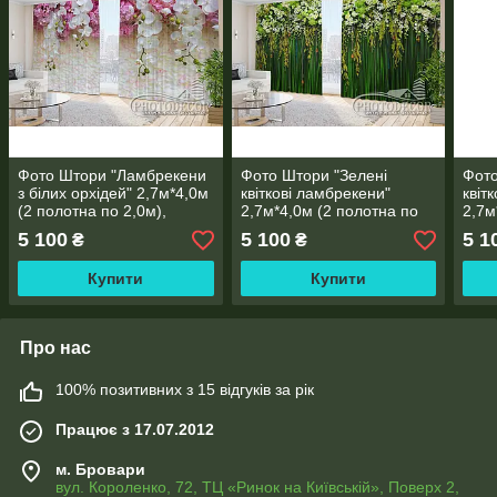
Фото Штори "Ламбрекени
Фото Штори "Зелені
Фото
з білих орхідей" 2,7м*4,0м
квіткові ламбрекени"
квіт
(2 полотна по 2,0м),
2,7м*4,0м (2 полотна по
2,7м
тасьма
2,0м), тасьма
2,0м
5 100
5 100
5 1
₴
₴
Купити
Купити
Про нас
100% позитивних з 15 відгуків за рік
Працює з 17.07.2012
м. Бровари
вул. Короленко, 72, ТЦ «Ринок на Київській», Поверх 2,