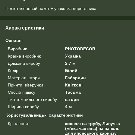
Поліетиленовий пакет + упаковка перевізника
Характеристики
Основні
Виробник
PHOTODECOR
Країна виробник
Україна
Довжина виробу
2.7 м
Колір
Білий
Матеріал штори
Габардин
Принти, візерунки
Квіткові
Спосіб підвісу
Тасьма
Тип текстильного виробу
штори
Ширина виробу
4 м
Користувальницькі характеристики
Кріплення:
кишеня на трубу, Липучка
(м’яка частина) на панель
для японського карнизу,