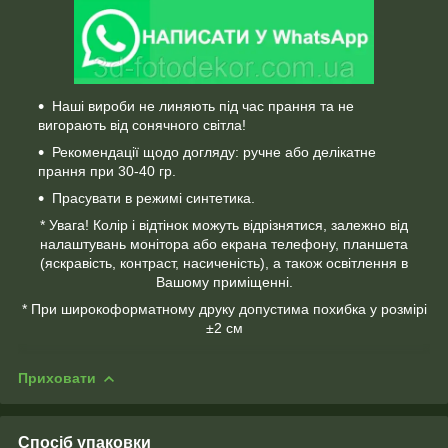
Наші вироби не линяють під час прання та не
вигорають від сонячного світла!
Рекомендації щодо догляду: ручне або делікатне
прання при 30-40 гр.
Прасувати в режимі синтетика.
* Увага! Колір і відтінок можуть відрізнятися, залежно від
налаштувань монітора або екрана телефону, планшета
(яскравість, контраст, насиченість), а також освітлення в
Вашому приміщенні.
* При широкоформатному друку допустима похибка у розмірі
±2 см
Приховати
Спосіб упаковки