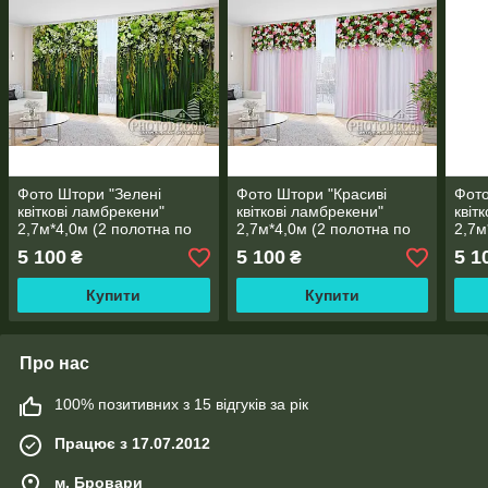
Фото Штори "Зелені
Фото Штори "Красиві
Фото
квіткові ламбрекени"
квіткові ламбрекени"
квіт
2,7м*4,0м (2 полотна по
2,7м*4,0м (2 полотна по
2,7м
2,0м), тасьма
2,0м), тасьма
2,0м
5 100
5 100
5 1
₴
₴
Купити
Купити
Про нас
100% позитивних з 15 відгуків за рік
Працює з 17.07.2012
м. Бровари