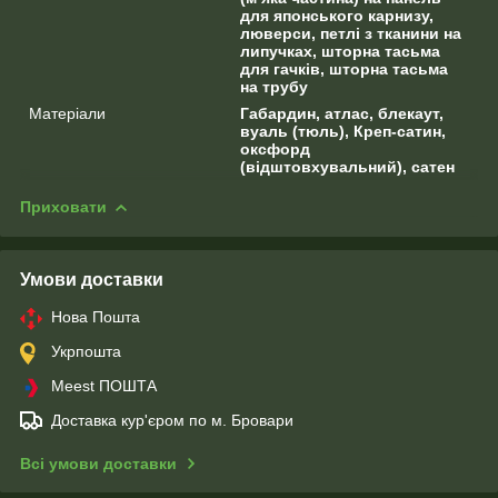
для японського карнизу,
люверси, петлі з тканини на
липучках, шторна тасьма
для гачків, шторна тасьма
на трубу
Матеріали
Габардин, атлас, блекаут,
вуаль (тюль), Креп-сатин,
оксфорд
(відштовхувальний), сатен
Приховати
Умови доставки
Нова Пошта
Укрпошта
Meest ПОШТА
Доставка кур'єром по м. Бровари
Всі умови доставки