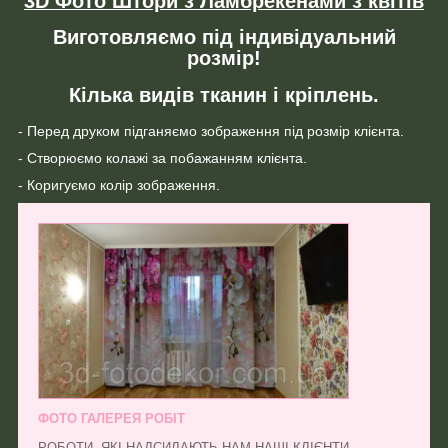
3D Фото Штори з Ламбрекенами з квітів
Виготовляємо під індивідуальний
розмір!
Кілька видів тканин і кріплень.
- Перед друком підганяємо зображення під розмір клієнта.
- Створюємо колажі за побажанням клієнта.
- Коригуємо колір зображення.
ФОТО ГАЛЕРЕЯ РОБІТ
РОБОТИ, ЯКІ НАДСИЛАЮТЬ НАМ НАШІ КЛІЄНТИ