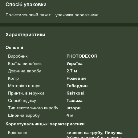
Спосіб упаковки
Поліетиленовий пакет + упаковка перевізника
Характеристики
Основні
Виробник
PHOTODECOR
Країна виробник
Україна
Довжина виробу
2.7 м
Колір
Рожевий
Матеріал штори
Габардин
Принти, візерунки
Квіткові
Спосіб підвісу
Тасьма
Тип текстильного виробу
штори
Ширина виробу
4 м
Користувальницькі характеристики
Кріплення:
кишеня на трубу, Липучка
(м’яка частина) на панель