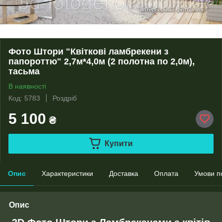
Фото Штори "Квіткові ламбрекени з
папороттю" 2,7м*4,0м (2 полотна по 2,0м),
тасьма
В наявності
Код: 5783
Роздріб
5 100
₴
Купити
Опис
Характеристики
Доставка
Оплата
Умови п
Опис