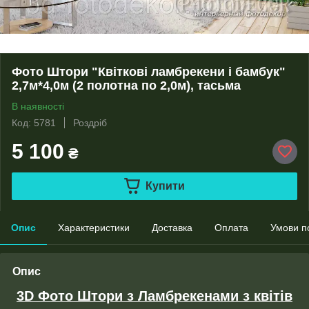
Фото Штори "Квіткові ламбрекени і бамбук"
2,7м*4,0м (2 полотна по 2,0м), тасьма
В наявності
Код: 5781
Роздріб
5 100
₴
Купити
Опис
Характеристики
Доставка
Оплата
Умови п
Опис
3D Фото Штори з Ламбрекенами з квітів