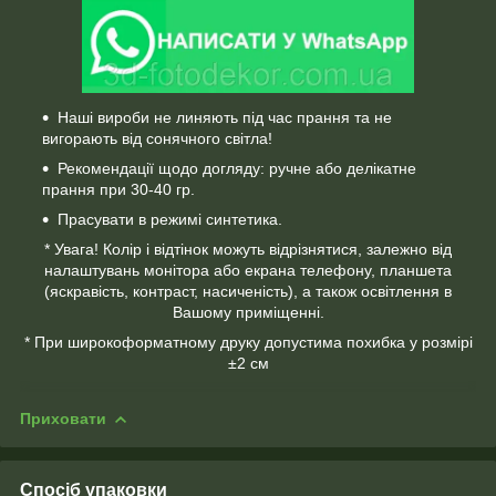
Наші вироби не линяють під час прання та не
вигорають від сонячного світла!
Рекомендації щодо догляду: ручне або делікатне
прання при 30-40 гр.
Прасувати в режимі синтетика.
* Увага! Колір і відтінок можуть відрізнятися, залежно від
налаштувань монітора або екрана телефону, планшета
(яскравість, контраст, насиченість), а також освітлення в
Вашому приміщенні.
* При широкоформатному друку допустима похибка у розмірі
±2 см
Приховати
Спосіб упаковки