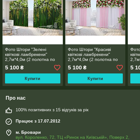
Фото Штори "Зелені
Фото Штори "Красиві
Фото
квіткові ламбрекени"
квіткові ламбрекени"
квіт
2,7м*4,0м (2 полотна по
2,7м*4,0м (2 полотна по
2,7м
2,0м), тасьма
2,0м), тасьма
2,0м
5 100
5 100
5 1
₴
₴
Купити
Купити
Про нас
100% позитивних з 15 відгуків за рік
Працює з 17.07.2012
м. Бровари
вул. Короленко, 72, ТЦ «Ринок на Київській», Поверх 2,