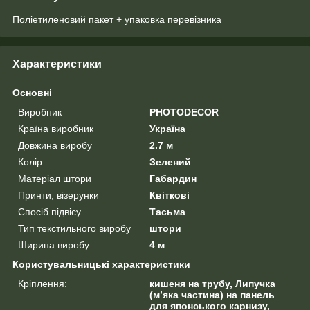
Поліетиленовий пакет + упаковка перевізника
Характеристики
Основні
Виробник
PHOTODECOR
Країна виробник
Україна
Довжина виробу
2.7 м
Колір
Зелений
Матеріал штори
Габардин
Принти, візерунки
Квіткові
Спосіб підвісу
Тасьма
Тип текстильного виробу
штори
Ширина виробу
4 м
Користувальницькі характеристики
Кріплення:
кишеня на трубу, Липучка
(м’яка частина) на панель
для японського карнизу,