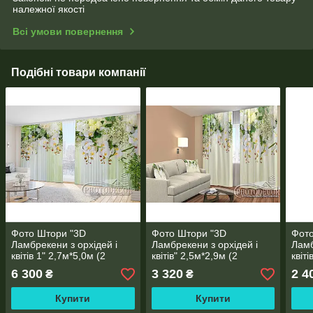
належної якості
Всі умови повернення
Подібні товари компанії
Фото Штори "3D
Фото Штори "3D
Фото
Ламбрекени з орхідей і
Ламбрекени з орхідей і
Ламб
квітів 1" 2,7м*5,0м (2
квітів" 2,5м*2,9м (2
квіті
полотна по 2,50м)
полотна по 1,45м), тасьма
поло
6 300
3 320
2 4
₴
₴
Купити
Купити