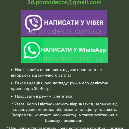
3d.photodecor@gmail.com
Наші вироби не линяють під час прання та не
вигорають від сонячного світла!
Рекомендації щодо догляду: ручне або делікатне
прання при 30-40 гр.
Прасувати в режимі синтетика.
* Увага! Колір і відтінок можуть відрізнятися, залежно від
налаштувань монітора або екрана телефону, планшета
(яскравість, контраст, насиченість), а також освітлення в
Вашому приміщенні.
* При широкоформатному друку допустима похибка у розмірі