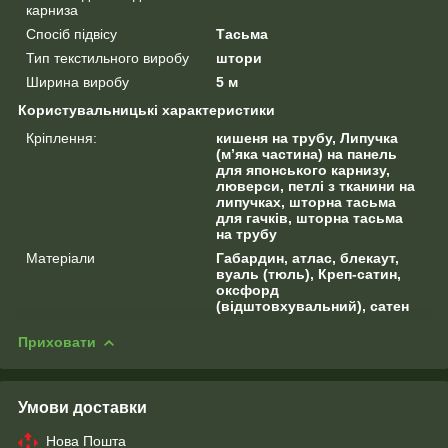
карниза
Спосіб підвісу
Тасьма
Тип текстильного виробу
штори
Ширина виробу
5 м
Користувальницькі характеристики
Кріплення:
кишеня на трубу, Липучка
(м’яка частина) на панель
для японського карнизу,
люверси, петлі з тканини на
липучках, шторна тасьма
для гачків, шторна тасьма
на трубу
Матеріали
Габардин, атлас, блекаут,
вуаль (тюль), Креп-сатин,
оксфорд
(відштовхувальний), сатен
Приховати
Умови доставки
Нова Пошта