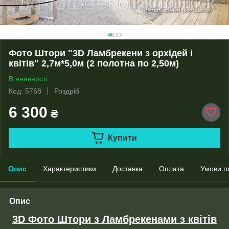
Фото Штори "3D Ламбрекени з орхідей і
квітів" 2,7м*5,0м (2 полотна по 2,50м)
В наявності
Код: 5768
Роздріб
6 300
₴
Купити
Опис
Характеристики
Доставка
Оплата
Умови п
Опис
3D Фото Штори з Ламбрекенами з квітів