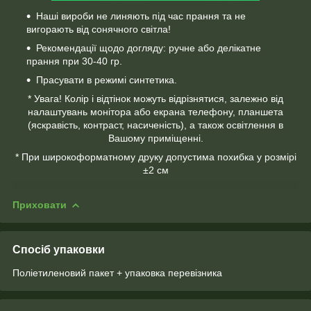
Наші вироби не линяють під час прання та не
вигорають від сонячного світла!
Рекомендації щодо догляду: ручне або делікатне
прання при 30-40 гр.
Прасувати в режимі синтетика.
* Увага! Колір і відтінок можуть відрізнятися, залежно від
налаштувань монітора або екрана телефону, планшета
(яскравість, контраст, насиченість), а також освітлення в
Вашому приміщенні.
* При широкоформатному друку допустима похибка у розмірі
±2 см
Приховати
Спосіб упаковки
Поліетиленовий пакет + упаковка перевізника