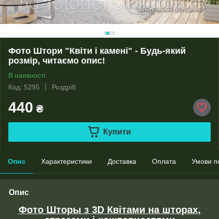
Фото Штори "Квіти і камені" - Будь-який
розмір, читаємо опис!
В наявності
Код: 5295
Роздріб
440
₴
Купити
Опис
Характеристики
Доставка
Оплата
Умови п
Опис
Фото Шторы з 3D Квітами на шторах,