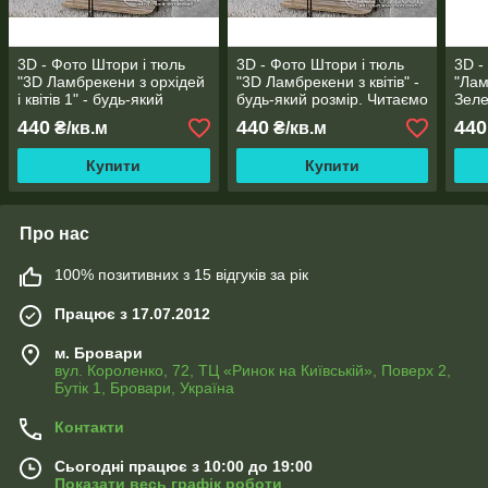
3D - Фото Штори і тюль
3D - Фото Штори і тюль
3D -
"3D Ламбрекени з орхідей
"3D Ламбрекени з квітів" -
"Лам
і квітів 1" - будь-який
будь-який розмір. Читаємо
Зеле
розмір. Читаємо опис!
опис!
розм
440
440
440
₴/кв.м
₴/кв.м
Купити
Купити
Про нас
100% позитивних з 15 відгуків за рік
Працює з 17.07.2012
м. Бровари
вул. Короленко, 72, ТЦ «Ринок на Київській», Поверх 2,
Бутік 1, Бровари, Україна
Контакти
Сьогодні працює з 10:00 до 19:00
Показати весь графік роботи