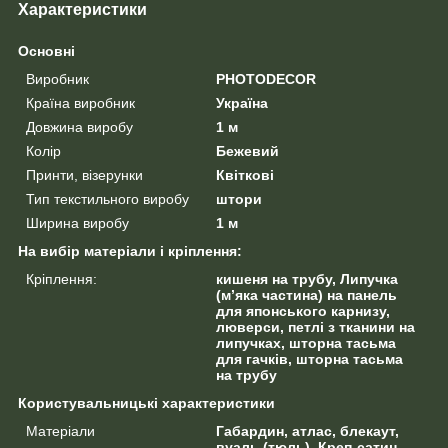
Характеристики
Основні
Виробник
PHOTODECOR
Країна виробник
Україна
Довжина виробу
1 м
Колір
Бежевий
Принти, візерунки
Квіткові
Тип текстильного виробу
штори
Ширина виробу
1 м
На вибір матеріали і кріплення:
Кріплення:
кишеня на трубу, Липучка
(м’яка частина) на панель
для японського карнизу,
люверси, петлі з тканини на
липучках, шторна тасьма
для гачків, шторна тасьма
на трубу
Користувальницькі характеристики
Матеріали
Габардин, атлас, блекаут,
вуаль (тюль), Креп-сатин,