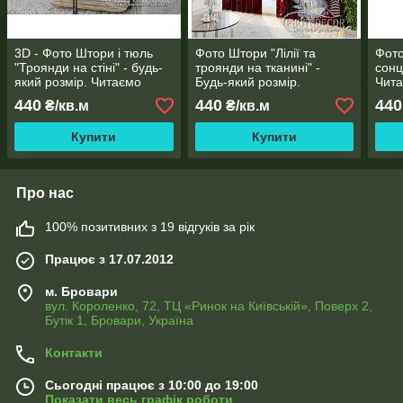
3D - Фото Штори і тюль
Фото Штори "Лілії та
Фото
"Троянди на стіні" - будь-
троянди на тканині" -
сонц
який розмір. Читаємо
Будь-який розмір.
Чита
опис!
Читаємо опис!
440
440
440
₴/кв.м
₴/кв.м
Купити
Купити
Про нас
100% позитивних з 19 відгуків за рік
Працює з 17.07.2012
м. Бровари
вул. Короленко, 72, ТЦ «Ринок на Київській», Поверх 2,
Бутік 1, Бровари, Україна
Контакти
Сьогодні працює з 10:00 до 19:00
Показати весь графік роботи