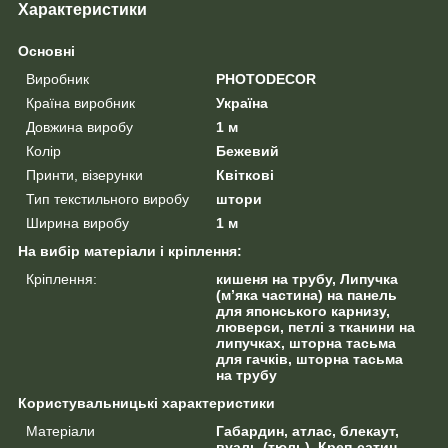
Характеристики
Основні
Виробник
PHOTODECOR
Країна виробник
Україна
Довжина виробу
1 м
Колір
Бежевий
Принти, візерунки
Квіткові
Тип текстильного виробу
штори
Ширина виробу
1 м
На вибір матеріали і кріплення:
Кріплення:
кишеня на трубу, Липучка
(м’яка частина) на панель
для японського карнизу,
люверси, петлі з тканини на
липучках, шторна тасьма
для гачків, шторна тасьма
на трубу
Користувальницькі характеристики
Матеріали
Габардин, атлас, блекаут,
вуаль (тюль), Креп-сатин,