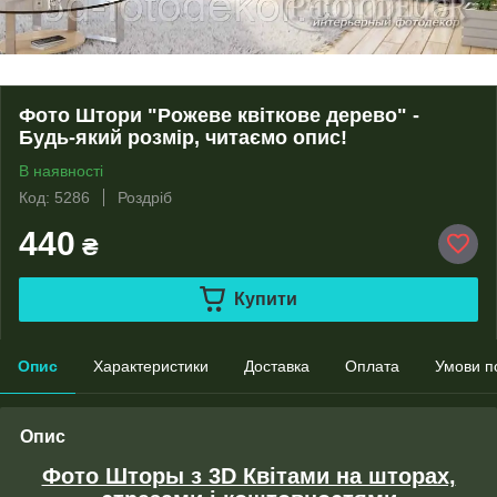
Фото Штори "Рожеве квіткове дерево" -
Будь-який розмір, читаємо опис!
В наявності
Код: 5286
Роздріб
440
₴
Купити
Опис
Характеристики
Доставка
Оплата
Умови п
Опис
Фото Шторы з 3D Квітами на шторах,