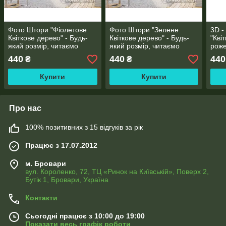
Фото Штори "Фіолетове
Фото Штори "Зелене
3D -
Квіткове дерево" - Будь-
Квіткове дерево" - Будь-
"Кві
який розмір, читаємо
який розмір, читаємо
роже
опис!
опис!
розм
440
440
440
₴
₴
Купити
Купити
Про нас
100% позитивних з 15 відгуків за рік
Працює з 17.07.2012
м. Бровари
вул. Короленко, 72, ТЦ «Ринок на Київській», Поверх 2,
Бутік 1, Бровари, Україна
Контакти
Сьогодні працює з 10:00 до 19:00
Показати весь графік роботи