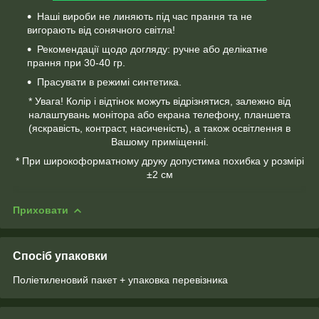
Наші вироби не линяють під час прання та не
вигорають від сонячного світла!
Рекомендації щодо догляду: ручне або делікатне
прання при 30-40 гр.
Прасувати в режимі синтетика.
* Увага! Колір і відтінок можуть відрізнятися, залежно від
налаштувань монітора або екрана телефону, планшета
(яскравість, контраст, насиченість), а також освітлення в
Вашому приміщенні.
* При широкоформатному друку допустима похибка у розмірі
±2 см
Приховати
Спосіб упаковки
Поліетиленовий пакет + упаковка перевізника