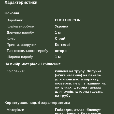
Характеристики
Основні
Виробник
PHOTODECOR
Країна виробник
Україна
Довжина виробу
1 м
Колір
Сірий
Принти, візерунки
Квіткові
Тип текстильного виробу
штори
Ширина виробу
1 м
На вибір матеріали і кріплення:
Кріплення:
кишеня на трубу, Липучка
(м’яка частина) на панель
для японського карнизу,
люверси, петлі з тканини на
липучках, шторна тасьма
для гачків, шторна тасьма
на трубу
Користувальницькі характеристики
Матеріали
Габардин, атлас, блекаут,
вуаль (тюль), Креп-сатин,