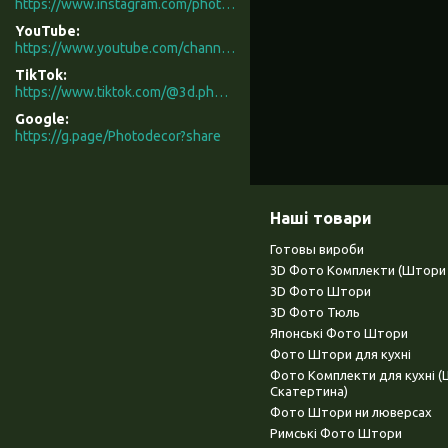
https://www.instagram.com/photodecor.com.ua/
YouTube
https://www.youtube.com/channel/UCXCUerfqRY1Pw7-IptdbqyA/videos
TikTok
https://www.tiktok.com/@3d.photodecor?is_from_webapp=1&sender_device=pc
Google
https://g.page/Photodecor?share
Наші товари
Готовы вироби
3D Фото Комплекти (Штори 
3D Фото Штори
3D Фото Тюль
Японські Фото Штори
Фото Штори для кухні
Фото Комплекти для кухні 
Скатертина)
Фото Штори ни люверсах
Римські Фото Штори