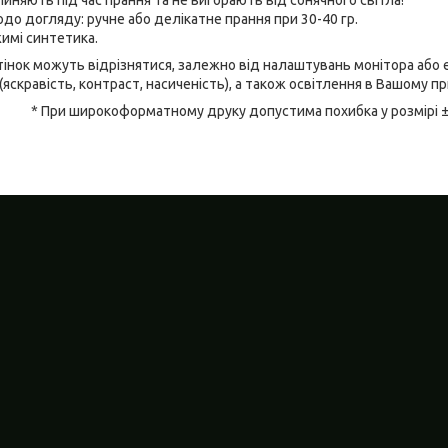
линяють під час прання та не вигорають від сонячного світла!
до догляду: ручне або делікатне прання при 30-40 гр.
имі синтетика.
відтінок можуть відрізнятися, залежно від налаштувань монітора аб
(яскравість, контраст, насиченість), а також освітлення в Вашому п
* При широкоформатному друку допустима похибка у розмірі 