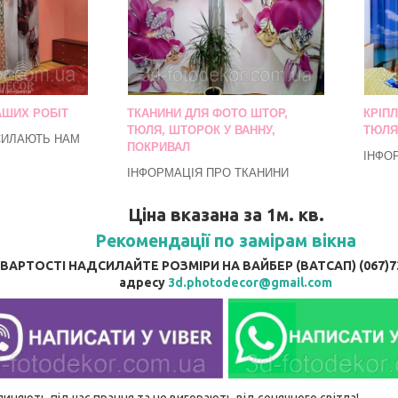
АШИХ РОБІТ
ТКАНИНИ ДЛЯ ФОТО ШТОР,
КРІП
ТЮЛЯ, ШТОРОК У ВАННУ,
ТЮЛЯ
СИЛАЮТЬ НАМ
ПОКРИВАЛ
ІНФО
ІНФОРМАЦІЯ ПРО ТКАНИНИ
Ціна вказана за 1м. кв.
Рекомендації по замірам вікна
АРТОСТІ НАДСИЛАЙТЕ РОЗМІРИ НА ВАЙБЕР (ВАТСАП) (067)737
адресу
3d.photodecor@gmail.com