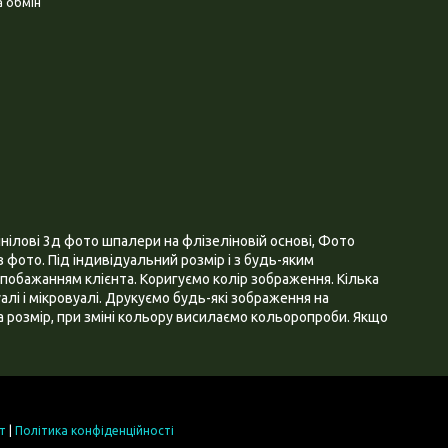
 обмін
нілові 3д фото шпалери на флізеліновій основі, Фото
 фото. Під індивідуальний розмір і з будь-яким
побажанням клієнта. Коригуємо колір зображення. Кілька
алі і мікровуалі. Друкуємо будь-які зображення на
 розмір, при зміні кольору висилаємо кольоропроби. Якщо
т
|
Політика конфіденційності