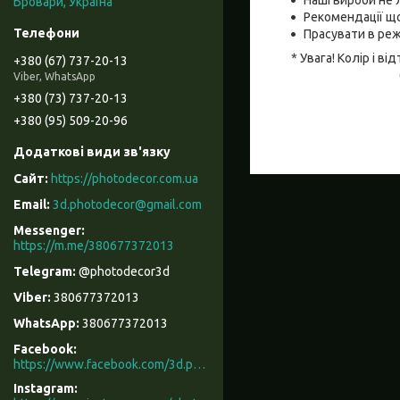
Наші вироби не 
Бровари, Україна
Рекомендації що
Прасувати в реж
* Увага! Колір і 
+380 (67) 737-20-13
Viber, WhatsApp
+380 (73) 737-20-13
+380 (95) 509-20-96
https://photodecor.com.ua
3d.photodecor@gmail.com
https://m.me/380677372013
@photodecor3d
380677372013
380677372013
Facebook
https://www.facebook.com/3d.photodecor/
Instagram