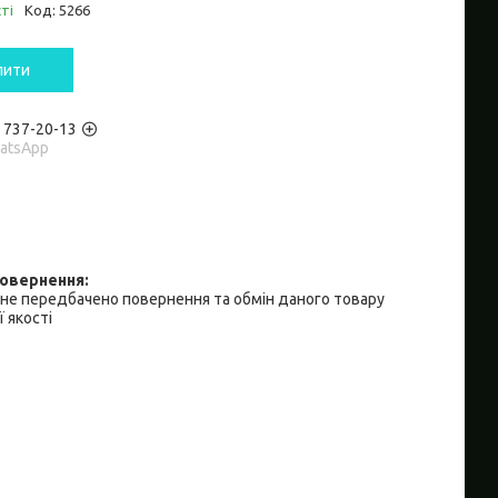
ті
Код:
5266
пити
) 737-20-13
hatsApp
не передбачено повернення та обмін даного товару
 якості