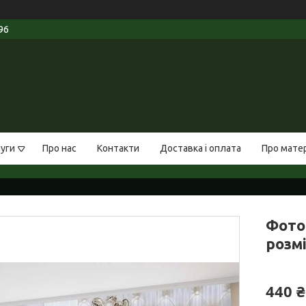
96
луги
Про нас
Контакти
Доставка і оплата
Про мате
Фото
розмі
440 ₴