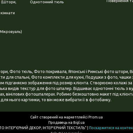
Повернення та
і (Штори,
Однотонний тюль
 кімнати
Мікровуаль)
и, Фото тюль, Фото покривала, Японські і Римські фото штори, Ві
и для спальні, Фото комплекти для кухні, Подушки з фото, чашки з
 підганяємо зображення під розмір клієнта. Створюємо колажі за 
ілька видів текстур для фото шпалер. Відшиває однотонні тюль з ву
х, вінілових фотошпалерах. Робимо безкоштовно макет під клієнта
для нього картинки, то він може вибрати її в фотобанку.
Сайт створений на маркетплейсі
Prom.ua
Продавець на Bigl.ua
ІНТЕРНЕТ МАГАЗИН "3D - ФОТО ІНТЕР’ЄРНИЙ ДЕКОР, ІНТЕР’ЄРНИЙ ТЕКСТИЛЬ" |
Поскаржитися на контен