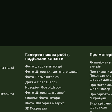
Галерея наших робіт,
Про матер
надіслали клієнти
Як виміряти в
Фото штори в інтер'єрі
вимірів
та тюль)
Фото Штори для дитячого садка
Про тканини 
Покривал, ска
Фото Тюль в інтер'єрі
шторок для в
Дитячі Фото Штори
Про матеріали
Новорічні Фото Штори
Фотошпалер
Фото Шторки для ванної
(Штори та
Про однотонни
Японські Фото Штори
Мікровуалі
Фото Шпалери в інтер'єрі
Види кріплен
фототюля
3D Покривала