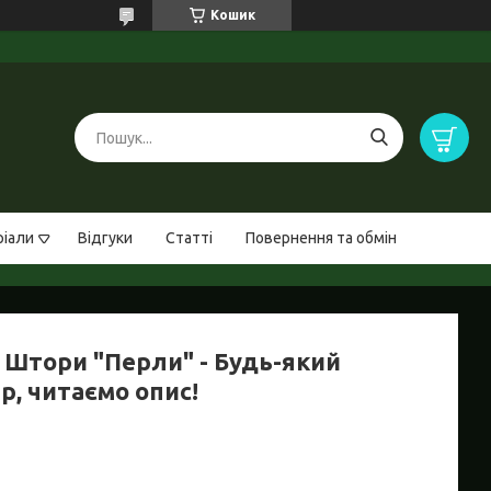
Кошик
ріали
Відгуки
Статті
Повернення та обмін
 Штори "Перли" - Будь-який
р, читаємо опис!