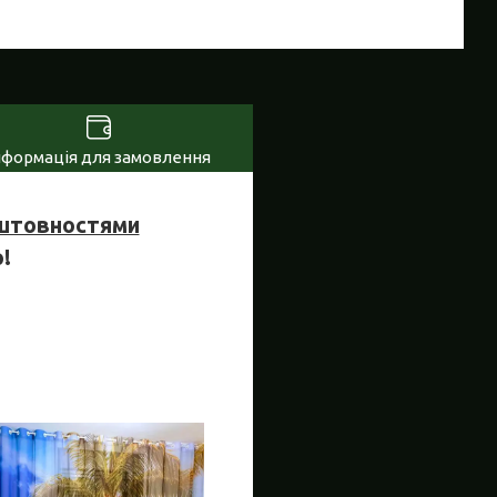
нформація для замовлення
оштовностями
!