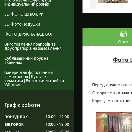
Тюль вуаль (шифон) під
індивідуальний розмір
3D ФОТО ШПАЛЕРИ
3D Фото Подушки
ФОТО ДРУК НА ЧАШКАХ
Опис
Виготовлення прапорів та
друк прапорів на замовлення
Сублімаційний друк на
Фото Ш
тканинах
Банери для фотозони на
замовлення | Будь-яка
тематика | Екосольвентний та
УФ друк
- Перед друком підга
- Створюємо колажі з
- Коригуємо колір зо
Графік роботи
10:00
19:00
ПОНЕДІЛОК
10:00
19:00
ВІВТОРОК
10:00
19:00