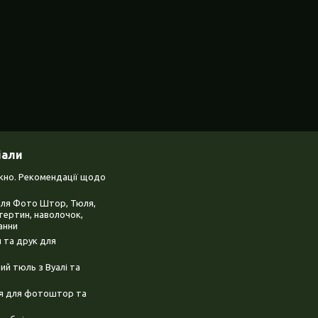
іали
ікно. Рекомендації щодо
для Фото Штор, Тюля,
тертин, наволочок,
анни
 та друк для
й тюль з Вуалі та
ня для фотоштор та