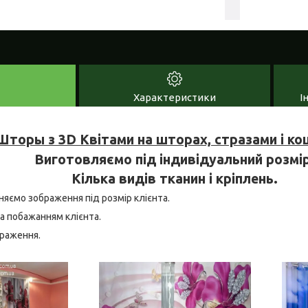
Характеристики
І
торы з 3D Квітами на шторах, стразами і к
Виготовляємо під індивідуальний розмір
Кілька видів тканин і кріплень.
няємо зображення під розмір клієнта.
а побажанням клієнта.
браження.