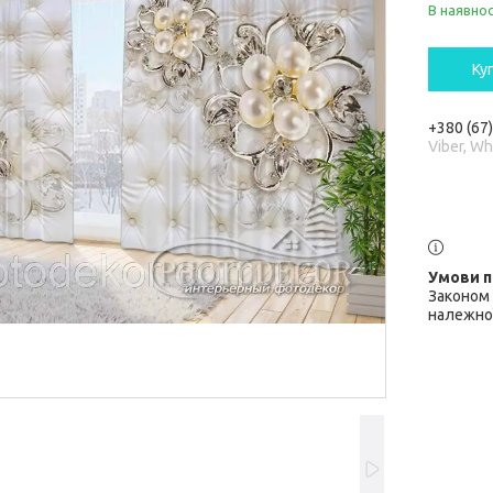
В наявнос
Ку
+380 (67
Viber, W
Законом 
належної