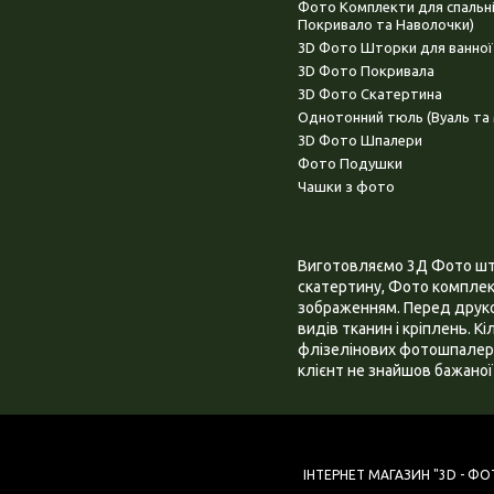
Фото Комплекти для спальн
Покривало та Наволочки)
3D Фото Шторки для ванної
3D Фото Покривала
3D Фото Скатертина
Однотонний тюль (Вуаль та 
3D Фото Шпалери
Фото Подушки
Чашки з фото
Виготовляємо 3Д Фото штор
скатертину, Фото комплект
зображенням. Перед друком
видів тканин і кріплень. К
флізелінових фотошпалера
клієнт не знайшов бажаної 