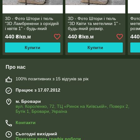
3D - Фото Штори і тюль
3D - Фото Штори і тюль
Фото
"3D Ламбрекени з орхідей
"3D Квіти та метелики 1" -
мете
і квітів 1" - будь-який
будь-який розмір.
розм
розмір. Читаємо опис!
Читаемо опис!
440
440
440
₴/кв.м
₴/кв.м
Купити
Купити
Про нас
100% позитивних з 15 відгуків за рік
Працює з 17.07.2012
м. Бровари
вул. Короленко, 72, ТЦ «Ринок на Київській», Поверх 2,
Бутік 1, Бровари, Україна
Контакти
Сьогодні вихідний
Показати весь графік роботи