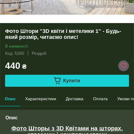
Фото Штори "3D квіти і метелики 1" - Будь-
який розмір, читаємо опис!
В наявності
Код: 5260
Роздріб
440
₴
Купити
Опис
Характеристики
Доставка
Оплата
Умови п
Опис
Фото Шторы з 3D Квітами на шторах,