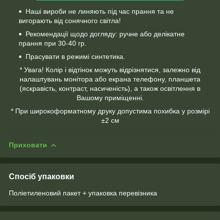
Наші вироби не линяють під час прання та не
вигорають від сонячного світла!
Рекомендації щодо догляду: ручне або делікатне
прання при 30-40 гр.
Прасувати в режимі синтетика.
* Увага! Колір і відтінок можуть відрізнятися, залежно від
налаштувань монітора або екрана телефону, планшета
(яскравість, контраст, насиченість), а також освітлення в
Вашому приміщенні.
* При широкоформатному друку допустима похибка у розмірі
±2 см
Приховати
Спосіб упаковки
Поліетиленовий пакет + упаковка перевізника