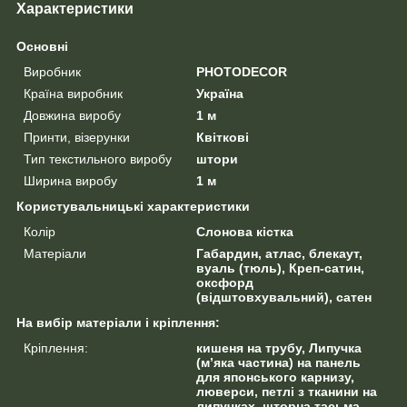
Характеристики
Основні
Виробник
PHOTODECOR
Країна виробник
Україна
Довжина виробу
1 м
Принти, візерунки
Квіткові
Тип текстильного виробу
штори
Ширина виробу
1 м
Користувальницькі характеристики
Колір
Слонова кістка
Матеріали
Габардин, атлас, блекаут,
вуаль (тюль), Креп-сатин,
оксфорд
(відштовхувальний), сатен
На вибір матеріали і кріплення:
Кріплення:
кишеня на трубу, Липучка
(м’яка частина) на панель
для японського карнизу,
люверси, петлі з тканини на
липучках, шторна тасьма