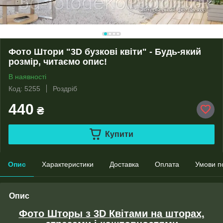
Фото Штори "3D бузкові квіти" - Будь-який
розмір, читаємо опис!
В наявності
Код: 5255
Роздріб
440
₴
Купити
Опис
Характеристики
Доставка
Оплата
Умови п
Опис
Фото Шторы з 3D Квітами на шторах,