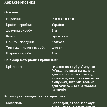
Характеристики
Основні
Виробник
PHOTODECOR
Країна виробник
Україна
Довжина виробу
1 м
Колір
Бузковий
Принти, візерунки
Квіткові
Тип текстильного виробу
штори
Ширина виробу
1 м
На вибір матеріали і кріплення:
Кріплення:
кишеня на трубу, Липучка
(м’яка частина) на панель
для японського карнизу,
люверси, петлі з тканини на
липучках, шторна тасьма
для гачків, шторна тасьма
на трубу
Користувальницькі характеристики
Матеріали
Габардин, атлас, блекаут,
вуаль (тюль), Креп-сатин,