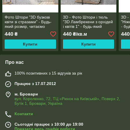
Фото Штори "3D бузкові
3D - Фото Штори і тюль
3D -
квіти зі стразами" - Будь-
"3D Ламбрекени з орхідей
"Ніж
який розмір, читаємо
і квітів 1" - будь-який
- бу
опис!
розмір. Читаємо опис!
Чита
440
440
440
₴
₴/кв.м
Купити
Купити
Про нас
100% позитивних з 15 відгуків за рік
Працює з 17.07.2012
м. Бровари
вул. Короленко, 72, ТЦ «Ринок на Київській», Поверх 2,
Бутік 1, Бровари, Україна
Контакти
Сьогодні працює з 10:00 до 19:00
Показати весь графік роботи