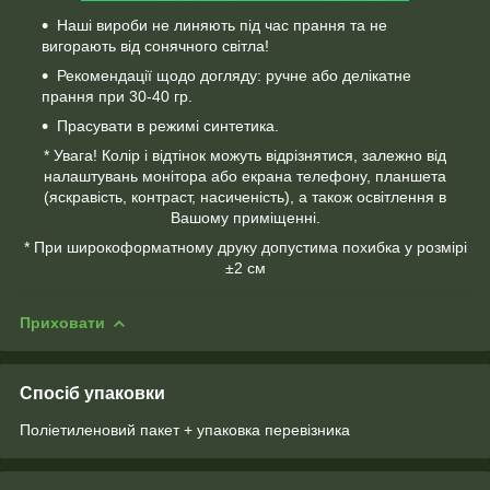
Наші вироби не линяють під час прання та не
вигорають від сонячного світла!
Рекомендації щодо догляду: ручне або делікатне
прання при 30-40 гр.
Прасувати в режимі синтетика.
* Увага! Колір і відтінок можуть відрізнятися, залежно від
налаштувань монітора або екрана телефону, планшета
(яскравість, контраст, насиченість), а також освітлення в
Вашому приміщенні.
* При широкоформатному друку допустима похибка у розмірі
±2 см
Приховати
Спосіб упаковки
Поліетиленовий пакет + упаковка перевізника