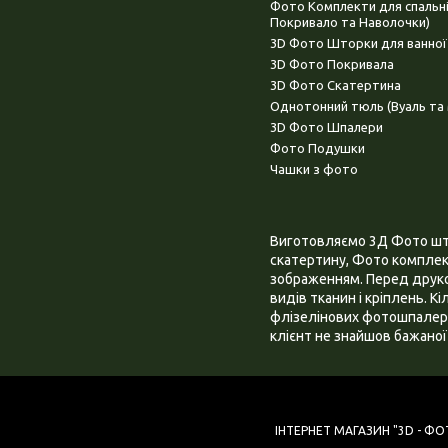
Фото Комплекти для спальн
Покривало та Наволочки)
3D Фото Шторки для ванної
3D Фото Покривала
3D Фото Скатертина
Однотонний тюль (Вуаль та 
3D Фото Шпалери
Фото Подушки
Чашки з фото
Виготовляємо 3Д Фото штор
скатертину, Фото комплект
зображенням. Перед друком
видів тканин і кріплень. К
флізелінових фотошпалера
клієнт не знайшов бажаної 