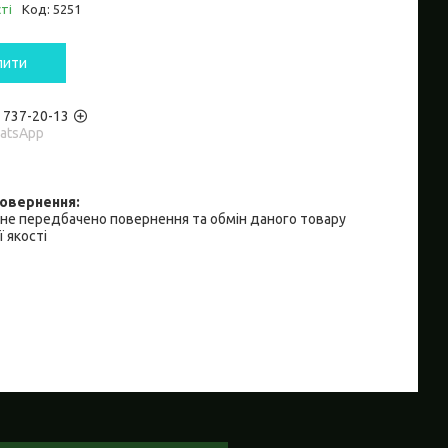
ті
Код:
5251
пити
) 737-20-13
hatsApp
не передбачено повернення та обмін даного товару
 якості