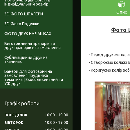
Тюль вуаль (шифон) під
індивідуальний розмір
Опис
3D ФОТО ШПАЛЕРИ
3D Фото Подушки
Фото Ш
ФОТО ДРУК НА ЧАШКАХ
Виготовлення прапорів та
друк прапорів на замовлення
- Перед друком підга
Сублімаційний друк на
тканинах
- Створюємо колажі з
- Коригуємо колір зо
Банери для фотозони на
замовлення | Будь-яка
тематика | Екосольвентний та
УФ друк
Графік роботи
10:00
19:00
ПОНЕДІЛОК
10:00
19:00
ВІВТОРОК
10:00
19:00