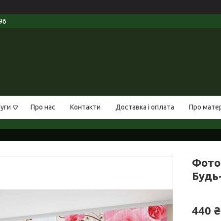
96
луги
Про нас
Контакти
Доставка і оплата
Про мате
Фото
Будь-
440 ₴