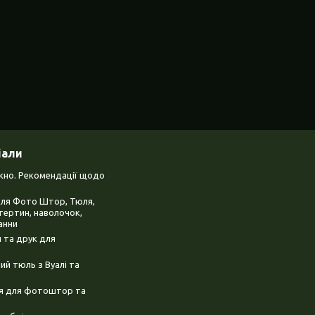
іали
ікно. Рекомендації щодо
для Фото Штор, Тюля,
тертин, наволочок,
анни
 та друк для
й тюль з Вуалі та
ня для фотоштор та