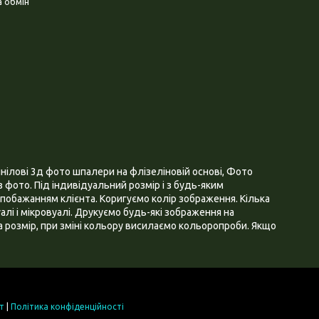
 обмін
нілові 3д фото шпалери на флізеліновій основі, Фото
 фото. Під індивідуальний розмір і з будь-яким
побажанням клієнта. Коригуємо колір зображення. Кілька
алі і мікровуалі. Друкуємо будь-які зображення на
 розмір, при зміні кольору висилаємо кольоропроби. Якщо
т
|
Політика конфіденційності