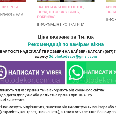
АШИХ РОБІТ
ТКАНИНИ ДЛЯ ФОТО ШТОР,
КРІП
ТЮЛЯ, ШТОРОК У ВАННУ,
ТЮЛЯ
СИЛАЮТЬ НАМ
ПОКРИВАЛ
ІНФО
ІНФОРМАЦІЯ ПРО ТКАНИНИ
Ціна вказана за 1м. кв.
Рекомендації по замірам вікна
АРТОСТІ НАДСИЛАЙТЕ РОЗМІРИ НА ВАЙБЕР (ВАТСАП) (067)737
адресу
3d.photodecor@gmail.com
линяють під час прання та не вигорають від сонячного світла!
до догляду: ручне або делікатне прання при 30-40 гр.
имі синтетика.
відтінок можуть відрізнятися, залежно від налаштувань монітора аб
(яскравість, контраст, насиченість), а також освітлення в Вашому п