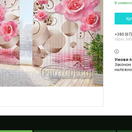
В наявнос
Ку
+380 (67
Viber, W
Законом 
належної