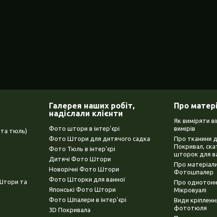
Галерея наших робіт,
Про матер
надіслали клієнти
Як виміряти в
Фото штори в інтер'єрі
вимірів
та тюль)
Фото Штори для дитячого садка
Про тканини 
Покривал, ска
Фото Тюль в інтер'єрі
шторок для в
Дитячі Фото Штори
Про матеріали
Новорічні Фото Штори
Фотошпалер
Фото Шторки для ванної
(Штори та
Про однотонни
Японські Фото Штори
Мікровуалі
Фото Шпалери в інтер'єрі
Види кріплен
фототюля
3D Покривала