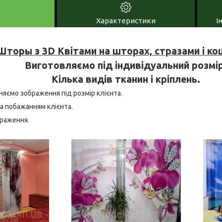
Характеристики
І
торы з 3D Квітами на шторах, стразами і к
Виготовляємо під індивідуальний розмір
Кілька видів тканин і кріплень.
няємо зображення під розмір клієнта.
а побажанням клієнта.
браження.