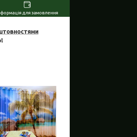
нформація для замовлення
оштовностями
!