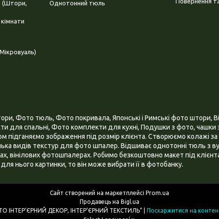
Повернення та
і (Штори,
Однотонний тюль
 кімнати
Мікровуаль)
и, Фото тюль, Фото покривала, Японські і Римські фото штори, Ві
и для спальні, Фото комплекти для кухні, Подушки з фото, чашки з
 підганяємо зображення під розмір клієнта. Створюємо колажі за 
ілька видів текстур для фото шпалер. Відшиває однотонні тюль з ву
х, вінілових фотошпалерах. Робимо безкоштовно макет під клієнта
для нього картинки, то він може вибрати її в фотобанку.
Сайт створений на маркетплейсі
Prom.ua
Продавець на Bigl.ua
ІНТЕРНЕТ МАГАЗИН "3D - ФОТО ІНТЕР’ЄРНИЙ ДЕКОР, ІНТЕР’ЄРНИЙ ТЕКСТИЛЬ" |
Поскаржитися на контен