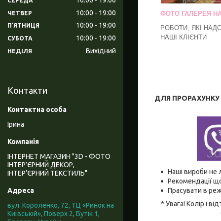
СЕРЕДА
10:00
19:00
ЧЕТВЕР
ФОТО ГАЛЕРЕЯ Н
10:00
19:00
ПʼЯТНИЦЯ
РОБОТИ, ЯКІ НАД
НАШІ КЛІЄНТИ
10:00
19:00
СУБОТА
Вихідний
НЕДІЛЯ
Контакти
ДЛЯ ПРОРАХУНКУ В
Ірина
ІНТЕРНЕТ МАГАЗИН "3D - ФОТО
ІНТЕР’ЄРНИЙ ДЕКОР,
Наші вироби не 
ІНТЕР’ЄРНИЙ ТЕКСТИЛЬ"
Рекомендації що
Прасувати в реж
* Увага! Колір і 
вул. Короленко, 72, ТЦ «Ринок на
Київській», Поверх 2, Бутік 1,