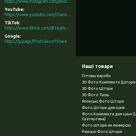
https://www.instagram.com/photodecor.com.ua/
YouTube
https://www.youtube.com/channel/UCXCUerfqRY1Pw7-IptdbqyA/videos
TikTok
https://www.tiktok.com/@3d.photodecor?is_from_webapp=1&sender_device=pc
Google
https://g.page/Photodecor?share
Наші товари
Готовы вироби
3D Фото Комплекти (Штори 
3D Фото Штори
3D Фото Тюль
Японські Фото Штори
Фото Штори для кухні
Фото Комплекти для кухні 
Скатертина)
Фото Штори ни люверсах
Римські Фото Штори