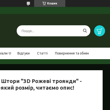
Кошик
ріали
Відгуки
Статті
Повернення та обмін
 Штори "3D Рожеві троянди" -
який розмір, читаємо опис!