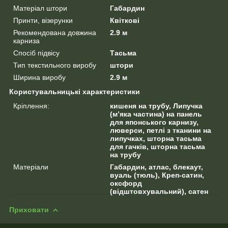
Матеріал штори
Габардин
Принти, візерунки
Квіткові
Рекомендована довжина
2.9 м
карниза
Спосіб підвісу
Тасьма
Тип текстильного виробу
штори
Ширина виробу
2.9 м
Користувальницькі характеристики
Кріплення:
кишеня на трубу, Липучка
(м’яка частина) на панель
для японського карнизу,
люверси, петлі з тканини на
липучках, шторна тасьма
для гачків, шторна тасьма
на трубу
Матеріали
Габардин, атлас, блекаут,
вуаль (тюль), Креп-сатин,
оксфорд
(відштовхувальний), сатен
Приховати