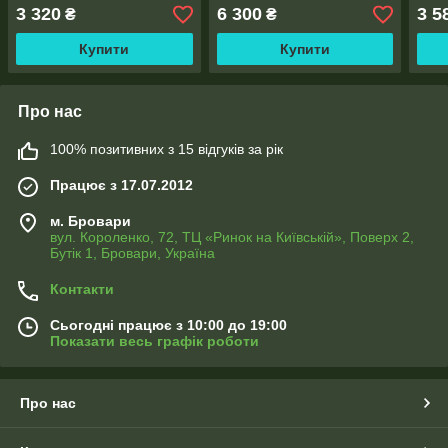
тасьма
полотна по 2,5м), тасьма
поло
3 320
6 300
3 5
₴
₴
Купити
Купити
Про нас
100% позитивних з 15 відгуків за рік
Працює з 17.07.2012
м. Бровари
вул. Короленко, 72, ТЦ «Ринок на Київській», Поверх 2,
Бутік 1, Бровари, Україна
Контакти
Сьогодні працює з 10:00 до 19:00
Показати весь графік роботи
Про нас