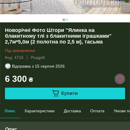
Новорічні Фото Штори "Ялинка на
блакитному тлі з блакитними іграшками"
2,7м*5,0м (2 полотна по 2,5 м), тасьма
Під замовлення
Код: 4716
Роздріб
Відправка з
15 серпня 2026
6 300
₴
Купити
Опис
Характеристики
Доставка
Оплата
Умови п
Опис