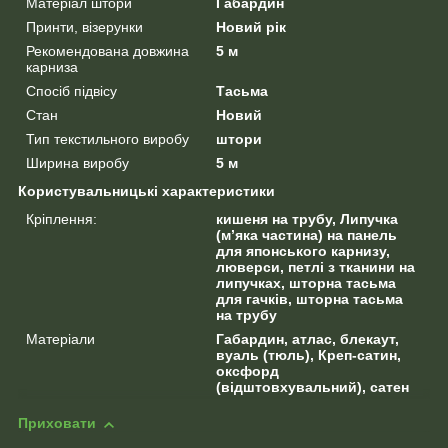
Матеріал штори
Габардин
Принти, візерунки
Новий рік
Рекомендована довжина
5 м
карниза
Спосіб підвісу
Тасьма
Стан
Новий
Тип текстильного виробу
штори
Ширина виробу
5 м
Користувальницькі характеристики
Кріплення:
кишеня на трубу, Липучка
(м’яка частина) на панель
для японського карнизу,
люверси, петлі з тканини на
липучках, шторна тасьма
для гачків, шторна тасьма
на трубу
Матеріали
Габардин, атлас, блекаут,
вуаль (тюль), Креп-сатин,
оксфорд
(відштовхувальний), сатен
Приховати