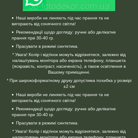
Наші вироби не линяють під час прання та не
вигорають від сонячного світла!
Рекомендації щодо догляду: ручне або делікатне
прання при 30-40 гр.
Прасувати в режимі синтетика.
* Увага! Колір і відтінок можуть відрізнятися, залежно від
налаштувань монітора або екрана телефону, планшета
(яскравість, контраст, насиченість), а також освітлення в
Вашому приміщенні.
* При широкоформатному друку допустима похибка у розмірі
±2 см
Наші вироби не линяють під час прання та не
вигорають від сонячного світла!
Рекомендації щодо догляду: ручне або делікатне
прання при 30-40 гр.
Прасувати в режимі синтетика.
* Увага! Колір і відтінок можуть відрізнятися, залежно від
налаштувань монітора або екрана телефону, планшета