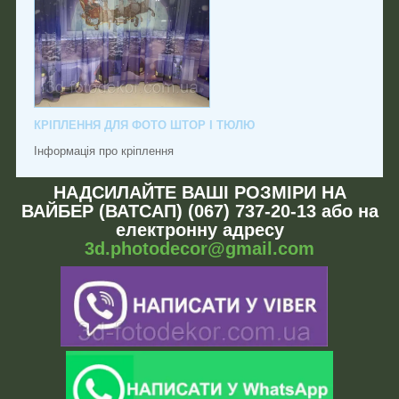
КРІПЛЕННЯ ДЛЯ ФОТО ШТОР І ТЮЛЮ
Інформація про кріплення
НАДСИЛАЙТЕ ВАШІ РОЗМІРИ НА
ВАЙБЕР (ВАТСАП) (067) 737-20-13 або на
електронну адресу
3d.photodecor@gmail.com