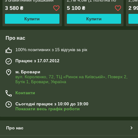
з блакитними іграшками"
2,7м*4,0м (2 полотна по
2,5м
2,7м*2,9м (2 полотна по
2,0м), тасьма
1,30
3 580
5 100
2 9
₴
₴
1,45м), тасьма
Купити
Купити
Про нас
100% позитивних з 15 відгуків за рік
Працює з 17.07.2012
м. Бровари
вул. Короленко, 72, ТЦ «Ринок на Київській», Поверх 2,
Бутік 1, Бровари, Україна
Контакти
Сьогодні працює з 10:00 до 19:00
Показати весь графік роботи
Про нас