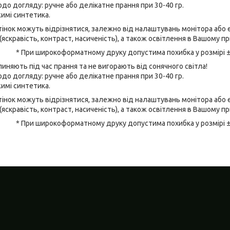
до догляду: ручне або делікатне прання при 30-40 гр.
имі синтетика.
відтінок можуть відрізнятися, залежно від налаштувань монітора аб
(яскравість, контраст, насиченість), а також освітлення в Вашому п
* При широкоформатному друку допустима похибка у розмірі 
линяють під час прання та не вигорають від сонячного світла!
до догляду: ручне або делікатне прання при 30-40 гр.
имі синтетика.
відтінок можуть відрізнятися, залежно від налаштувань монітора аб
(яскравість, контраст, насиченість), а також освітлення в Вашому п
* При широкоформатному друку допустима похибка у розмірі 