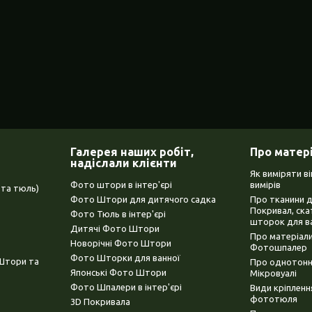
Галерея наших робіт,
Про матер
надіслали клієнти
Як виміряти в
Фото штори в інтер'єрі
вимірів
та тюль)
Фото Штори для дитячого садка
Про тканини 
Покривал, ска
Фото Тюль в інтер'єрі
шторок для в
Дитячі Фото Штори
Про матеріали
Новорічні Фото Штори
Фотошпалер
Фото Шторки для ванної
(Штори та
Про однотонни
Японські Фото Штори
Мікровуалі
Фото Шпалери в інтер'єрі
Види кріплен
фототюля
3D Покривала