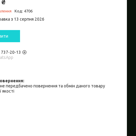
 ₴
влення
Код:
4706
равка з 13 серпня 2026
пити
) 737-20-13
hatsApp
не передбачено повернення та обмін даного товару
 якості