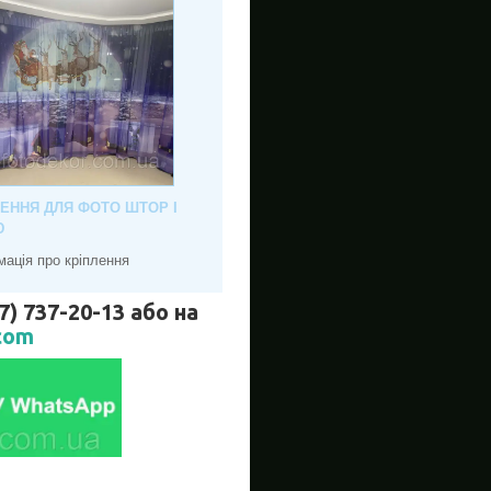
ЛЕННЯ ДЛЯ ФОТО ШТОР І
Ю
мація про кріплення
737-20-13 або на
com