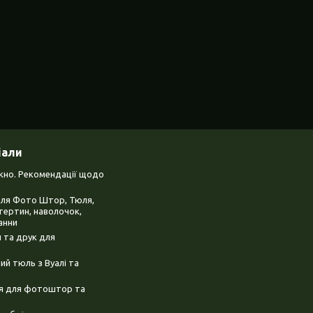
іали
ікно. Рекомендації щодо
для Фото Штор, Тюля,
тертин, наволочок,
анни
 та друк для
й тюль з Вуалі та
ня для фотоштор та