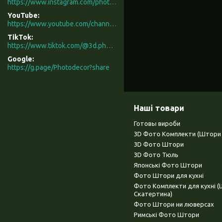
https://www.instagram.com/photodecor.com.ua/
YouTube
https://www.youtube.com/channel/UCXCUerfqRY1Pw7-IptdbqyA/videos
TikTok
https://www.tiktok.com/@3d.photodecor?is_from_webapp=1&sender_device=pc
Google
https://g.page/Photodecor?share
Наші товари
Готовы вироби
3D Фото Комплекти (Штори 
3D Фото Штори
3D Фото Тюль
Японські Фото Штори
Фото Штори для кухні
Фото Комплекти для кухні 
Скатертина)
Фото Штори ни люверсах
Римські Фото Штори