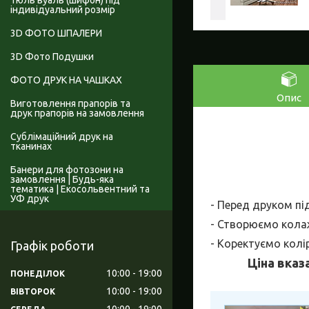
Тюль вуаль (шифон) під
індивідуальний розмір
3D ФОТО ШПАЛЕРИ
3D Фото Подушки
ФОТО ДРУК НА ЧАШКАХ
Опис
Виготовлення прапорів та
друк прапорів на замовлення
Сублімаційний друк на
тканинах
Банери для фотозони на
замовлення | Будь-яка
тематика | Екосольвентний та
УФ друк
- Перед друком пі
- Створюємо колаж
- Коректуємо колі
Графік роботи
Ціна вказ
10:00
19:00
ПОНЕДІЛОК
10:00
19:00
ВІВТОРОК
10:00
19:00