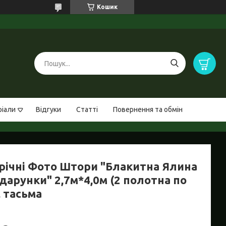
Кошик
ріали
Відгуки
Статті
Повернення та обмін
річні Фото Штори "Блакитна Ялина
дарунки" 2,7м*4,0м (2 полотна по
, тасьма