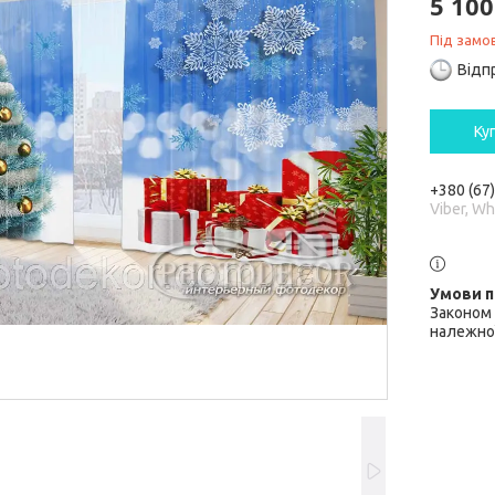
5 100
Під замо
Відп
Ку
+380 (67
Viber, W
Законом 
належної