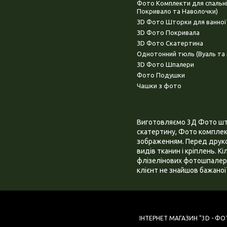
Фото Комплекти для спальн
Покривало та Наволочки)
3D Фото Шторки для ванної
3D Фото Покривала
3D Фото Скатертина
Однотонний тюль (Вуаль та 
3D Фото Шпалери
Фото Подушки
Чашки з фото
Виготовляємо 3Д Фото штор
скатертину, Фото комплект
зображенням. Перед друком
видів тканин і кріплень. К
флізелінових фотошпалера
клієнт не знайшов бажаної 