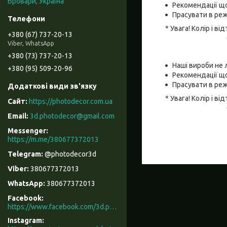
Бровари, Україна
Рекомендації що
Прасувати в реж
* Увага! Колір і 
+380 (67) 737-20-13
Viber, WhatsApp
+380 (73) 737-20-13
Наші вироби не 
+380 (95) 509-20-96
Рекомендації що
Прасувати в реж
* Увага! Колір і 
https://photodecor.com.ua
3d.photodecor@gmail.com
https://m.me/380677372013
@photodecor3d
380677372013
380677372013
Facebook
https://www.facebook.com/3d.photodecor/
Instagram