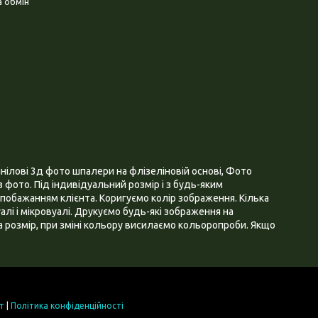
 обмін
нілові 3д фото шпалери на флізеліновій основі, Фото
 фото. Під індивідуальний розмір і з будь-яким
побажанням клієнта. Коригуємо колір зображення. Кілька
алі і мікровуалі. Друкуємо будь-які зображення на
 розмір, при зміні кольору висилаємо кольоропроби. Якщо
т
|
Політика конфіденційності