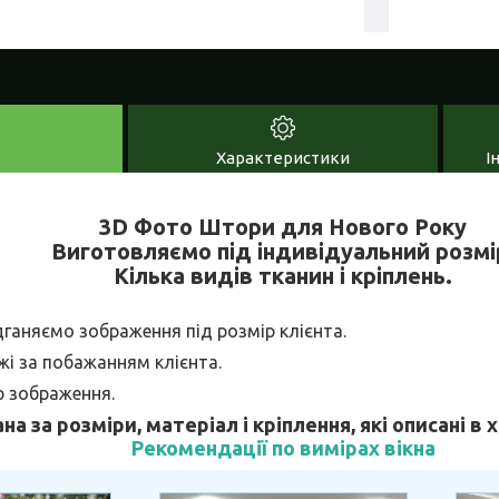
Характеристики
І
3D Фото Штори для Нового Року
Виготовляємо під індивідуальний розмі
Кілька видів тканин і кріплень.
дганяємо зображення під розмір клієнта.
і за побажанням клієнта.
р зображення.
ана за розміри, матеріал і кріплення, які описані в
Рекомендації по вимірах вікна