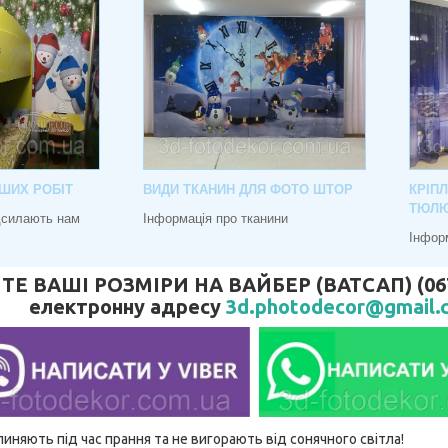
ШИХ РОБІТ
ВИДИ ТКАНИН ДЛЯ ФОТО ШТОР
КРІП
ТЮЛ
адсилають нам
Інформація про тканини
Інфор
 ВАШІ РОЗМІРИ НА ВАЙБЕР (ВАТСАП) (067) 
електронну адресу
3d.photodecor@gmail.
линяють під час прання та не вигорають від сонячного світла!