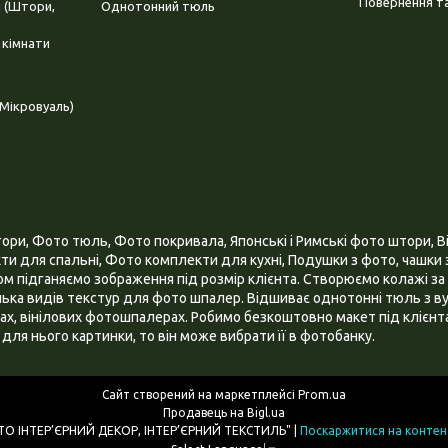
Повернення та
і (Штори,
Однотонний тюль
 кімнати
Мікровуаль)
и, Фото тюль, Фото покривала, Японські і Римські фото штори, Ві
и для спальні, Фото комплекти для кухні, Подушки з фото, чашки з
 підганяємо зображення під розмір клієнта. Створюємо колажі за 
ілька видів текстур для фото шпалер. Відшиває однотонні тюль з ву
х, вінілових фотошпалерах. Робимо безкоштовно макет під клієнта
для нього картинки, то він може вибрати її в фотобанку.
Сайт створений на маркетплейсі
Prom.ua
Продавець на Bigl.ua
ІНТЕРНЕТ МАГАЗИН "3D - ФОТО ІНТЕР’ЄРНИЙ ДЕКОР, ІНТЕР’ЄРНИЙ ТЕКСТИЛЬ" |
Поскаржитися на контен