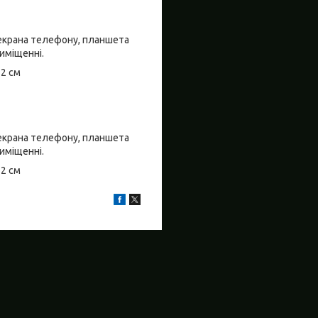
о екрана телефону, планшета
риміщенні.
±2 см
о екрана телефону, планшета
риміщенні.
±2 см