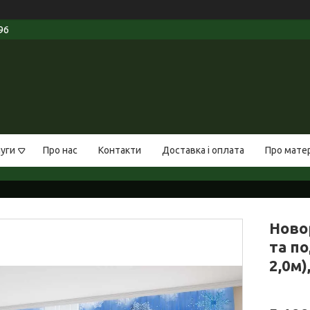
96
луги
Про нас
Контакти
Доставка і оплата
Про мате
Ново
та по
2,0м)