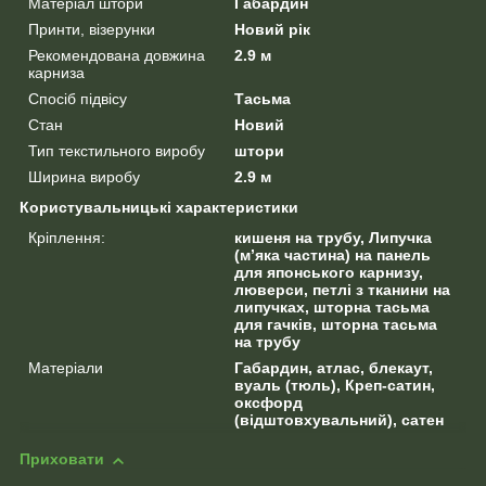
Матеріал штори
Габардин
Принти, візерунки
Новий рік
Рекомендована довжина
2.9 м
карниза
Спосіб підвісу
Тасьма
Стан
Новий
Тип текстильного виробу
штори
Ширина виробу
2.9 м
Користувальницькі характеристики
Кріплення:
кишеня на трубу, Липучка
(м’яка частина) на панель
для японського карнизу,
люверси, петлі з тканини на
липучках, шторна тасьма
для гачків, шторна тасьма
на трубу
Матеріали
Габардин, атлас, блекаут,
вуаль (тюль), Креп-сатин,
оксфорд
(відштовхувальний), сатен
Приховати