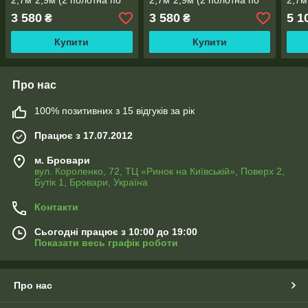
2,7м*2,9м (2 полотна по
2,7м*2,9м (2 полотна по
2,7м
1,45м), тасьма
1,45м), тасьма
2,0м
3 580
3 580
5 1
₴
₴
Купити
Купити
Про нас
100% позитивних з 15 відгуків за рік
Працює з 17.07.2012
м. Бровари
вул. Короленко, 72, ТЦ «Ринок на Київській», Поверх 2,
Бутік 1, Бровари, Україна
Контакти
Сьогодні працює з 10:00 до 19:00
Показати весь графік роботи
Про нас