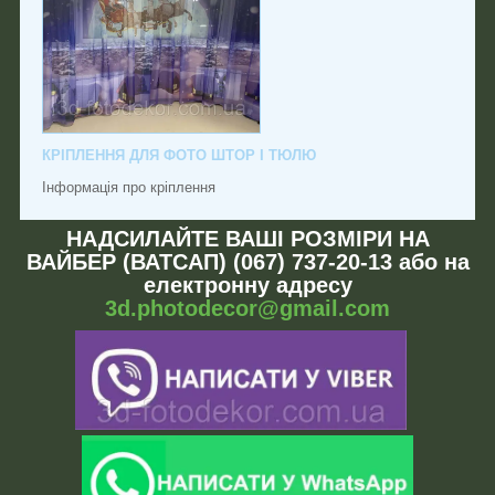
КРІПЛЕННЯ ДЛЯ ФОТО ШТОР І ТЮЛЮ
Інформація про кріплення
НАДСИЛАЙТЕ ВАШІ РОЗМІРИ НА
ВАЙБЕР (ВАТСАП) (067) 737-20-13 або на
електронну адресу
3d.photodecor@gmail.com