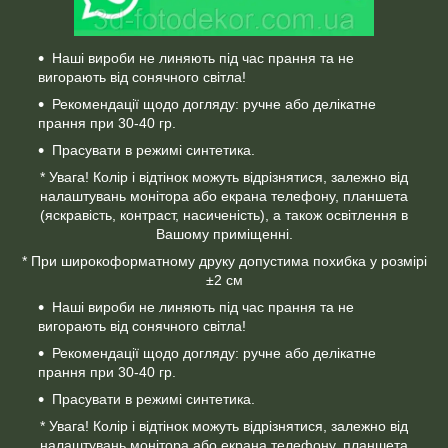
Наші вироби не линяють під час прання та не
вигорають від сонячного світла!
Рекомендації щодо догляду: ручне або делікатне
прання при 30-40 гр.
Прасувати в режимі синтетика.
* Увага! Колір і відтінок можуть відрізнятися, залежно від
налаштувань монітора або екрана телефону, планшета
(яскравість, контраст, насиченість), а також освітлення в
Вашому приміщенні.
* При широкоформатному друку допустима похибка у розмірі
±2 см
Наші вироби не линяють під час прання та не
вигорають від сонячного світла!
Рекомендації щодо догляду: ручне або делікатне
прання при 30-40 гр.
Прасувати в режимі синтетика.
* Увага! Колір і відтінок можуть відрізнятися, залежно від
налаштувань монітора або екрана телефону, планшета