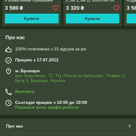
з блакитними іграшками"
2,5м*2,9м (2 полотна по
пода
2,7м*2,9м (2 полотна по
1,45м), тасьма
(2 п
3 580
3 320
3 5
₴
₴
1,45м), тасьма
тась
Купити
Купити
Про нас
100% позитивних з 15 відгуків за рік
Працює з 17.07.2012
м. Бровари
вул. Короленко, 72, ТЦ «Ринок на Київській», Поверх 2,
Бутік 1, Бровари, Україна
Контакти
Сьогодні працює з 10:00 до 19:00
Показати весь графік роботи
Про нас