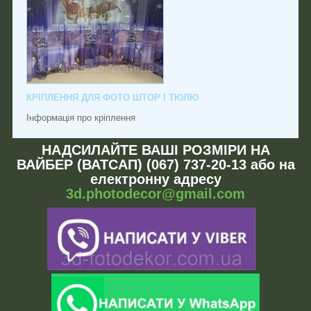
КРІПЛЕННЯ ДЛЯ ФОТО ШТОР І ТЮЛЮ
Інформація про кріплення
НАДСИЛАЙТЕ ВАШІ РОЗМІРИ НА
ВАЙБЕР (ВАТСАП) (067) 737-20-13 або на
електронну адресу
3d.photodecor@gmail.com