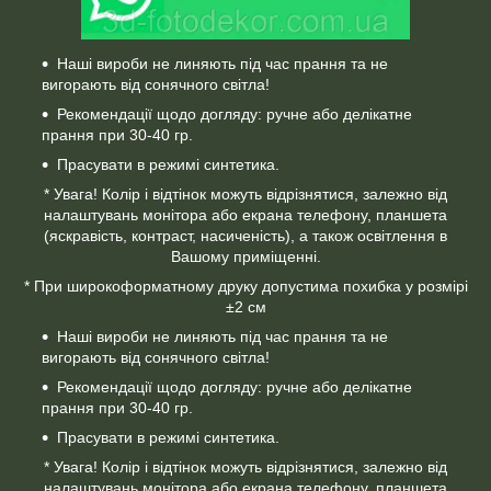
Наші вироби не линяють під час прання та не
вигорають від сонячного світла!
Рекомендації щодо догляду: ручне або делікатне
прання при 30-40 гр.
Прасувати в режимі синтетика.
* Увага! Колір і відтінок можуть відрізнятися, залежно від
налаштувань монітора або екрана телефону, планшета
(яскравість, контраст, насиченість), а також освітлення в
Вашому приміщенні.
* При широкоформатному друку допустима похибка у розмірі
±2 см
Наші вироби не линяють під час прання та не
вигорають від сонячного світла!
Рекомендації щодо догляду: ручне або делікатне
прання при 30-40 гр.
Прасувати в режимі синтетика.
* Увага! Колір і відтінок можуть відрізнятися, залежно від
налаштувань монітора або екрана телефону, планшета