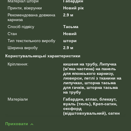
Матеріал штори
Габардин
Принти, візерунки
Новий рік
Рекомендована довжина
2.9 м
карниза
Спосіб підвісу
Тасьма
Стан
Новий
Тип текстильного виробу
штори
Ширина виробу
2.9 м
Користувальницькі характеристики
Кріплення:
кишеня на трубу, Липучка
(м’яка частина) на панель
для японського карнизу,
люверси, петлі з тканини на
липучках, шторна тасьма
для гачків, шторна тасьма
на трубу
Матеріали
Габардин, атлас, блекаут,
вуаль (тюль), Креп-сатин,
оксфорд
(відштовхувальний), сатен
Приховати