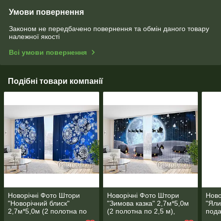
Умови повернення
Законом не передбачено повернення та обмін даного товару
належної якості
Всі умови повернення
Подібні товари компанії
Новорічні Фото Штори
Новорічні Фото Штори
Ново
"Новорічний блиск"
"Зимова казка" 2,7м*5,0м
"Яли
2,7м*5,0м (2 полотна по
(2 полотна по 2,5 м),
пода
2,5 м), тасьма
тасьма
(2 п