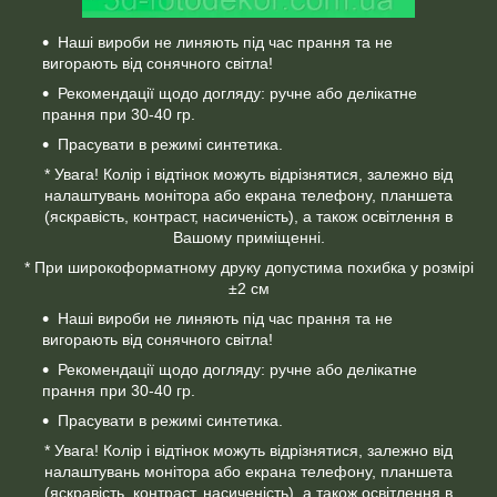
Наші вироби не линяють під час прання та не
вигорають від сонячного світла!
Рекомендації щодо догляду: ручне або делікатне
прання при 30-40 гр.
Прасувати в режимі синтетика.
* Увага! Колір і відтінок можуть відрізнятися, залежно від
налаштувань монітора або екрана телефону, планшета
(яскравість, контраст, насиченість), а також освітлення в
Вашому приміщенні.
* При широкоформатному друку допустима похибка у розмірі
±2 см
Наші вироби не линяють під час прання та не
вигорають від сонячного світла!
Рекомендації щодо догляду: ручне або делікатне
прання при 30-40 гр.
Прасувати в режимі синтетика.
* Увага! Колір і відтінок можуть відрізнятися, залежно від
налаштувань монітора або екрана телефону, планшета
(яскравість, контраст, насиченість), а також освітлення в