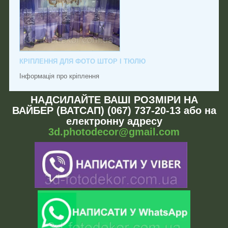
КРІПЛЕННЯ ДЛЯ ФОТО ШТОР І ТЮЛЮ
Інформація про кріплення
НАДСИЛАЙТЕ ВАШІ РОЗМІРИ НА
ВАЙБЕР (ВАТСАП) (067) 737-20-13 або на
електронну адресу
3d.photodecor@gmail.com