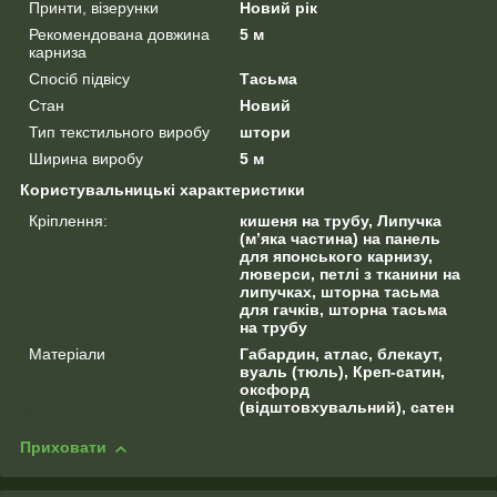
Принти, візерунки
Новий рік
Рекомендована довжина
5 м
карниза
Спосіб підвісу
Тасьма
Стан
Новий
Тип текстильного виробу
штори
Ширина виробу
5 м
Користувальницькі характеристики
Кріплення:
кишеня на трубу, Липучка
(м’яка частина) на панель
для японського карнизу,
люверси, петлі з тканини на
липучках, шторна тасьма
для гачків, шторна тасьма
на трубу
Матеріали
Габардин, атлас, блекаут,
вуаль (тюль), Креп-сатин,
оксфорд
(відштовхувальний), сатен
Приховати