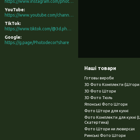
https://www.instagram.com/photodecor.com.ua/
YouTube
https://www.youtube.com/channel/UCXCUerfqRY1Pw7-IptdbqyA/videos
TikTok
https://www.tiktok.com/@3d.photodecor?is_from_webapp=1&sender_device=pc
Google
https://g.page/Photodecor?share
Наші товари
Готовы вироби
3D Фото Комплекти (Штори 
3D Фото Штори
3D Фото Тюль
Японські Фото Штори
Фото Штори для кухні
Фото Комплекти для кухні 
Скатертина)
Фото Штори ни люверсах
Римські Фото Штори