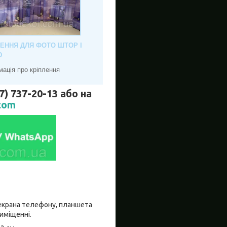
ЛЕННЯ ДЛЯ ФОТО ШТОР І
Ю
мація про кріплення
737-20-13 або на
com
о екрана телефону, планшета
риміщенні.