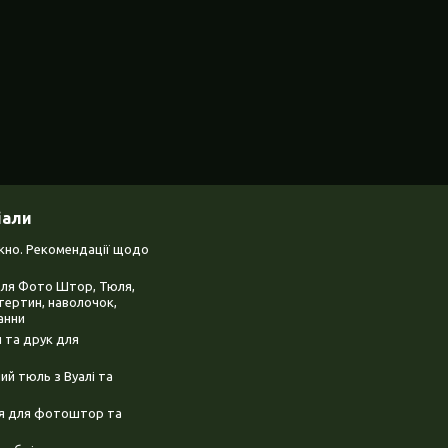
іали
ікно. Рекомендації щодо
для Фото Штор, Тюля,
тертин, наволочок,
анни
 та друк для
й тюль з Вуалі та
ня для фотоштор та