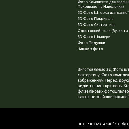
Фото Комплекти для спальн
Покривало та Наволочки)
3D Фото Шторки для ванної
3D Фото Покривала
3D Фото Скатертина
Однотонний тюль (Вуаль та 
3D Фото Шпалери
Фото Подушки
Чашки з фото
Виготовляємо 3Д Фото штор
скатертину, Фото комплект
зображенням. Перед друком
видів тканин і кріплень. К
флізелінових фотошпалера
клієнт не знайшов бажаної 