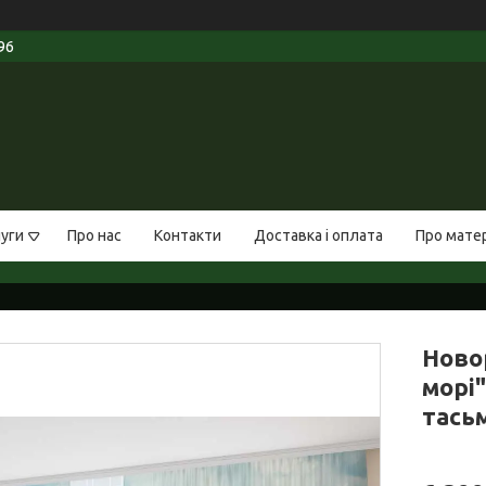
96
луги
Про нас
Контакти
Доставка і оплата
Про мате
Ново
морі"
тась