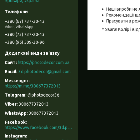
Бровари, Україна
Наші вироби не 
Рекомендації що
Прасувати в реж
+380 (67) 737-20-13
Viber, WhatsApp
* Увага! Колір і 
+380 (73) 737-20-13
+380 (95) 509-20-96
https://photodecor.com.ua
3d.photodecor@gmail.com
https://m.me/380677372013
@photodecor3d
380677372013
380677372013
Facebook
https://www.facebook.com/3d.photodecor/
Instagram