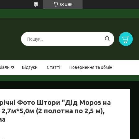
Кошик
ріали
Відгуки
Статті
Повернення та обмін
річні Фото Штори "Дід Мороз на
 2,7м*5,0м (2 полотна по 2,5 м),
ма