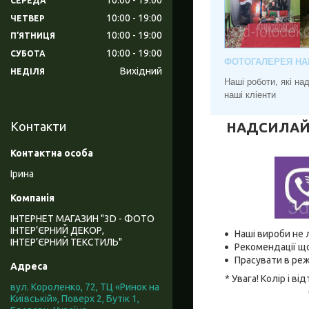
СЕРЕДА
10:00
19:00
ЧЕТВЕР
10:00
19:00
ПʼЯТНИЦЯ
10:00
19:00
СУБОТА
ФОТОГАЛЕРЕЯ НА
Вихідний
НЕДІЛЯ
Наші роботи, які н
наші кліенти
НАДСИЛАЙТЕ
Контакти
Ірина
ІНТЕРНЕТ МАГАЗИН "3D - ФОТО
ІНТЕР’ЄРНИЙ ДЕКОР,
Наші вироби не 
ІНТЕР’ЄРНИЙ ТЕКСТИЛЬ"
Рекомендації що
Прасувати в реж
* Увага! Колір і 
вул. Короленко, 72, ТЦ «Ринок на
Київській», Поверх 2, Бутік 1,