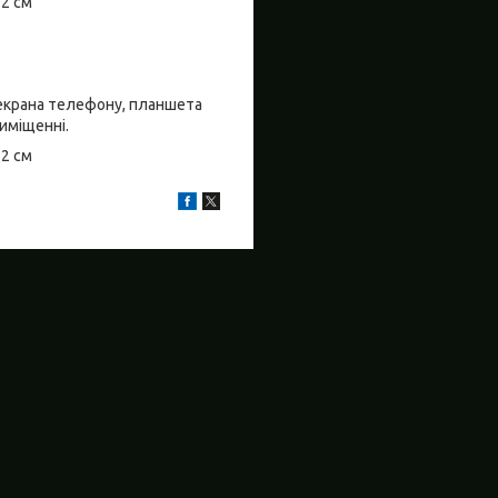
±2 см
о екрана телефону, планшета
риміщенні.
±2 см