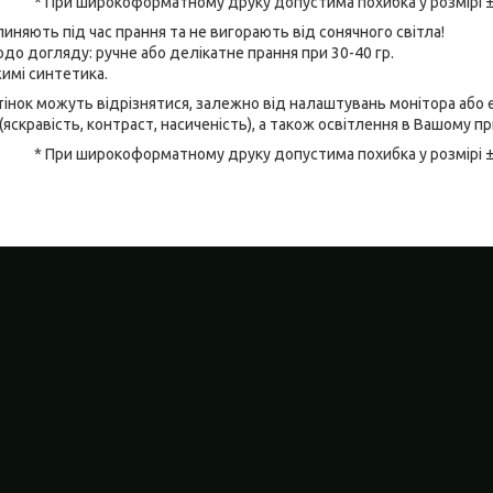
* При широкоформатному друку допустима похибка у розмірі 
линяють під час прання та не вигорають від сонячного світла!
до догляду: ручне або делікатне прання при 30-40 гр.
имі синтетика.
відтінок можуть відрізнятися, залежно від налаштувань монітора аб
(яскравість, контраст, насиченість), а також освітлення в Вашому п
* При широкоформатному друку допустима похибка у розмірі 