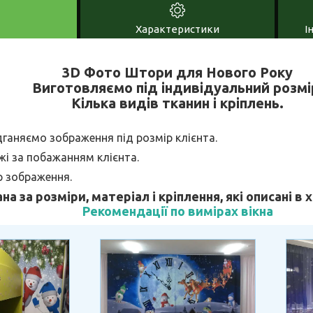
Характеристики
І
3D Фото Штори для Нового Року
Виготовляємо під індивідуальний розмі
Кілька видів тканин і кріплень.
дганяємо зображення під розмір клієнта.
і за побажанням клієнта.
р зображення.
ана за розміри, матеріал і кріплення, які описані в
Рекомендації по вимірах вікна