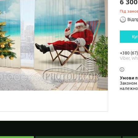
6 300
Під замо
Відп
Ку
+380 (67
Viber, W
Законом 
належної