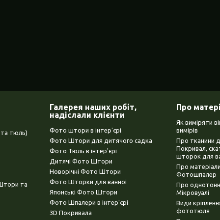
Галерея наших робіт,
Про матер
надіслали клієнти
Як виміряти в
Фото штори в інтер'єрі
вимірів
та тюль)
Фото Штори для дитячого садка
Про тканини 
Покривал, ска
Фото Тюль в інтер'єрі
шторок для в
Дитячі Фото Штори
Про матеріали
Новорічні Фото Штори
Фотошпалер
Фото Шторки для ванної
(Штори та
Про однотонни
Японські Фото Штори
Мікровуалі
Фото Шпалери в інтер'єрі
Види кріплен
фототюля
3D Покривала