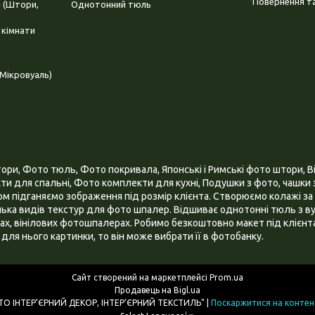
Повернення та
і (Штори,
Однотонний тюль
 кімнати
Мікровуаль)
и, Фото тюль, Фото покривала, Японські і Римські фото штори, Ві
и для спальні, Фото комплекти для кухні, Подушки з фото, чашки з
 підганяємо зображення під розмір клієнта. Створюємо колажі за 
ілька видів текстур для фото шпалер. Відшиває однотонні тюль з ву
х, вінілових фотошпалерах. Робимо безкоштовно макет під клієнта
для нього картинки, то він може вибрати її в фотобанку.
Сайт створений на маркетплейсі
Prom.ua
Продавець на Bigl.ua
ІНТЕРНЕТ МАГАЗИН "3D - ФОТО ІНТЕР’ЄРНИЙ ДЕКОР, ІНТЕР’ЄРНИЙ ТЕКСТИЛЬ" |
Поскаржитися на контен