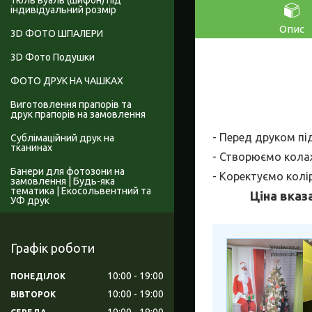
Тюль вуаль (шифон) під
індивідуальний розмір
Опис
3D ФОТО ШПАЛЕРИ
3D Фото Подушки
ФОТО ДРУК НА ЧАШКАХ
Виготовлення прапорів та
друк прапорів на замовлення
- Перед друком пі
Сублімаційний друк на
тканинах
- Створюємо колаж
Банери для фотозони на
- Коректуємо колі
замовлення | Будь-яка
тематика | Екосольвентний та
Ціна вказ
УФ друк
Графік роботи
10:00
19:00
ПОНЕДІЛОК
10:00
19:00
ВІВТОРОК
10:00
19:00