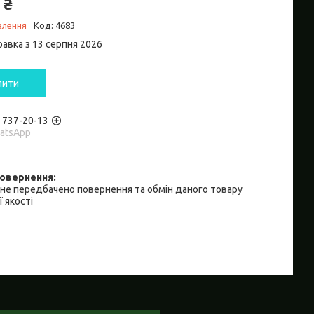
 ₴
влення
Код:
4683
равка з 13 серпня 2026
пити
) 737-20-13
hatsApp
не передбачено повернення та обмін даного товару
 якості