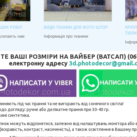
ШИХ РОБІТ
ВИДИ ТКАНИН ДЛЯ ФОТО ШТОР
КРІП
ТЮЛ
адсилають нам
Інформація про тканини
Інфор
 ВАШІ РОЗМІРИ НА ВАЙБЕР (ВАТСАП) (067) 
електронну адресу
3d.photodecor@gmail.
линяють під час прання та не вигорають від сонячного світла!
до догляду: ручне або делікатне прання при 30-40 гр.
имі синтетика.
відтінок можуть відрізнятися, залежно від налаштувань монітора аб
(яскравість, контраст, насиченість), а також освітлення в Вашому п