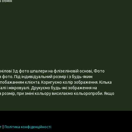
 обмін
нілові 3д фото шпалери на флізеліновій основі, Фото
 фото. Під індивідуальний розмір і з будь-яким
побажанням клієнта. Коригуємо колір зображення. Кілька
алі і мікровуалі. Друкуємо будь-які зображення на
 розмір, при зміні кольору висилаємо кольоропроби. Якщо
т
|
Політика конфіденційності