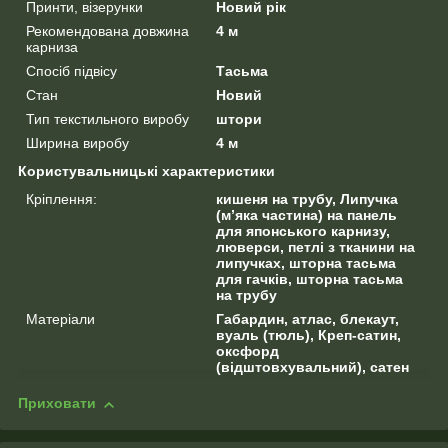
Принти, візерунки
Новий рік
Рекомендована довжина
4 м
карниза
Спосіб підвісу
Тасьма
Стан
Новий
Тип текстильного виробу
штори
Ширина виробу
4 м
Користувальницькі характеристики
Кріплення:
кишеня на трубу, Липучка
(м’яка частина) на панель
для японського карнизу,
люверси, петлі з тканини на
липучках, шторна тасьма
для гачків, шторна тасьма
на трубу
Матеріали
Габардин, атлас, блекаут,
вуаль (тюль), Креп-сатин,
оксфорд
(відштовхувальний), сатен
Приховати