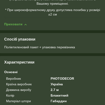
Вашому приміщенні.
* При широкоформатному друку допустима похибка у розмірі
±2 см
Приховати
Спосіб упаковки
Поліетиленовий пакет + упаковка перевізника
Характеристики
Основні
Виробник
PHOTODECOR
Країна виробник
Україна
Довжина виробу
2.7 м
Колір
Блакитний
Матеріал штори
Габардин