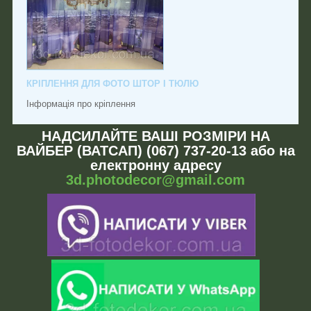
КРІПЛЕННЯ ДЛЯ ФОТО ШТОР І ТЮЛЮ
Інформація про кріплення
НАДСИЛАЙТЕ ВАШІ РОЗМІРИ НА
ВАЙБЕР (ВАТСАП) (067) 737-20-13 або на
електронну адресу
3d.photodecor@gmail.com