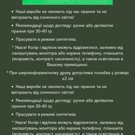
Наші вироби не линяють під час прання та не
вигорають від сонячного світла!
Рекомендації щодо догляду: ручне або делікатне
прання при 30-40 гр.
Прасувати в режимі синтетика.
* Увага! Колір і відтінок можуть відрізнятися, залежно від
налаштувань монітора або екрана телефону, планшета
(яскравість, контраст, насиченість), а також освітлення в
Вашому приміщенні.
* При широкоформатному друку допустима похибка у розмірі
±2 см
Наші вироби не линяють під час прання та не
вигорають від сонячного світла!
Рекомендації щодо догляду: ручне або делікатне
прання при 30-40 гр.
Прасувати в режимі синтетика.
* Увага! Колір і відтінок можуть відрізнятися, залежно від
налаштувань монітора або екрана телефону, планшета
(яскравість, контраст, насиченість), а також освітлення в