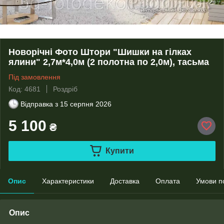
Новорічні Фото Штори "Шишки на гілках
ялини" 2,7м*4,0м (2 полотна по 2,0м), тасьма
Під замовлення
Код: 4681
Роздріб
Відправка з
15 серпня 2026
5 100
₴
Купити
Опис
Характеристики
Доставка
Оплата
Умови п
Опис