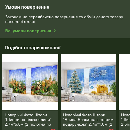
Умови повернення
Законом не передбачено повернення та обмін даного товару
належної якості
Всі умови повернення
Подібні товари компанії
Новорічні Фото Штори
Новорічні Фото Штори
Ново
"Шишки на гілках ялини"
"Ялина Блакитна з жовтим
"Шиш
2,7м*5,0м (2 полотна по
подарунком" 2,7м*4,0м (2
2,5м
2,5 м), тасьма
полотна по 2,0м), тасьма
1,30