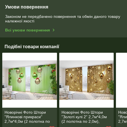
Умови повернення
Законом не передбачено повернення та обмін даного товару
належної якості
Всі умови повернення
Подібні товари компанії
Новорічні Фото Штори
Новорічні Фото Штори
Ново
"Ялинкові прикраси"
"Золоті кулі 2" 2,7м*4,0м
"Яли
2,7м*4,0м (2 полотна по
(2 полотна по 2,0м),
2,7м
2,0м), тасьма
тасьма
1,45