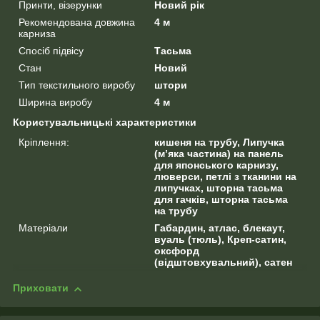
Принти, візерунки
Новий рік
Рекомендована довжина
4 м
карниза
Спосіб підвісу
Тасьма
Стан
Новий
Тип текстильного виробу
штори
Ширина виробу
4 м
Користувальницькі характеристики
Кріплення:
кишеня на трубу, Липучка
(м’яка частина) на панель
для японського карнизу,
люверси, петлі з тканини на
липучках, шторна тасьма
для гачків, шторна тасьма
на трубу
Матеріали
Габардин, атлас, блекаут,
вуаль (тюль), Креп-сатин,
оксфорд
(відштовхувальний), сатен
Приховати