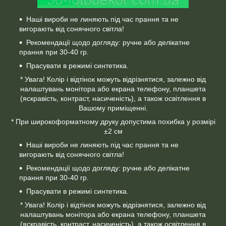
Наші вироби не линяють під час прання та не
вигорають від сонячного світла!
Рекомендації щодо догляду: ручне або делікатне
прання при 30-40 гр.
Прасувати в режимі синтетика.
* Увага! Колір і відтінок можуть відрізнятися, залежно від
налаштувань монітора або екрана телефону, планшета
(яскравість, контраст, насиченість), а також освітлення в
Вашому приміщенні.
* При широкоформатному друку допустима похибка у розмірі
±2 см
Наші вироби не линяють під час прання та не
вигорають від сонячного світла!
Рекомендації щодо догляду: ручне або делікатне
прання при 30-40 гр.
Прасувати в режимі синтетика.
* Увага! Колір і відтінок можуть відрізнятися, залежно від
налаштувань монітора або екрана телефону, планшета
(яскравість, контраст, насиченість), а також освітлення в