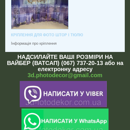
КРІПЛЕННЯ ДЛЯ ФОТО ШТОР І ТЮЛЮ
Інформація про кріплення
НАДСИЛАЙТЕ ВАШІ РОЗМІРИ НА
ВАЙБЕР (ВАТСАП) (067) 737-20-13 або на
електронну адресу
3d.photodecor@gmail.com