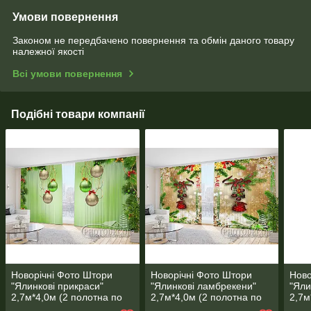
Умови повернення
Законом не передбачено повернення та обмін даного товару
належної якості
Всі умови повернення
Подібні товари компанії
Новорічні Фото Штори
Новорічні Фото Штори
Ново
"Ялинкові прикраси"
"Ялинкові ламбрекени"
"Яли
2,7м*4,0м (2 полотна по
2,7м*4,0м (2 полотна по
2,7м
2,0м), тасьма
2,0м), тасьма
1,45