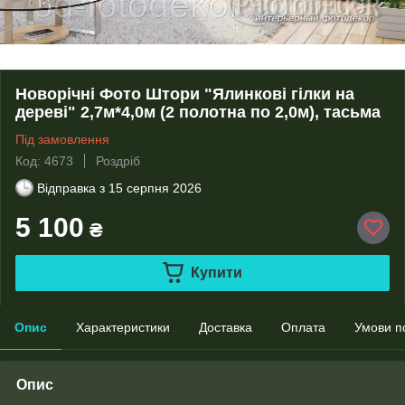
Новорічні Фото Штори "Ялинкові гілки на
дереві" 2,7м*4,0м (2 полотна по 2,0м), тасьма
Під замовлення
Код: 4673
Роздріб
Відправка з
15 серпня 2026
5 100
₴
Купити
Опис
Характеристики
Доставка
Оплата
Умови п
Опис