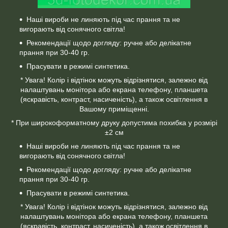
Наші вироби не линяють під час прання та не
вигорають від сонячного світла!
Рекомендації щодо догляду: ручне або делікатне
прання при 30-40 гр.
Прасувати в режимі синтетика.
* Увага! Колір і відтінок можуть відрізнятися, залежно від
налаштувань монітора або екрана телефону, планшета
(яскравість, контраст, насиченість), а також освітлення в
Вашому приміщенні.
* При широкоформатному друку допустима похибка у розмірі
±2 см
Наші вироби не линяють під час прання та не
вигорають від сонячного світла!
Рекомендації щодо догляду: ручне або делікатне
прання при 30-40 гр.
Прасувати в режимі синтетика.
* Увага! Колір і відтінок можуть відрізнятися, залежно від
налаштувань монітора або екрана телефону, планшета
(яскравість, контраст, насиченість), а також освітлення в