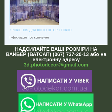
КРІПЛЕННЯ ДЛЯ ФОТО ШТОР І ТЮЛЮ
Інформація про кріплення
НАДСИЛАЙТЕ ВАШІ РОЗМІРИ НА
ВАЙБЕР (ВАТСАП) (067) 737-20-13 або на
електронну адресу
3d.photodecor@gmail.com