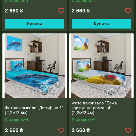
В наявності
В наявності
2 660
2 660
₴
₴
Купити
Купити
Фото покривало "Божа
Фотопокрывало "Дельфіни 1"
корівка на ромашці"
(2,2м*2,4м)
(2,2м*2,4м)
В наявності
В наявності
2 660
2 660
₴
₴