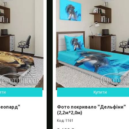
ити
Купити
Леопард"
Фото покривало "Дельфіни"
(2,2м*2,0м)
1161