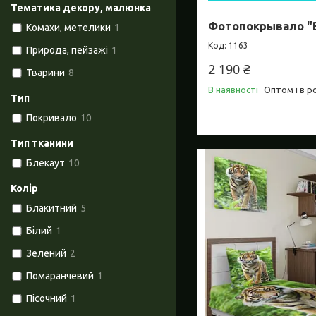
Тематика декору, малюнка
Фотопокрывало "Во
Комахи, метелики
1
1163
Природа, пейзажі
1
2 190 ₴
Тварини
8
В наявності
Оптом і в р
Тип
Покривало
10
Тип тканини
Блекаут
10
Колір
Блакитний
5
Білий
1
Зелений
2
Помаранчевий
1
Пісочний
1