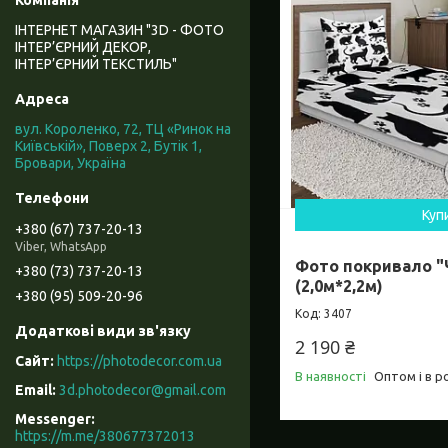
ІНТЕРНЕТ МАГАЗИН "3D - ФОТО
ІНТЕР’ЄРНИЙ ДЕКОР,
ІНТЕР’ЄРНИЙ ТЕКСТИЛЬ"
вул. Короленко, 72, ТЦ «Ринок на
Київській», Поверх 2, Бутік 1,
Бровари, Україна
Куп
+380 (67) 737-20-13
Viber, WhatsApp
Фото покривало "
+380 (73) 737-20-13
(2,0м*2,2м)
+380 (95) 509-20-96
3407
2 190 ₴
https://photodecor.com.ua
В наявності
Оптом і в р
3d.photodecor@gmail.com
https://m.me/380677372013