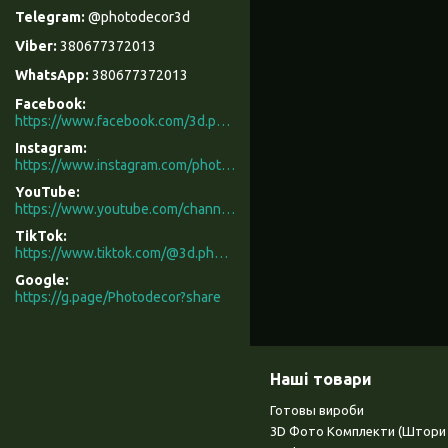
@photodecor3d
380677372013
380677372013
Facebook
https://www.facebook.com/3d.photodecor/
Instagram
https://www.instagram.com/photodecor.com.ua/
YouTube
https://www.youtube.com/channel/UCXCUerfqRY1Pw7-IptdbqyA/videos
TikTok
https://www.tiktok.com/@3d.photodecor?is_from_webapp=1&sender_device=pc
Google
https://g.page/Photodecor?share
Наші товари
Готовы вироби
3D Фото Комплекти (Штори 