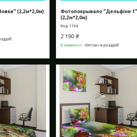
вки" (2,2м*2,0м)
Фотопокрывало "Дельфіни 1
(2,2м*2,0м)
1164
2 190 ₴
оздріб
В наявності
Оптом і в роздріб