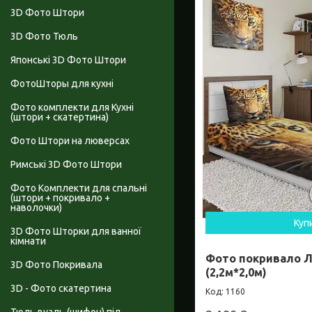
3D Фото Штори
3D Фото Тюль
Японські 3D Фото Штори
ФотоШторы для кухні
Фото комплекти для Кухні
(штори + скатертина)
Фото Штори на люверсах
Римські 3D Фото Штори
Фото Комплекти для спальні
(штори + покривало +
наволочки)
Куп
3D Фото Шторки для ванної
кімнати
Фото покривало 
3D Фото Покривала
(2,2м*2,0м)
3D - Фото скатертина
1160