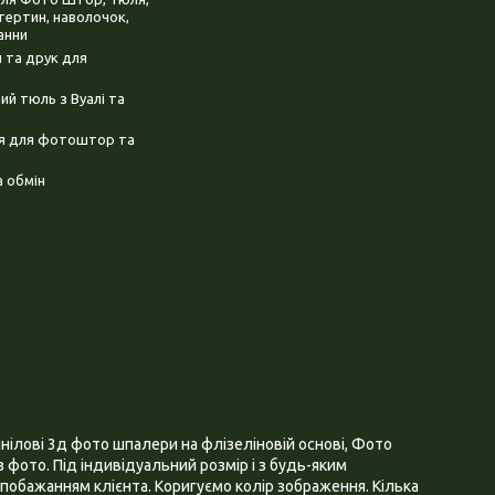
тертин, наволочок,
анни
 та друк для
й тюль з Вуалі та
ня для фотоштор та
 обмін
нілові 3д фото шпалери на флізеліновій основі, Фото
 фото. Під індивідуальний розмір і з будь-яким
побажанням клієнта. Коригуємо колір зображення. Кілька