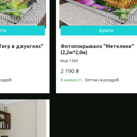
ити
Купити
игр в джунглях"
Фотопокрывало "Метелики"
(2,2м*2,0м)
1260
2 190 ₴
оздріб
В наявності
Оптом і в роздріб